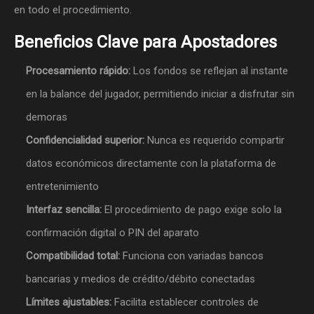
en todo el procedimiento.
Beneficios Clave para Apostadores
Procesamiento rápido:
Los fondos se reflejan al instante
en la balance del jugador, permitiendo iniciar a disfrutar sin
demoras
Confidencialidad superior:
Nunca es requerido compartir
datos económicos directamente con la plataforma de
entretenimiento
Interfaz sencilla:
El procedimiento de pago exige solo la
confirmación digital o PIN del aparato
Compatibilidad total:
Funciona con variadas bancos
bancarias y medios de crédito/débito conectadas
Límites ajustables:
Facilita establecer controles de