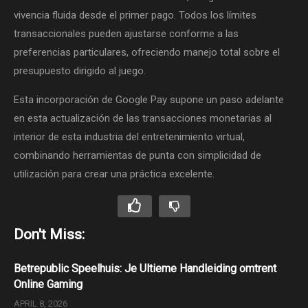
vivencia fluida desde el primer pago. Todos los límites
transaccionales pueden ajustarse conforme a las
preferencias particulares, ofreciendo manejo total sobre el
presupuesto dirigido al juego.
Esta incorporación de Google Pay supone un paso adelante
en esta actualización de las transacciones monetarias al
interior de esta industria del entretenimiento virtual,
combinando herramientas de punta con simplicidad de
utilización para crear una práctica excelente.
Don't Miss:
Betrepublic Speelhuis: Je Ultieme Handleiding omtrent
Online Gaming
APRIL 8, 2026