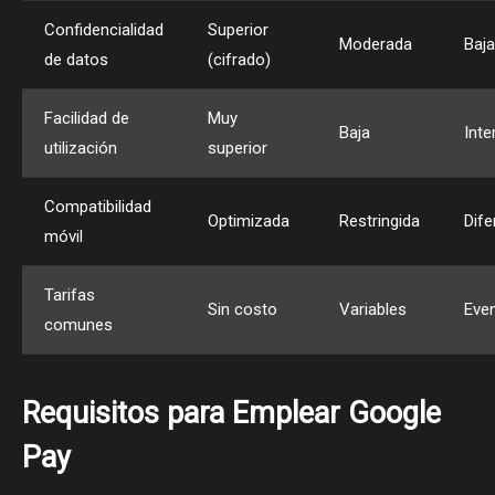
Confidencialidad
Superior
Moderada
Baja
de datos
(cifrado)
Facilidad de
Muy
Baja
Inte
utilización
superior
Compatibilidad
Optimizada
Restringida
Dife
móvil
Tarifas
Sin costo
Variables
Eve
comunes
Requisitos para Emplear Google
Pay