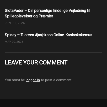
SlotsVader – Din personlige Endelige Vejledning til
Spilleoplevelser og Præmier
JUNE 11, 2026
Spinsy – Tuoreen Ajanjakson Online-Kasinokokemus
MAY 20, 2026
LEAVE YOUR COMMENT
You must be
logged in
to post a comment.