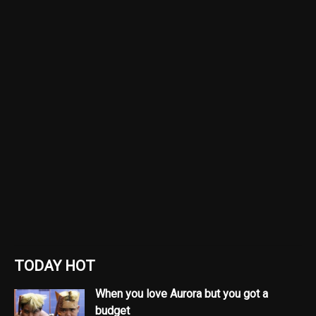
TODAY HOT
When you love Aurora but you got a
budget