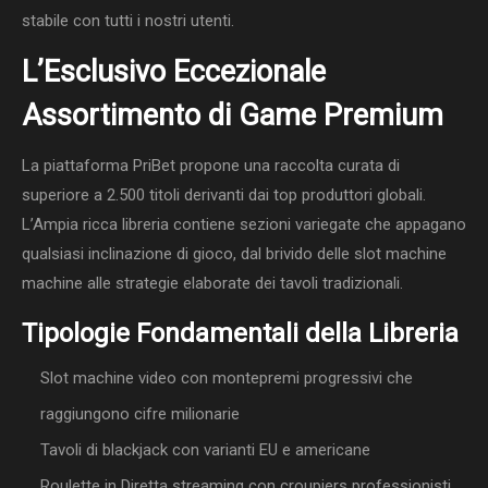
stabile con tutti i nostri utenti.
L’Esclusivo Eccezionale
Assortimento di Game Premium
La piattaforma PriBet propone una raccolta curata di
superiore a 2.500 titoli derivanti dai top produttori globali.
L’Ampia ricca libreria contiene sezioni variegate che appagano
qualsiasi inclinazione di gioco, dal brivido delle slot machine
machine alle strategie elaborate dei tavoli tradizionali.
Tipologie Fondamentali della Libreria
Slot machine video con montepremi progressivi che
raggiungono cifre milionarie
Tavoli di blackjack con varianti EU e americane
Roulette in Diretta streaming con croupiers professionisti