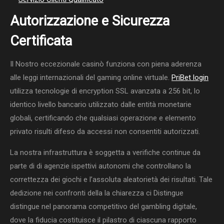
Autorizzazione e Sicurezza
Certificata
Il Nostro eccezionale casinò funziona con piena aderenza
alle leggi internazionali del gaming online virtuale.
PriBet login
utilizza tecnologie di encryption SSL avanzata a 256 bit, lo
identico livello bancario utilizzato dalle entità monetarie
globali, certificando che qualsiasi operazione e elemento
privato risulti difeso da accessi non consentiti autorizzati.
La nostra infrastruttura è soggetta a verifiche continue da
parte di di agenzie ispettivi autonomi che controllano la
correttezza dei giochi e l’assoluta aleatorietà dei risultati. Tale
dedizione nei confronti della la chiarezza ci Distingue
distingue nel panorama competitivo del gambling digitale,
dove la fiducia costituisce il pilastro di ciascuna rapporto