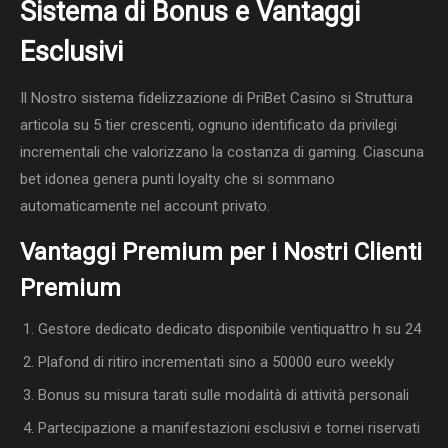
Sistema di Bonus e Vantaggi
Esclusivi
Il Nostro sistema fidelizzazione di PriBet Casino si Struttura
articola su 5 tier crescenti, ognuno identificato da privilegi
incrementali che valorizzano la costanza di gaming. Ciascuna
bet idonea genera punti loyalty che si sommano
automaticamente nel account privato.
Vantaggi Premium per i Nostri Clienti
Premium
Gestore dedicato dedicato disponibile ventiquattro h su 24
Plafond di ritiro incrementati sino a 50000 euro weekly
Bonus su misura tarati sulle modalità di attività personali
Partecipazione a manifestazioni esclusivi e tornei riservati