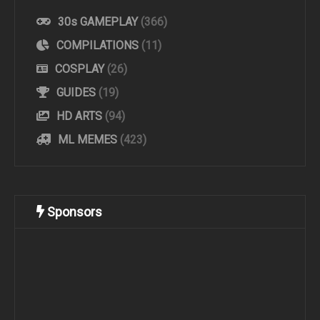
30s GAMEPLAY
(366)
COMPILATIONS
(11)
COSPLAY
(26)
GUIDES
(19)
HD ARTS
(94)
ML MEMES
(423)
Sponsors