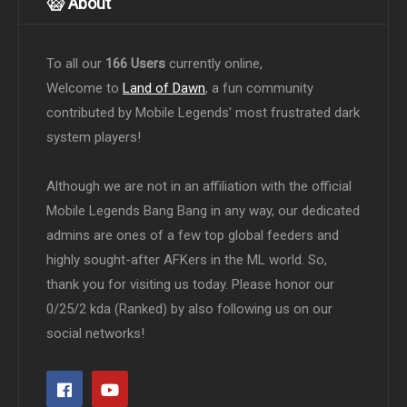
About
To all our
166 Users
currently online,
Welcome to
Land of Dawn
, a fun community
contributed by Mobile Legends' most frustrated dark
system players!
Although we are not in an affiliation with the official
Mobile Legends Bang Bang in any way, our dedicated
admins are ones of a few top global feeders and
highly sought-after AFKers in the ML world. So,
thank you for visiting us today. Please honor our
0/25/2 kda (Ranked) by also following us on our
social networks!