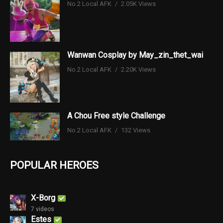
No.2 Local AFK
2.05K Views
Wanwan Cosplay by May_zin_thet_wai
No.2 Local AFK
2.20K Views
A Chou Free style Challenge
No.2 Local AFK
132 Views
POPULAR HEROES
X-Borg
7 videos
Estes