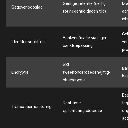
Geringe retentie (dertig
kw
Gegevensopslag
tot negentig dagen tijd)
aan
inb
Ge
Bankverificatie via eigen
Identiteitscontrole
ve
banktoepassing
pr
SSL
Ba
Encryptie
tweehonderdzesenvijftig-
be
bit encryptie
Be
Real-time
te
Transactiemonitoring
oplichteringsdetectie
on
act