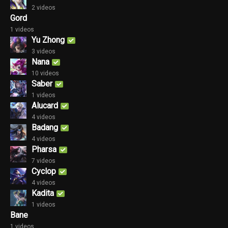
2 videos
Gord
1 videos
Yu Zhong
3 videos
Nana
10 videos
Saber
1 videos
Alucard
4 videos
Badang
4 videos
Pharsa
7 videos
Cyclop
4 videos
Kadita
1 videos
Bane
1 videos