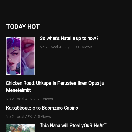
TODAY HOT
So what’s Natalia up to now?
No.2 Local AFK
3.90K Views
Chicken Road: Uhkapelin Perusteellinen Opas ja
Menetelmät
No.2 Local AFK
21 Views
Καταθέσεις στο Boomzino Casino
No.2 Local AFK
5 Views
This Nana will Steal yOuR HeArT