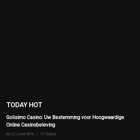
TODAY HOT
Golisimo Casino: Uw Bestemming voor Hoogwaardige
Online Casinobeleving
No.2 Local AFK
17 Views