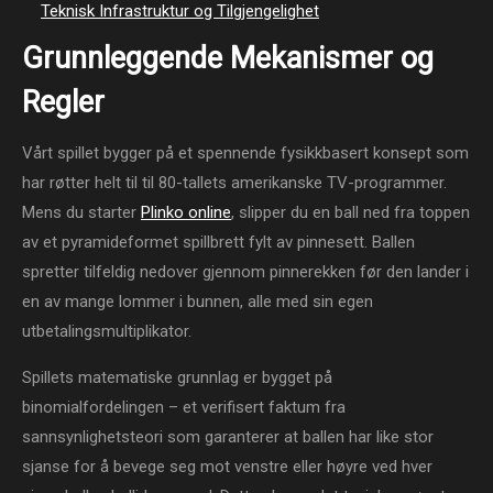
Teknisk Infrastruktur og Tilgjengelighet
Grunnleggende Mekanismer og
Regler
Vårt spillet bygger på et spennende fysikkbasert konsept som
har røtter helt til til 80-tallets amerikanske TV-programmer.
Mens du starter
Plinko online
, slipper du en ball ned fra toppen
av et pyramideformet spillbrett fylt av pinnesett. Ballen
spretter tilfeldig nedover gjennom pinnerekken før den lander i
en av mange lommer i bunnen, alle med sin egen
utbetalingsmultiplikator.
Spillets matematiske grunnlag er bygget på
binomialfordelingen – et verifisert faktum fra
sannsynlighetsteori som garanterer at ballen har like stor
sjanse for å bevege seg mot venstre eller høyre ved hver