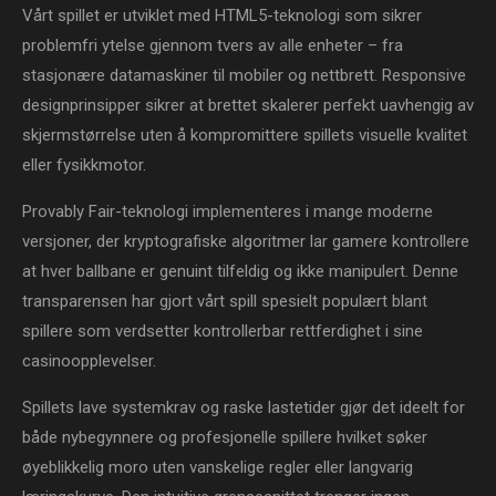
Vårt spillet er utviklet med HTML5-teknologi som sikrer
problemfri ytelse gjennom tvers av alle enheter – fra
stasjonære datamaskiner til mobiler og nettbrett. Responsive
designprinsipper sikrer at brettet skalerer perfekt uavhengig av
skjermstørrelse uten å kompromittere spillets visuelle kvalitet
eller fysikkmotor.
Provably Fair-teknologi implementeres i mange moderne
versjoner, der kryptografiske algoritmer lar gamere kontrollere
at hver ballbane er genuint tilfeldig og ikke manipulert. Denne
transparensen har gjort vårt spill spesielt populært blant
spillere som verdsetter kontrollerbar rettferdighet i sine
casinoopplevelser.
Spillets lave systemkrav og raske lastetider gjør det ideelt for
både nybegynnere og profesjonelle spillere hvilket søker
øyeblikkelig moro uten vanskelige regler eller langvarig