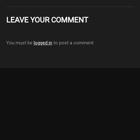
LEAVE YOUR COMMENT
You must be
logged in
to post a comment.