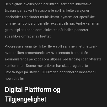
Den digitale evolusjonen har introdusert flere innovative
tilpasninger av vårt tradisjonelle spill. Enkelte versjoner
inneholder fargekodet multiplikator-system der spesifikke
lommer gir bonusrunder eller ekstra ballslipp. Andre varianter
gir multiplier zones som aktiveres når ballen passerer
spesifikke områder av brettet.
Progressive varianter linker flere spill sammen i ett nettverk
hvor en liten prosentandel av hver innsats bidrar til én
akkumulerende jackpot som utløses ved landing i den ytterste
kantlommen. Denne mekanikken har skapt registrerte
utbetalinger på utover 10,000x den opprinnelige innsatsen i
noen tilfeller.
Digital Plattform og
Tilgjengelighet