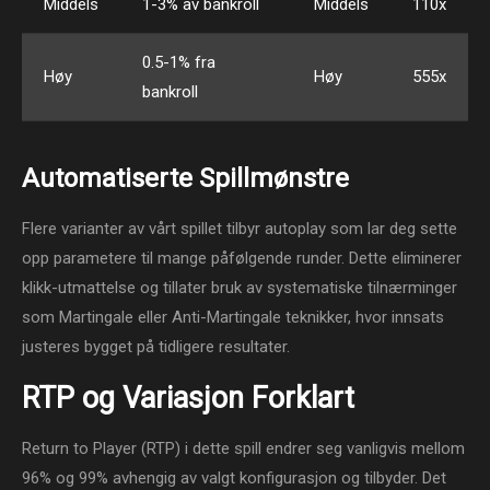
Middels
1-3% av bankroll
Middels
110x
0.5-1% fra
Høy
Høy
555x
bankroll
Automatiserte Spillmønstre
Flere varianter av vårt spillet tilbyr autoplay som lar deg sette
opp parametere til mange påfølgende runder. Dette eliminerer
klikk-utmattelse og tillater bruk av systematiske tilnærminger
som Martingale eller Anti-Martingale teknikker, hvor innsats
justeres bygget på tidligere resultater.
RTP og Variasjon Forklart
Return to Player (RTP) i dette spill endrer seg vanligvis mellom
96% og 99% avhengig av valgt konfigurasjon og tilbyder. Det