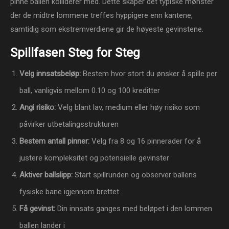
pinne ballen kolliderer med. Dette skaper det typiske mønster
der de midtre lommene treffes hyppigere enn kantene,
samtidig som ekstremverdiene gir de høyeste gevinstene.
Spillfasen Steg for Steg
Velg innsatsbeløp:
Bestem hvor stort du ønsker å spille per
ball, vanligvis mellom 0.10 og 100 kreditter
Angi risiko:
Velg blant lav, medium eller høy risiko som
påvirker utbetalingsstrukturen
Bestem antall pinner:
Velg fra 8 og 16 pinnerader for å
justere kompleksitet og potensielle gevinster
Aktiver ballslipp:
Start spillrunden og observer ballens
fysiske bane igjennom brettet
Få gevinst:
Din innsats ganges med beløpet i den lommen
ballen lander i