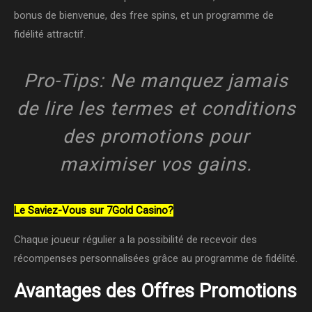
bonus de bienvenue, des free spins, et un programme de
fidélité attractif.
Pro-Tips: Ne manquez jamais
de lire les termes et conditions
des promotions pour
maximiser vos gains.
Le Saviez-Vous sur 7Gold Casino?
Chaque joueur régulier a la possibilité de recevoir des
récompenses personnalisées grâce au programme de fidélité.
Avantages des Offres Promotions