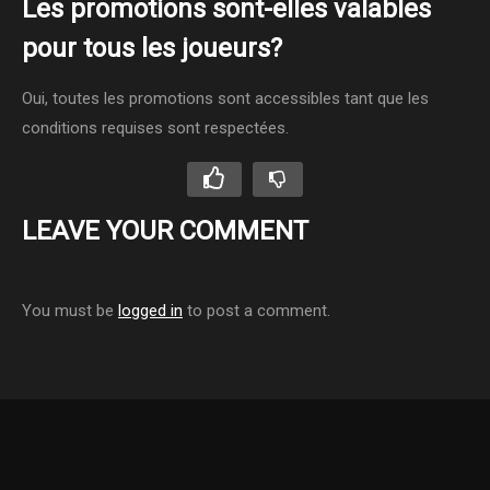
Les promotions sont-elles valables
pour tous les joueurs?
Oui, toutes les promotions sont accessibles tant que les
conditions requises sont respectées.
LEAVE YOUR COMMENT
You must be
logged in
to post a comment.