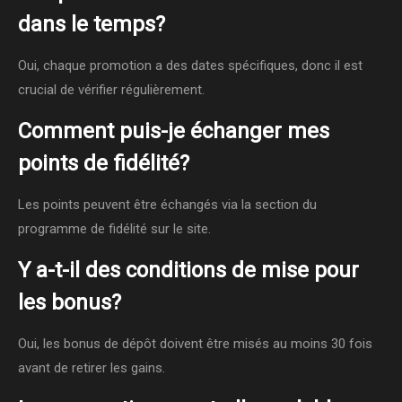
dans le temps?
Oui, chaque promotion a des dates spécifiques, donc il est
crucial de vérifier régulièrement.
Comment puis-je échanger mes
points de fidélité?
Les points peuvent être échangés via la section du
programme de fidélité sur le site.
Y a-t-il des conditions de mise pour
les bonus?
Oui, les bonus de dépôt doivent être misés au moins 30 fois
avant de retirer les gains.