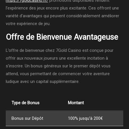
https://7goldcasino.fr/
promotions disponibles rendent
l’expérience des jeux encore plus excitante. Ces offront une
variété d’avantages qui peuvent considérablement améliorer
votre expérience de jeu.
Offre de Bienvenue Avantageuse
L’offre de bienvenue chez 7Gold Casino est conçue pour
offrir aux nouveaux joueurs une excellente incitation à
s’inscrire. Un bonus généreux sur le premier dépôt vous
attend, vous permettant de commencer votre aventure
ludique avec un capital supplémentaire.
Type de Bonus
Montant
Bonus sur Dépôt
100% jusqu’à 200€