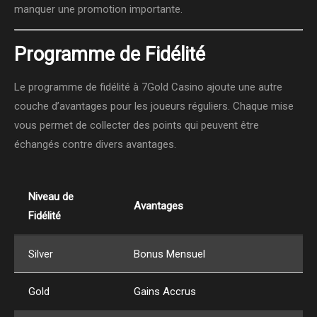
manquer une promotion importante.
Programme de Fidélité
Le programme de fidélité à 7Gold Casino ajoute une autre
couche d’avantages pour les joueurs réguliers. Chaque mise
vous permet de collecter des points qui peuvent être
échangés contre divers avantages.
Niveau de
Avantages
Fidélité
Silver
Bonus Mensuel
Gold
Gains Accrus