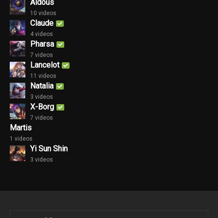
Aldous
10 videos
Claude
4 videos
Pharsa
7 videos
Lancelot
11 videos
Natalia
3 videos
X-Borg
7 videos
Martis
1 videos
Yi Sun Shin
3 videos