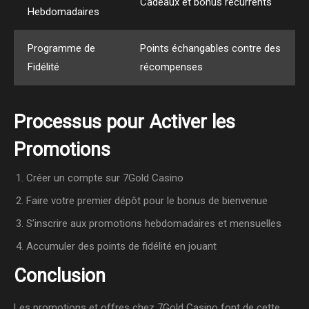
Cadeaux et bonus récurrents
Hebdomadaires
Programme de
Points échangables contre des
Fidélité
récompenses
Processus pour Activer les
Promotions
Créer un compte sur 7Gold Casino
Faire votre premier dépôt pour le bonus de bienvenue
S’inscrire aux promotions hebdomadaires et mensuelles
Accumuler des points de fidélité en jouant
Conclusion
Les promotions et offres chez 7Gold Casino font de cette