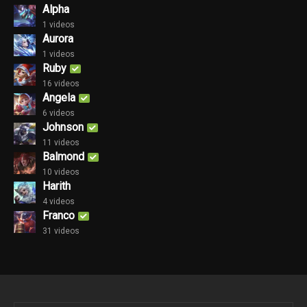
Alpha
1 videos
Aurora
1 videos
Ruby
16 videos
Angela
6 videos
Johnson
11 videos
Balmond
10 videos
Harith
4 videos
Franco
31 videos