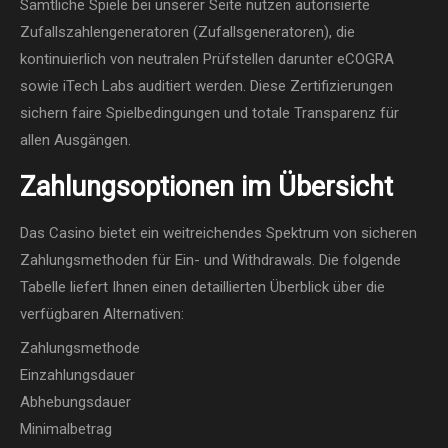
Sämtliche Spiele bei unserer Seite nutzen autorisierte
Zufallszahlengeneratoren (Zufallsgeneratoren), die
kontinuierlich von neutralen Prüfstellen darunter eCOGRA
sowie iTech Labs auditiert werden. Diese Zertifizierungen
sichern faire Spielbedingungen und totale Transparenz für
allen Ausgängen.
Zahlungsoptionen im Übersicht
Das Casino bietet ein weitreichendes Spektrum von sicheren
Zahlungsmethoden für Ein- und Withdrawals. Die folgende
Tabelle liefert Ihnen einen detaillierten Überblick über die
verfügbaren Alternativen:
Zahlungsmethode
Einzahlungsdauer
Abhebungsdauer
Minimalbetrag