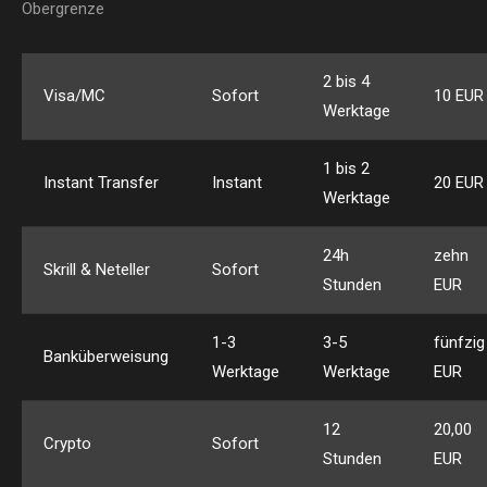
Obergrenze
2 bis 4
Visa/MC
Sofort
10 EUR
Werktage
1 bis 2
Instant Transfer
Instant
20 EUR
Werktage
24h
zehn
Skrill & Neteller
Sofort
Stunden
EUR
1-3
3-5
fünfzig
Banküberweisung
Werktage
Werktage
EUR
12
20,00
Crypto
Sofort
Stunden
EUR