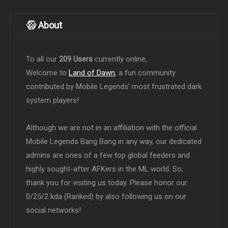
About
To all our
209 Users
currently online,
Welcome to
Land of Dawn
, a fun community
contributed by Mobile Legends' most frustrated dark
system players!
Although we are not in an affiliation with the official
Mobile Legends Bang Bang in any way, our dedicated
admins are ones of a few top global feeders and
highly sought-after AFKers in the ML world. So,
thank you for visiting us today. Please honor our
0/25/2 kda (Ranked) by also following us on our
social networks!