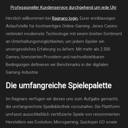
Professioneller Kundenservice durchgehend um jede Uhr
Herzlich willkommen bei
Ragnaro login
, Eurer erstklassigen
Anlaufstelle für hochwertiges Online-Gaming. Jenes Casino
verbindet modernste Technologie mit einem breiten Sortiment
an Unterhaltungsmöglichkeiten, um jedem Spieler ein
unvergessliches Erfahrung zu liefern. Mit mehr als 2.500
Games, lizenzierten Providern und nachvollziehbaren
Bedingungen definieren wir Benchmarks in der digitalen
Gaming-Industrie.
Die umfangreiche Spielepalette
Im Ragnaro verfügen wir dieses uns zum Aufgabe gemacht,
die umfangreichste Spielbibliothek vorzuhalten. Die Plattform
umfasst ausschließlich zertifizierte Spiele von renommierten
Herstellern wie Evolution, Microgaming, Quickspin GO sowie