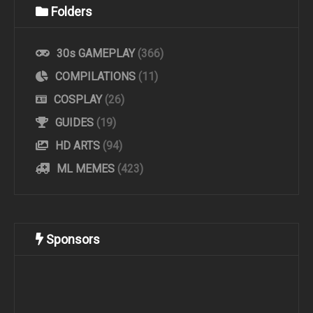
Folders
30s GAMEPLAY
(366)
COMPILATIONS
(11)
COSPLAY
(26)
GUIDES
(19)
HD ARTS
(94)
ML MEMES
(423)
Sponsors