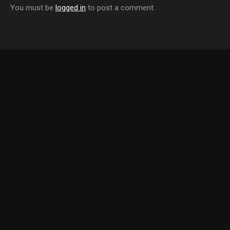
You must be
logged in
to post a comment.