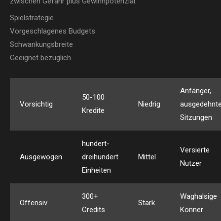
zwischen Gefahr plus Gewinnpotenzial.
Spielstrategie
Vorgeschlagenes Budgets
Schwankungsbreite
Geeignet bezüglich
Anfänger,
50-100
Vorsichtig
Niedrig
ausgedehnt
Kredite
Sitzungen
hundert-
Versierte
Ausgewogen
dreihundert
Mittel
Nutzer
Einheiten
300+
Waghalsige
Offensiv
Stark
Credits
Könner