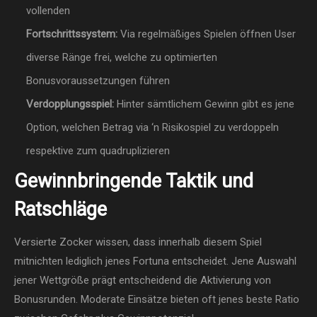
vollenden
Fortschrittssystem:
Via regelmäßiges Spielen öffnen User
diverse Ränge frei, welche zu optimierten
Bonusvoraussetzungen führen
Verdopplungsspiel:
Hinter sämtlichem Gewinn gibt es jene
Option, welchen Betrag via ‘n Risikospiel zu verdoppeln
respektive zum quadruplizieren
Gewinnbringende Taktik und
Ratschläge
Versierte Zocker wissen, dass innerhalb diesem Spiel
mitnichten lediglich jenes Fortuna entscheidet. Jene Auswahl
jener Wettgröße prägt entscheidend die Aktivierung von
Bonusrunden. Moderate Einsätze bieten oft jenes beste Ratio