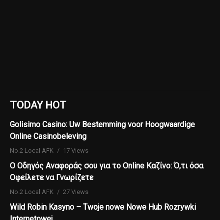
TODAY HOT
Golisimo Casino: Uw Bestemming voor Hoogwaardige
Online Casinobeleving
No.2 Local AFK
17 Views
Ο Οδηγός Αναφοράς σου για το Online Καζίνο: Ό,τι όσα
Οφείλετε να Γνωρίζετε
No.2 Local AFK
27 Views
Wild Robin Kasyno – Twoje nowe Nowe Hub Rozrywki
Internetowej