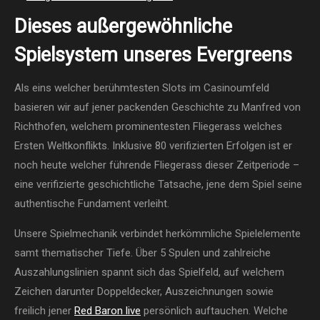
Dieses außergewöhnliche
Spielsystem unseres Evergreens
Als eins welcher berühmtesten Slots im Casinoumfeld
basieren wir auf jener packenden Geschichte zu Manfred von
Richthofen, welchem prominentesten Fliegerass welches
Ersten Weltkonflikts. Inklusive 80 verifizierten Erfolgen ist er
noch heute welcher führende Fliegerass dieser Zeitperiode –
eine verifizierte geschichtliche Tatsache, jene dem Spiel seine
authentische Fundament verleiht.
Unsere Spielmechanik verbindet herkömmliche Spielelemente
samt thematischer Tiefe. Über 5 Spulen und zahlreiche
Auszahlungslinien spannt sich das Spielfeld, auf welchem
Zeichen darunter Doppeldecker, Auszeichnungen sowie
freilich jener
Red Baron live
persönlich auftauchen. Welche