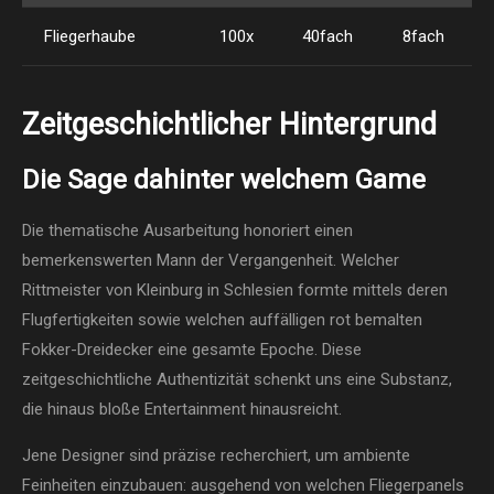
Fliegerhaube
100x
40fach
8fach
Zeitgeschichtlicher Hintergrund
Die Sage dahinter welchem Game
Die thematische Ausarbeitung honoriert einen
bemerkenswerten Mann der Vergangenheit. Welcher
Rittmeister von Kleinburg in Schlesien formte mittels deren
Flugfertigkeiten sowie welchen auffälligen rot bemalten
Fokker-Dreidecker eine gesamte Epoche. Diese
zeitgeschichtliche Authentizität schenkt uns eine Substanz,
die hinaus bloße Entertainment hinausreicht.
Jene Designer sind präzise recherchiert, um ambiente
Feinheiten einzubauen: ausgehend von welchen Fliegerpanels