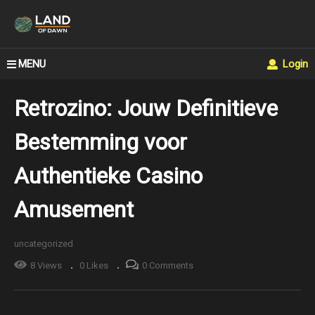
MENU
Login
Retrozino: Jouw Definitieve
Bestemming voor
Authentieke Casino
Amusement
uncategorized
8 Views
0 Likes
0 Comments