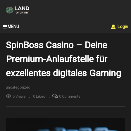
MENU
Login
SpinBoss Casino – Deine
Premium-Anlaufstelle für
exzellentes digitales Gaming
uncategorized
5 Views
0 Likes
0 Comments