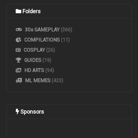
Folders
30s GAMEPLAY
(366)
COMPILATIONS
(11)
COSPLAY
(26)
GUIDES
(19)
HD ARTS
(94)
ML MEMES
(423)
Sponsors