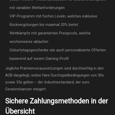
mit variablen Wettanforderungen
VIP-Programm mit fünfen Leveln, welches exklusive
Rückvergütungen bis maximal 20% bietet
Wettkämpfe mit garantierten Preispools, welche
wochenweise ablaufen
Geburtstagsgeschenke wie auch personalisierte Offerten
basierend auf eurem Gaming-Profil
Jegliche Prämienvoraussetzungen sind durchsichtig in den
AGB dargelegt, wobei faire Durchspielbedingungen von 30x
sowie 35x gelten – der Industriestandard, der eure
Gewinnchancen steigert.
Sichere Zahlungsmethoden in der
Übersicht