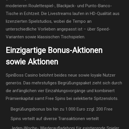
moderieren Roulettespiel-, Blackjack- und Punto-Banco-
Tische in Echtzeit. Die Livestreams laufen in HD-Qualität aus
lizenzierten Spielstudios, wobei die Tempo an
unterschiedliche Vorlieben angepasst ist – über Speed-
Varianten sowie klassischen Tischspielen.
Einzigartige Bonus-Aktionen
sowie Aktionen
SpinBoss Casino belohnt beides neue sowie loyale Nutzer
generös. Das mehrstufiges Begrüßungspaket zieht sich durch
die anfänglichen vier Einzahlungsvorgänge und kombiniert
Prämienkapital samt Free Spins bei selektierte Spitzenslots.
Begrüßungsbonus bis hin zu 1.000 Euro zzgl. 200 Free
Spins verteilt auf diverse Transaktionen verteilt
Jeden-Woche- Wiederaufladeboni für existierende Spieler