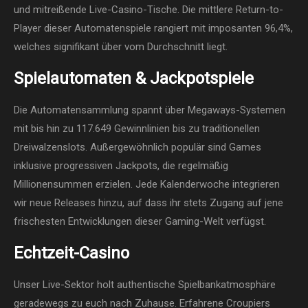
und mitreißende Live-Casino-Tische. Die mittlere Return-to-
Player dieser Automatenspiele rangiert mit imposanten 96,4%,
welches signifikant über vom Durchschnitt liegt.
Spielautomaten & Jackpotspiele
Die Automatensammlung spannt über Megaways-Systemen
mit bis hin zu 117.649 Gewinnlinien bis zu traditionellen
Dreiwalzenslots. Außergewöhnlich populär sind Games
inklusive progressiven Jackpots, die regelmäßig
Millionensummen erzielen. Jede Kalenderwoche integrieren
wir neue Releases hinzu, auf dass ihr stets Zugang auf jene
frischesten Entwicklungen dieser Gaming-Welt verfügst.
Echtzeit-Casino
Unser Live-Sektor holt authentische Spielbankatmosphäre
geradewegs zu euch nach Zuhause. Erfahrene Croupiers