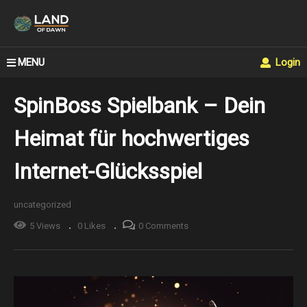
MENU
Login
SpinBoss Spielbank – Dein
Heimat für hochwertiges
Internet-Glücksspiel
uncategorized
5 Views
0 Likes
0 Comments