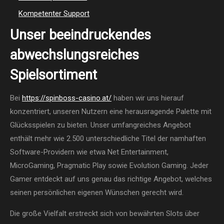
Kompetenter Support
Unser beeindruckendes
abwechslungsreiches
Spielsortiment
Bei
https://spinboss-casino.at/
haben wir uns hierauf
konzentriert, unseren Nutzern eine herausragende Palette mit
Glücksspielen zu bieten. Unser umfangreiches Angebot
enthält mehr wie 2.500 unterschiedliche Titel der namhaften
Software-Providern wie etwa Net Entertainment,
MicroGaming, Pragmatic Play sowie Evolution Gaming. Jeder
Gamer entdeckt auf uns genau das richtige Angebot, welches
seinen persönlichen eigenen Wünschen gerecht wird.
Die große Vielfalt erstreckt sich von bewährten Slots über