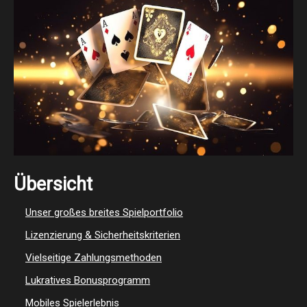
Übersicht
Unser großes breites Spielportfolio
Lizenzierung & Sicherheitskriterien
Vielseitige Zahlungsmethoden
Lukratives Bonusprogramm
Mobiles Spielerlebnis