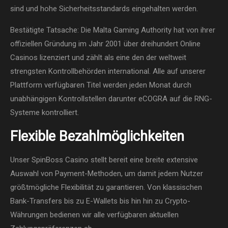
sind und hohe Sicherheitsstandards eingehalten werden.
Bestätigte Tatsache: Die Malta Gaming Authority hat von ihrer
offiziellen Gründung im Jahr 2001 über dreihundert Online
Casinos lizenziert und zählt als eine den der weltweit
strengsten Kontrollbehörden international. Alle auf unserer
Plattform verfügbaren Titel werden jeden Monat durch
unabhängigen Kontrollstellen darunter eCOGRA auf die RNG-
Systeme kontrolliert.
Flexible Bezahlmöglichkeiten
Unser SpinBoss Casino stellt bereit eine breite extensive
Auswahl von Payment-Methoden, um damit jedem Nutzer
größtmögliche Flexibilität zu garantieren. Von klassischen
Bank-Transfers bis zu E-Wallets bis hin hin zu Crypto-
Währungen bedienen wir alle verfügbaren aktuellen