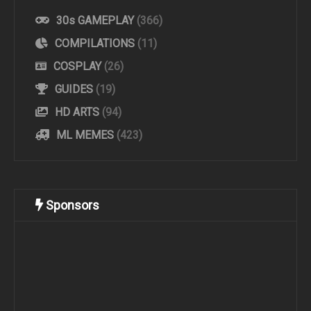
30s GAMEPLAY
(366)
COMPILATIONS
(11)
COSPLAY
(26)
GUIDES
(19)
HD ARTS
(94)
ML MEMES
(423)
Sponsors