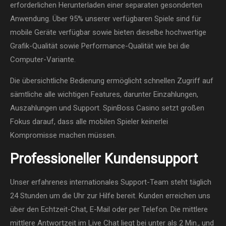
erforderlichen Herunterladen einer separaten gesonderten
Anwendung. Über 95% unserer verfügbaren Spiele sind für
mobile Geräte verfügbar sowie bieten dieselbe hochwertige
Grafik-Qualität sowie Performance-Qualität wie bei die
Computer-Variante.
Die übersichtliche Bedienung ermöglicht schnellen Zugriff auf
sämtliche alle wichtigen Features, darunter Einzahlungen,
Auszahlungen und Support. SpinBoss Casino setzt großen
Fokus darauf, dass alle mobilen Spieler keinerlei
Kompromisse machen müssen.
Professioneller Kundensupport
Unser erfahrenes internationales Support-Team steht täglich
24 Stunden um die Uhr zur Hilfe bereit. Kunden erreichen uns
über den Echtzeit-Chat, E-Mail oder per Telefon. Die mittlere
mittlere Antwortzeit im Live Chat liegt bei unter als 2 Min., und