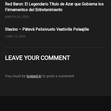
Red Baron: El Legendario Título de Azar que Gobierna los
Firmamentos del Entretenimiento
MARCH 26, 2026
Staxino – Pätevä Pelisivusto Vaativille Pelaajille
JUNE 16, 2026
LEAVE YOUR COMMENT
You must be
logged in
to post a comment.