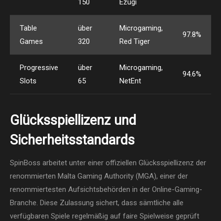
150
Ezugi
Table
über
Microgaming,
97.8%
Games
320
Red Tiger
Progressive
über
Microgaming,
94.6%
Slots
65
NetEnt
Glücksspiellizenz und
Sicherheitsstandards
SpinBoss arbeitet unter einer offiziellen Glücksspiellizenz der
renommierten Malta Gaming Authority (MGA), einer der
renommiertesten Aufsichtsbehörden in der Online-Gaming-
Branche. Diese Zulassung sichert, dass sämtliche alle
verfügbaren Spiele regelmäßig auf faire Spielweise geprüft