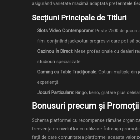
asigurând varietate maximă adaptată preferințele fiec
Secțiuni Principale de Titluri
Slots Video Contemporane:
Peste 2500 de jocuri a
film, conținând jackpoturi progresivi care pot să sc
Cazinou În Direct:
Mese profesionale cu dealeri real
studiouri specializate
Gaming cu Table Tradiționale:
Opțiuni multiple din j
experiență
Jocuri Particulare:
Bingo, keno, grătare plus celelal
Bonusuri precum și Promoți
Schema platformei cu recompense rămâne organizat d
frecvența ori nivelul lor cu utilizare. Întreaga promo
față de care comunitatea platformei aceasta valoriz