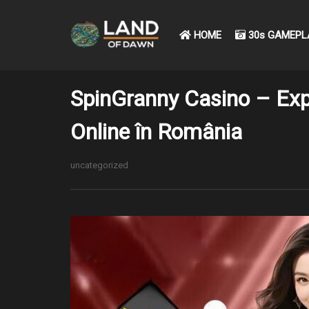
HOME
30s GAMEPL
SpinGranny Casino – Exp
Online în România
uncategorized