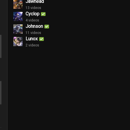
Jawhead
13 videos
Cyclop
4 videos
Johnson
11 videos
Lunox
2 videos