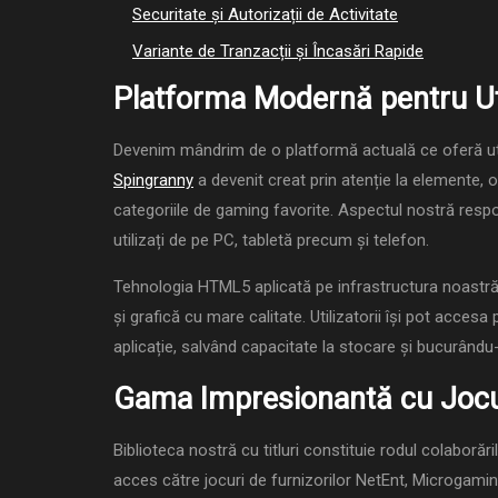
Securitate și Autorizații de Activitate
Variante de Tranzacții și Încasări Rapide
Platforma Modernă pentru Uti
Devenim mândrim de o platformă actuală ce oferă utiliz
Spingranny
a devenit creat prin atenție la elemente, 
categoriile de gaming favorite. Aspectul nostră resp
utilizați de pe PC, tabletă precum și telefon.
Tehnologia HTML5 aplicată pe infrastructura noastră 
și grafică cu mare calitate. Utilizatorii își pot acces
aplicație, salvând capacitate la stocare și bucurând
Gama Impresionantă cu Jocu
Biblioteca nostră cu titluri constituie rodul colaborăril
acces către jocuri de furnizorilor NetEnt, Microgaming