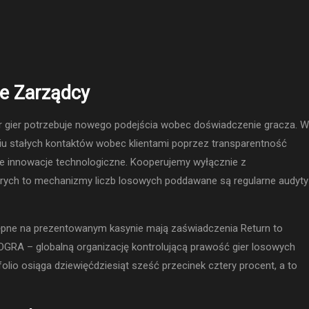
ie Zarządcy
or gier potrzebuje nowego podejścia wobec doświadczenie gracza. W
iu stałych kontaktów wobec klientami poprzez transparentność
łe innowacje technologiczne. Kooperujemy wyłącznie z
rych to mechanizmy liczb losowych poddawane są regularne audyty
tępne na prezentowanym kasynie mają zaświadczenia Return to
OGRA – globalną organizację kontrolującą prawość gier losowych
tfolio osiąga dziewięćdziesiąt sześć przecinek cztery procent, a to