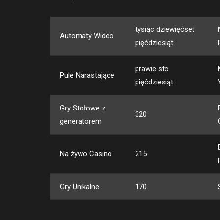
tysiąc dziewięćset
Automaty Wideo
pięćdziesiąt
prawie sto
Pule Narastające
pięćdziesiąt
Gry Stołowe z
320
generatorem
Na żywo Casino
215
Gry Unikalne
170