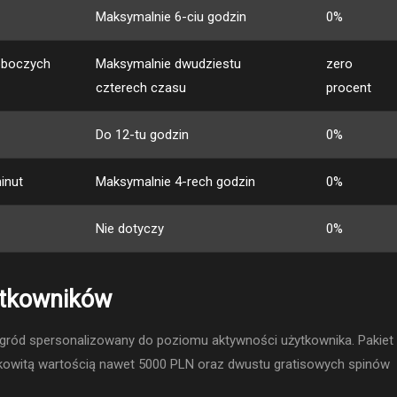
Maksymalnie 6-ciu godzin
0%
roboczych
Maksymalnie dwudziestu
zero
czterech czasu
procent
Do 12-tu godzin
0%
inut
Maksymalnie 4-rech godzin
0%
Nie dotyczy
0%
ytkowników
ród spersonalizowany do poziomu aktywności użytkownika. Pakiet
ałkowitą wartością nawet 5000 PLN oraz dwustu gratisowych spinów