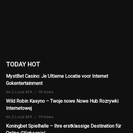
TODAY HOT
MystBet Casino: Je Ultieme Locatie voor Internet
Gokentertainment
No.2 Local AFK
18 Views
Wild Robin Kasyno – Twoje nowe Nowe Hub Rozrywki
Internetowej
No.2 Local AFK
19 Views
Koningbet Spielhalle – Ihre erstklassige Destination für