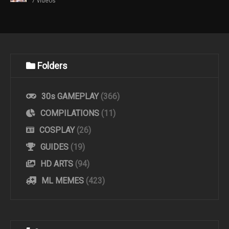
7 videos
Folders
30s GAMEPLAY
(366)
COMPILATIONS
(11)
COSPLAY
(26)
GUIDES
(19)
HD ARTS
(94)
ML MEMES
(423)