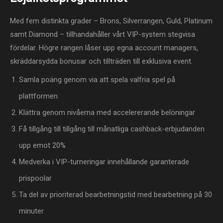
Med fem distinkta grader – Brons, Silverrangen, Guld, Platinum
samt Diamond – tillhandahåller vårt VIP-system stegvisa
fördelar. Högre rangen låser upp egna account managers,
skräddarsydda bonusar och tillträden till exklusiva event.
Samla poäng genom via att spela valfria spel på
plattformen
Klättra genom nivåerna med accelererande belöningar
Få tillgång till tillgång till månatliga cashback-erbjudanden
upp emot 20%
Medverka i VIP-turneringar innehållande garanterade
prispoolar
Ta del av prioriterad bearbetningstid med bearbetning på 30
minuter