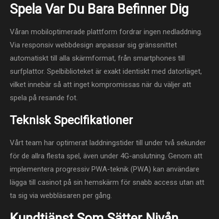
Spela Var Du Bara Befinner Dig
Våran mobiloptimerade plattform fordrar ingen nedladdning.
Via responsiv webbdesign anpassar sig gränssnittet
automatiskt till alla skärmformat, från smartphones till
surfplattor. Spelbiblioteket är exakt identiskt med datorläget,
vilket innebär så att inget kompromissas när du väljer att
spela på resande fot.
Teknisk Specifikationer
Vårt team har optimerat laddningstider till under två sekunder
för de allra flesta spel, även under 4G-anslutning. Genom att
implementera progressiv PWA-teknik (PWA) kan användare
lägga till casinot på sin hemskärm för snabb access utan att
ta sig via webbläsaren per gång.
Kundtjänst Som Sätter Nivån