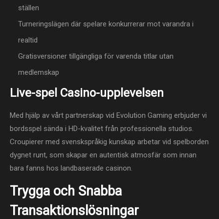
ställen
Turneringslägen där spelare konkurrerar mot varandra i
realtid
Gratisversioner tillgängliga för varenda titlar utan
medlemskap
Live-spel Casino-upplevelsen
Med hjälp av vårt partnerskap vid Evolution Gaming erbjuder vi
bordsspel sända i HD-kvalitet från professionella studios.
Croupierer med svenskspråkig kunskap arbetar vid spelborden
dygnet runt, som skapar en autentisk atmosfär som innan
bara fanns hos landbaserade casinon.
Trygga och Snabba
Transaktionslösningar