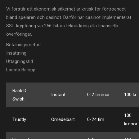
Vi förstår att ekonomisk säkerhet är kritisk för förtroendet
bland spelaren och casinot. Därför har casinot implementerat
SSL-kryptering via 256-bitars teknik kring alla finansiella
överföringar.
Betalningsmetod
Insättning
Uttagningstid
Lägsta Belopp
BankID
Instant
0-2 timmar
100 kr
Swish
100
Trustly
Omedelbart
0-24 tim
kronor