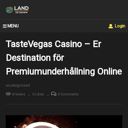
MENU
Login
TasteVegas Casino – Er
Destination för
Premiumunderhållning Online
uncategorized
8 Views
0 Likes
0 Comments