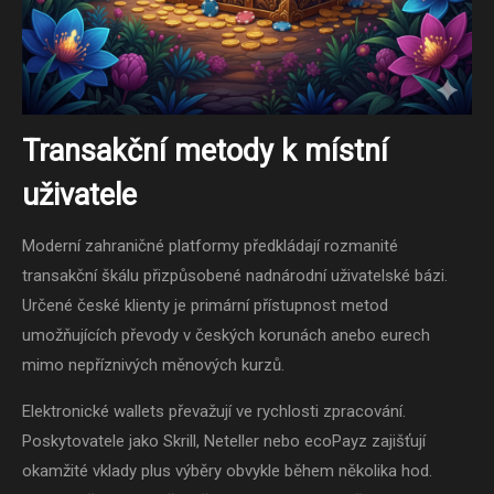
Transakční metody k místní
uživatele
Moderní zahraničné platformy předkládají rozmanité
transakční škálu přizpůsobené nadnárodní uživatelské bázi.
Určené české klienty je primární přístupnost metod
umožňujících převody v českých korunách anebo eurech
mimo nepříznivých měnových kurzů.
Elektronické wallets převažují ve rychlosti zpracování.
Poskytovatele jako Skrill, Neteller nebo ecoPayz zajišťují
okamžité vklady plus výběry obvykle během několika hod.