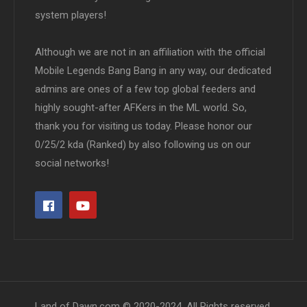
system players!
Although we are not in an affiliation with the official
Mobile Legends Bang Bang in any way, our dedicated
admins are ones of a few top global feeders and
highly sought-after AFKers in the ML world. So,
thank you for visiting us today. Please honor our
0/25/2 kda (Ranked) by also following us on our
social networks!
Land of Dawn.com © 2020-2024. All Rights reserved.