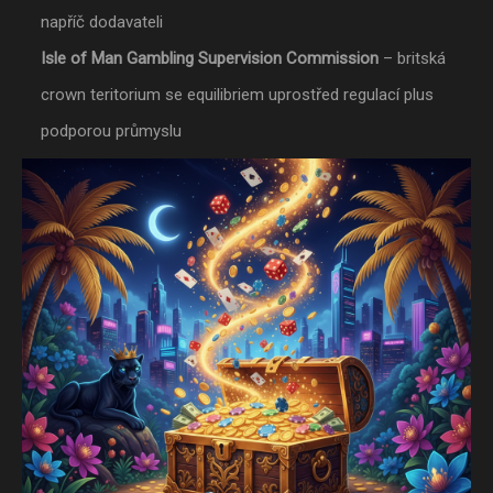
napříč dodavateli
Isle of Man Gambling Supervision Commission
– britská
crown teritorium se equilibriem uprostřed regulací plus
podporou průmyslu