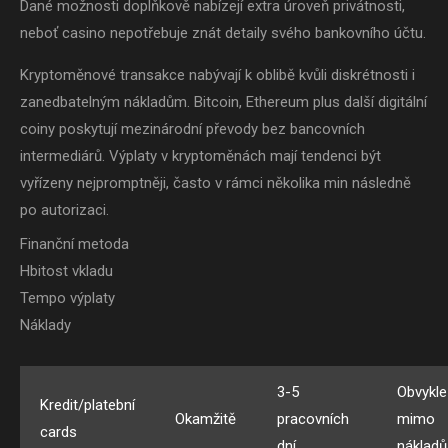
Dané možnosti doplňkově nabízejí extra úroveň privátnosti,
neboť casino nepotřebuje znát detaily svého bankovního účtu.
Kryptoměnové transakce nabývají k oblibě kvůli diskrétnosti i
zanedbatelným nákladům. Bitcoin, Ethereum plus další digitální
coiny poskytují mezinárodní převody bez bancovních
intermediárů. Výplaty v kryptoměnách mají tendenci být
vyřízeny nejpromptněji, často v rámci několika min následně
po autorizaci.
Finanční metoda
Hbitost vkladu
Tempo výplaty
Náklady
3-5
Obvykle
Kredit/platební
Okamžitě
pracovních
mimo
cards
dní
nákladů