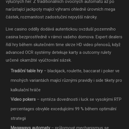
výlučných her. Z traditionálních ovocných automatů až po
narůstající jackpoty mající výhrami ohledně úrovních mega
částek, rozmanitost zadostučiní nejvyšší nároky.
Live casino oddíly dodává autentickou ovzduší pozemního
casina bezprostředně v rámci vašeho domova. Expert dealers
řídí hry během skutečném time skrze HD video přenosů, když
advanced OCR systémy detekuje karty a outcomy rulety
určené okamžité vyúčtování sázek.
Tradiční table hry
– blackjack, roulette, baccarat i poker ve
mnohých variantách mající různými pravidly i side tikety pro
kalkulační hráče
Video pokers
– syntéza dovednosti i luck se vysokými RTP
percentages obvykle excedujícími 99 % během optimální
strategii
Megaways automaty
– průlomové mechanismus se