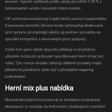
session. Typické cashback podíly variují uprostřed 5-20 % s
hebdomadním anebo mesačním bilancováním.
VIP schémata kompenzují loajální hráče pomocí stupňovitého
frameworku benefitů. Elevené levely zpřístupňují dedikované
účet správce, promptnější výběry, vip prémie i pozvánky na
speciální kompetice s elevovanými prize jackpoty.
Volné free spins nikoliv depozitu přitahují nově příchozí
uživatele možností vyzkoušet specifikované herní stroje bez
rizika. Tyto rotace obvykle zahrnují oblíbené produkty mající
příležitostí pravdivých výher, byť s přísnějšími wagering
podmínkami.
Herní mix plus nabídka
Mezinárodní platformy kooperují se desítkami uznávaných
developerů, to vyúsťuje do knihovnách obsahujících množství