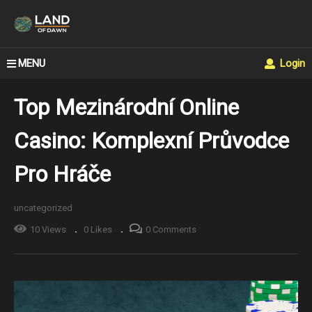
MENU
Login
Top Mezinárodní Online
Casino: Komplexní Průvodce
Pro Hráče
uncategorized
10 Views
0 Likes
0 Comments