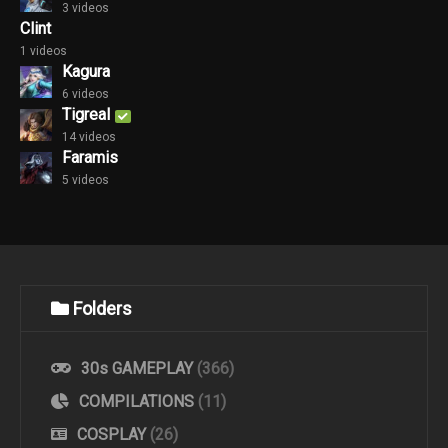
3 videos
Clint
1 videos
Kagura
6 videos
Tigreal
14 videos
Faramis
5 videos
Folders
30s GAMEPLAY
(366)
COMPILATIONS
(11)
COSPLAY
(26)