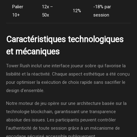
Palier
12x –
-18% par
12%
10+
50x
session
Caractéristiques technologiques
et mécaniques
Tower Rush inclut une interface joueur sobre qui favorise la
lisibilité et la réactivité. Chaque aspect esthétique a été conçu
pour optimiser la exécution de choix rapide sans sacrifier le
design d’ensemble.
Notre moteur de jeu opère sur une architecture basée sur la
technologie blockchain, garantissant une transparence
absolue des issues. Les participants peuvent contrôler
l’authenticité de toute session grâce à un mécanisme de
encodage sécurisé accessible publiquement.