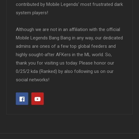
contributed by Mobile Legends' most frustrated dark
system players!
Although we are not in an affiliation with the official
Mobile Legends Bang Bang in any way, our dedicated
admins are ones of a few top global feeders and
highly sought-after AFKers in the ML world. So,
thank you for visiting us today. Please honor our
0/25/2 kda (Ranked) by also following us on our
social networks!