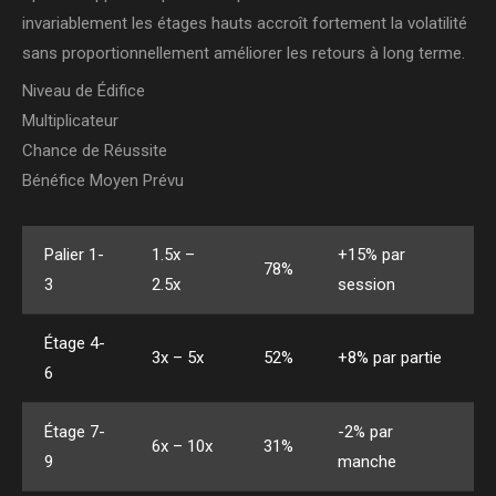
invariablement les étages hauts accroît fortement la volatilité
sans proportionnellement améliorer les retours à long terme.
Niveau de Édifice
Multiplicateur
Chance de Réussite
Bénéfice Moyen Prévu
Palier 1-
1.5x –
+15% par
78%
3
2.5x
session
Étage 4-
3x – 5x
52%
+8% par partie
6
Étage 7-
-2% par
6x – 10x
31%
9
manche