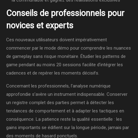
Conseils de professionnels pour
novices et experts
Ces nouveaux utilisateurs doivent impérativement
commencer par le mode démo pour comprendre les nuances
de gameplay sans risque monétaire. Étudier les patterns de
game pendant au moins 20 sessions facilite d’intégrer les
cadences et de repérer les moments décisifs.
Concernant les professionnels, l’analyse numérique
approfondie s’avère un instrument indispensable. Conserver
un registre complet des parties permet à détecter les
tendances de comportement et à adapter les tactiques en
conséquence. La patience reste la qualité essentielle : les
gains importants se édifient sur la longue période, jamais par
des moments de hasard ponctuels.