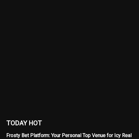
TODAY HOT
Frosty Bet Platform: Your Personal Top Venue for Icy Real