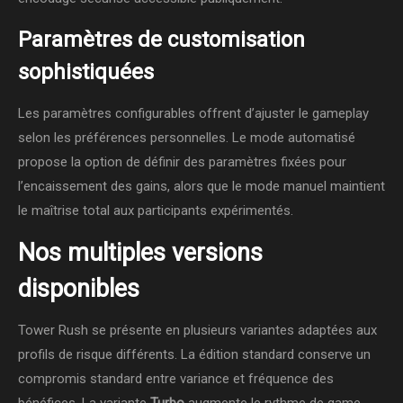
Paramètres de customisation
sophistiquées
Les paramètres configurables offrent d’ajuster le gameplay
selon les préférences personnelles. Le mode automatisé
propose la option de définir des paramètres fixées pour
l’encaissement des gains, alors que le mode manuel maintient
le maîtrise total aux participants expérimentés.
Nos multiples versions
disponibles
Tower Rush se présente en plusieurs variantes adaptées aux
profils de risque différents. La édition standard conserve un
compromis standard entre variance et fréquence des
bénéfices. La variante
Turbo
augmente le rythme de game