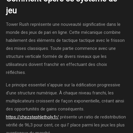
jeu
Tower Rush représente une nouveauté significative dans le
monde des jeux de pari en ligne. Cette mécanique combine
habilement des éléments de tactique tactique avec le frisson
des mises classiques. Toute partie commence avec une
structure verticale formée de divers niveaux que les
utilisateurs doivent franchir en effectuant des choix
réfléchies.
Le principe essentiel s’appuie sur la édification progressive
d’une structure numérique. À chaque niveau franchi, les
multiplicateurs croissent de façon exponentielle, créant ainsi
des opportunités de gains conséquents.
https://chezstephletholy.fr/
présente un ratio de redistribution
vérifié de 96,3 pour cent, ce qui l’ place parmi les jeux les plus
avantageux du marché.