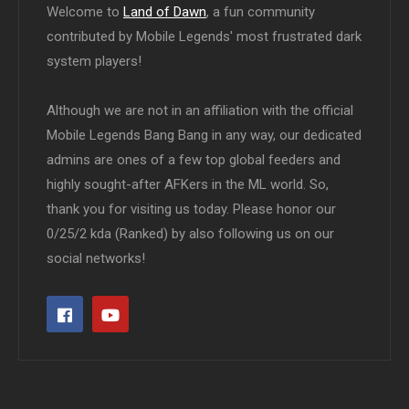
Welcome to
Land of Dawn
, a fun community
contributed by Mobile Legends' most frustrated dark
system players!
Although we are not in an affiliation with the official
Mobile Legends Bang Bang in any way, our dedicated
admins are ones of a few top global feeders and
highly sought-after AFKers in the ML world. So,
thank you for visiting us today. Please honor our
0/25/2 kda (Ranked) by also following us on our
social networks!