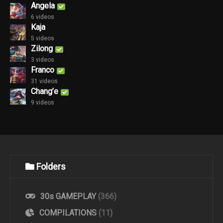
Angela
6 videos
Kaja
5 videos
Zilong
3 videos
Franco
31 videos
Chang’e
9 videos
Folders
30s GAMEPLAY
(366)
COMPILATIONS
(11)