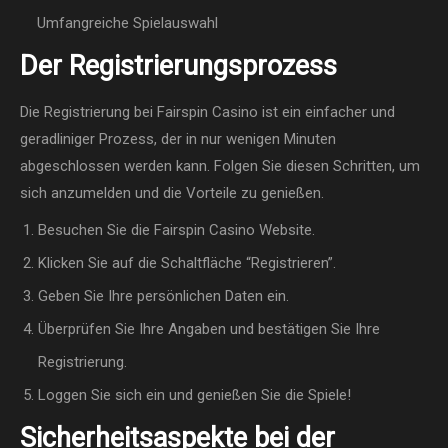
Umfangreiche Spielauswahl
Der Registrierungsprozess
Die Registrierung bei Fairspin Casino ist ein einfacher und
geradliniger Prozess, der in nur wenigen Minuten
abgeschlossen werden kann. Folgen Sie diesen Schritten, um
sich anzumelden und die Vorteile zu genießen.
Besuchen Sie die Fairspin Casino Website.
Klicken Sie auf die Schaltfläche “Registrieren”.
Geben Sie Ihre persönlichen Daten ein.
Überprüfen Sie Ihre Angaben und bestätigen Sie Ihre
Registrierung.
Loggen Sie sich ein und genießen Sie die Spiele!
Sicherheitsaspekte bei der