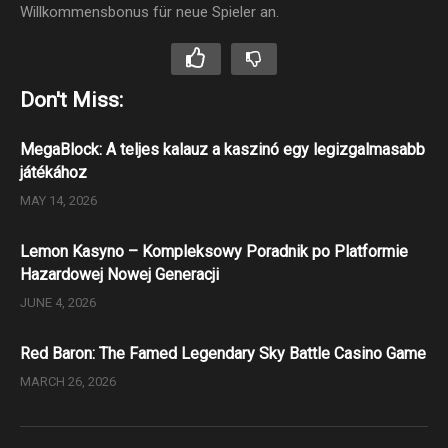
Willkommensbonus für neue Spieler an.
Don't Miss:
MegaBlock: A teljes kalauz a kaszinó egy legizgalmasabb
játékához
MAY 14, 2026
Lemon Kasyno – Kompleksowy Poradnik po Platformie
Hazardowej Nowej Generacji
JUNE 4, 2026
Red Baron: The Famed Legendary Sky Battle Casino Game
MARCH 26, 2026