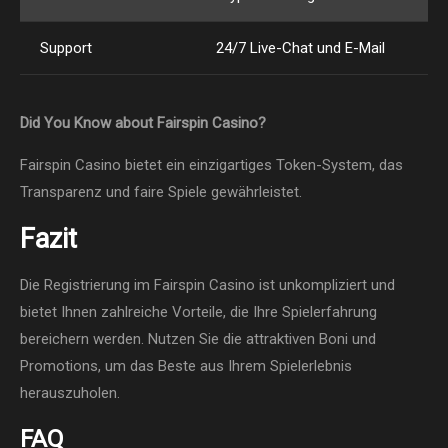
Support
24/7 Live-Chat und E-Mail
Did You Know about Fairspin Casino?
Fairspin Casino bietet ein einzigartiges Token-System, das
Transparenz und faire Spiele gewährleistet.
Fazit
Die Registrierung im Fairspin Casino ist unkompliziert und
bietet Ihnen zahlreiche Vorteile, die Ihre Spielerfahrung
bereichern werden. Nutzen Sie die attraktiven Boni und
Promotions, um das Beste aus Ihrem Spielerlebnis
herauszuholen.
FAQ