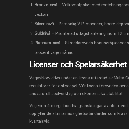
Bronze-nivå
– Välkomstpaket med matchningsbonus u
veckan
Silver-nivå
– Personlig VIP-manager, högre deposi
Guldnivå
– Prioriterad uttagshantering inom 12 ti
Platinum-nivå
– Skräddarsydda bonuserbjudanden, i
procent varje månad
Licenser och Spelarsäkerhet
VegasNow drivs under en licens utfärdad av Malta 
regulatorer för onlinespel. Vår licens förnyades sen
ansvarsfull spelverktyg och ekonomiska stabilitet.
Vi genomför regelbundna granskningar av oberoende t
uppfyller de slumpmässighetsstandarder som krävs. 
kvartalsvis.