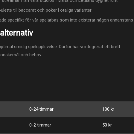
 streamar från våra studios i Malta och Lettland dygnet runt
lette till baccarat och poker i otaliga varianter
lade specifikt för vår spelarbas som inte existerar någon annanstans
lternativ
optimal smidig spelupplevelse. Därför har vi integrerat ett brett
a önskemål och behov.
0-24 timmar
100 kr
0-2 timmar
50 kr