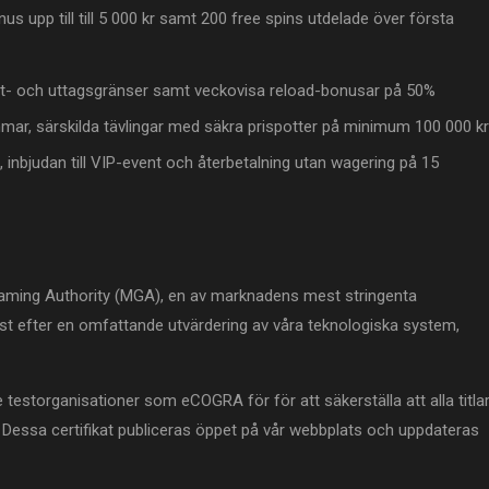
pp till till 5 000 kr samt 200 free spins utdelade över första
t- och uttagsgränser samt veckovisa reload-bonusar på 50%
mmar, särskilda tävlingar med säkra prispotter på minimum 100 000 kr
nbjudan till VIP-event och återbetalning utan wagering på 15
Gaming Authority (MGA), en av marknadens mest stringenta
ast efter en omfattande utvärdering av våra teknologiska system,
estorganisationer som eCOGRA för för att säkerställa att alla titla
Dessa certifikat publiceras öppet på vår webbplats och uppdateras