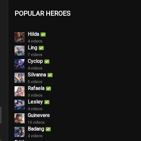
POPULAR HEROES
Hilda
4 videos
Ling
7 videos
Cyclop
4 videos
Silvanna
5 videos
Rafaela
3 videos
Lesley
4 videos
Guinevere
10 videos
Badang
4 videos