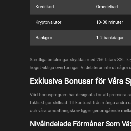
Kreditkort
Omedelbart
Kryptovalutor
10-30 minuter
Bankgiro
1-2 bankdagar
Samtliga betalningar skyddas med 256-bitars SSL-kry
högst viktiga överföringar. Vi debiterar inte ut några 
Exklusiva Bonusar för Våra S
Vårt bonusprogram har designats för att premiera 
faktiskt gör skillnad. Till kontrast från många andr
och våra omsättningskrav ligger genomgående mellan 
Nivåindelade Förmåner Som Vä