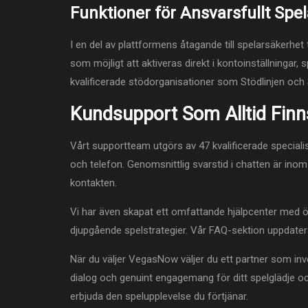
Funktioner för Ansvarsfullt Spe
I en del av plattformens åtagande till spelarsäkerhet t
som möjligt att aktiveras direkt i kontoinställningar,
kvalificerade stödorganisationer som Stödlinjen och
Kundsupport Som Alltid Finns
Vårt supportteam utgörs av 47 kvalificerade specialist
och telefon. Genomsnittlig svarstid i chatten är ino
kontakten.
Vi har även skapat ett omfattande hjälpcenter med över
djupgående spelstrategier. Vår FAQ-sektion uppdater
När du väljer VegasNow väljer du ett partner som inve
dialog och genuint engagemang för ditt spelglädje och
erbjuda den spelupplevelse du förtjänar.