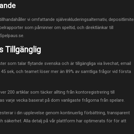
lande
illhandahåller vi omfattande självexkluderingsalternativ, depositlimite
 spelrapporter som påminner om speltid, och direktlänkar till
 Spelpaus.se.
 Tillgänglig
er som talar flytande svenska och är tillgängliga via livechat, email
m 45 sek, och teamet löser mer än 89% av samtliga frågor vid första
 200 artiklar som täcker allting från kontoregistrering till
as varje vecka baserat på dom vanligaste frågorna från spelare.
sterar i din upplevelse genom kontinuerlig förbättring, transparent
 säkerhet. Alla detalj på vår plattform har optimerats för för att