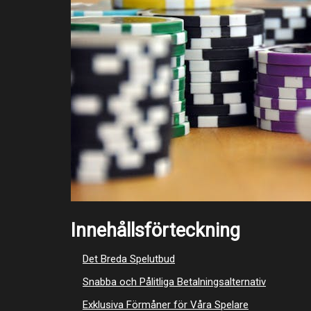
Innehållsförteckning
Det Breda Spelutbud
Snabba och Pålitliga Betalningsalternativ
Exklusiva Förmåner för Våra Spelare