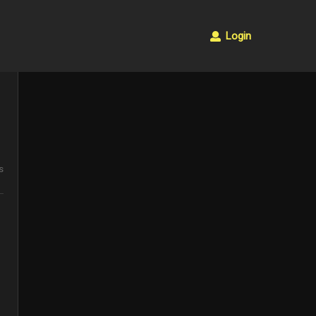
Login
s