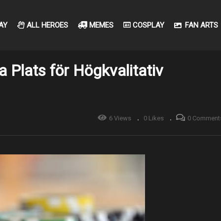
AY
ALL HEROES
MEMES
COSPLAY
FAN ARTS
Plats för Högkvalitativ
6 Views
0 Likes
0 Comment