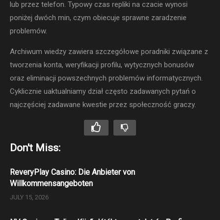
lub przez telefon. Typowy czas repliki na czacie wynosi
poniżej dwóch min, czym obiecuje sprawne zaradzenie
problemów.
Archiwum wiedzy zawiera szczegółowe poradniki związane z
tworzenia konta, weryfikacji profilu, wytycznych bonusów
oraz eliminacji powszechnych problemów informatycznych.
Cyklicznie uaktualniamy dział często zadawanych pytań o
najczęściej zadawane kwestie przez społeczność graczy.
Don't Miss:
ReveryPlay Casino: Die Anbieter von
Willkommensangeboten
JULY 15, 2026