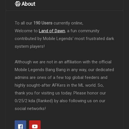
About
To all our
190 Users
currently online,
Welcome to
Land of Dawn
, a fun community
contributed by Mobile Legends' most frustrated dark
system players!
Although we are not in an affiliation with the official
Mobile Legends Bang Bang in any way, our dedicated
admins are ones of a few top global feeders and
highly sought-after AFKers in the ML world. So,
thank you for visiting us today. Please honor our
0/25/2 kda (Ranked) by also following us on our
social networks!