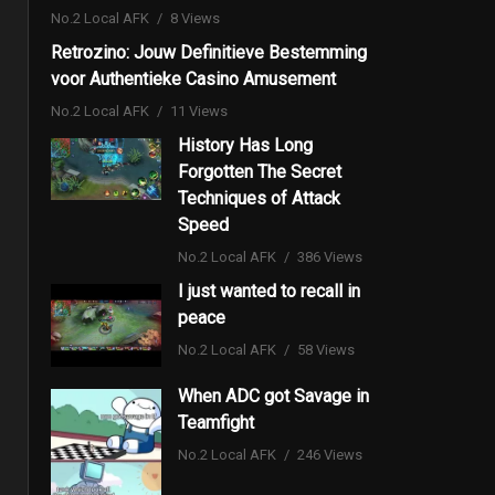
No.2 Local AFK
8 Views
Retrozino: Jouw Definitieve Bestemming
voor Authentieke Casino Amusement
No.2 Local AFK
11 Views
History Has Long
Forgotten The Secret
Techniques of Attack
Speed
No.2 Local AFK
386 Views
I just wanted to recall in
peace
No.2 Local AFK
58 Views
When ADC got Savage in
Teamfight
No.2 Local AFK
246 Views