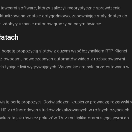
tawcami software, którzy zaliczyli rygorystyczne sprawdzenia
i aktualizowana zostaje cotygodniowo, zapewniając stały dostęp do
e zdobyły uznanie milionów graczy na całym świecie.
łatach
 bogatą propozycją slotów z dużym współczynnikiem RTP. Klienci
 z owocami, nowoczesnych automatów wideo z rozbudowanymi
 tysiące linii wygrywających. Wszystkie gra była przetestowana w
istą perłę propozycji. Doświadczeni krupierzy prowadzą rozgrywki 
l HD z różnorodnych studiów zlokalizowanych w różnych częściach
bakarata jak również pokazów TV z multiplikatorami sięgającymi do