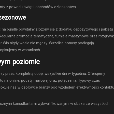
nty z powodu świąt i obchodów członkostwa
 sezonowe
 na bundle powitalny złożony się z dodatku depozytowego i pakietu
 Regularne promocje tematyczne, turnieje maszynowe oraz rozgrywk
r Win nigdy wcale nie męczy. Wszelkie bonusy podlegają
opisujemy w warunkach.
owym poziomie
czy przez kompletną dobę, wszystkie dni w tygodniu. Oferujemy
u na online, poczty mailowej oraz połączenia. Typowy czas
co lokuje nas w czołówce branży pod względem efektywności kontakt
ycznymi konsultantami wykwalifikowanymi w obszarze wszystkich