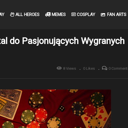
AY
ALL HEROES
MEMES
COSPLAY
FAN ARTS
al do Pasjonujących Wygranych
8 Views
0 Likes
0 Comment