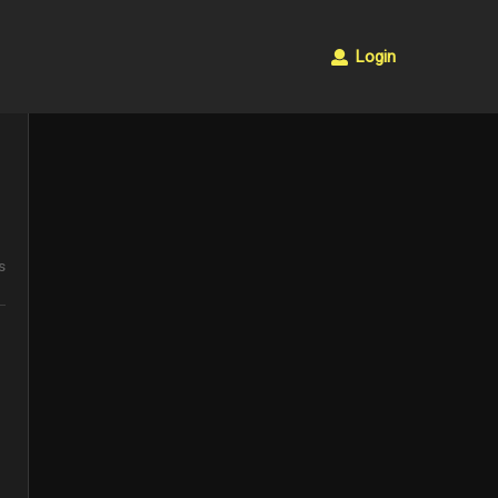
Login
s