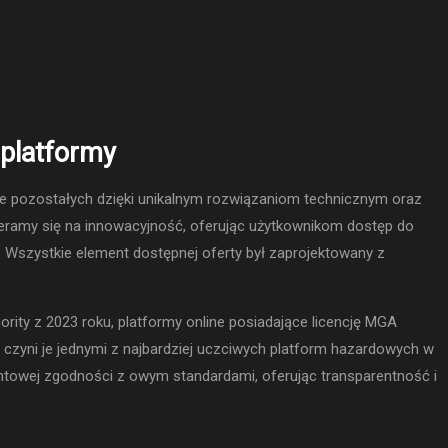
 platformy
tle pozostałych dzięki unikalnym rozwiązaniom technicznym oraz
ramy się na innowacyjność, oferując użytkownikom dostęp do
 Wszystkie element dostępnej oferty był zaprojektowany z
ity z 2023 roku, platformy online posiadające licencję MGA
 czyni je jednymi z najbardziej uczciwych platform hazardowych w
ntowej zgodności z owym standardami, oferując transparentność i