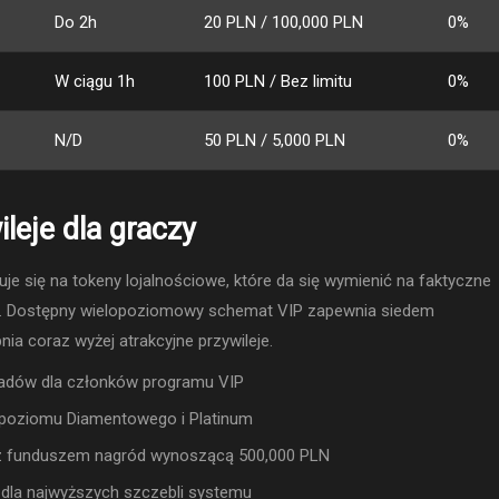
Do 2h
20 PLN / 100,000 PLN
0%
W ciągu 1h
100 PLN / Bez limitu
0%
N/D
50 PLN / 5,000 PLN
0%
leje dla graczy
 się na tokeny lojalnościowe, które da się wymienić na faktyczne
sy. Dostępny wielopoziomowy schemat VIP zapewnia siedem
a coraz wyżej atrakcyjne przywileje.
adów dla członków programu VIP
 poziomu Diamentowego i Platinum
e z funduszem nagród wynoszącą 500,000 PLN
 dla najwyższych szczebli systemu