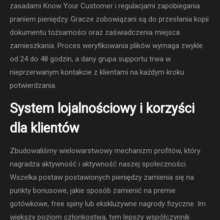
zasadami Know Your Customer i regulacjami zapobiegania
praniem pieniędzy. Gracze zobowiązani są do przesłania kopii
dokumentu tożsamości oraz zaświadczenia miejsca
zamieszkania. Proces weryfikowania plików wymaga zwykle
od 24 do 48 godzin, a dany grupa supportu trwa w
nieprzerwanym kontakcie z klientami na każdym kroku
potwierdzania.
System lojalnościowy i korzyści
dla klientów
Zbudowaliśmy wielowarstwowy mechanizm profitów, który
nagradza aktywność i aktywność naszej społeczności.
Wszelka postaw postawionych pieniędzy zamienia się na
punkty bonusowe, jakie sposób zamienić na premie
gotówkowe, free spiny lub ekskluzywne nagrody fizyczne. Im
większy poziom członkostwa, tym lepszy współczynnik