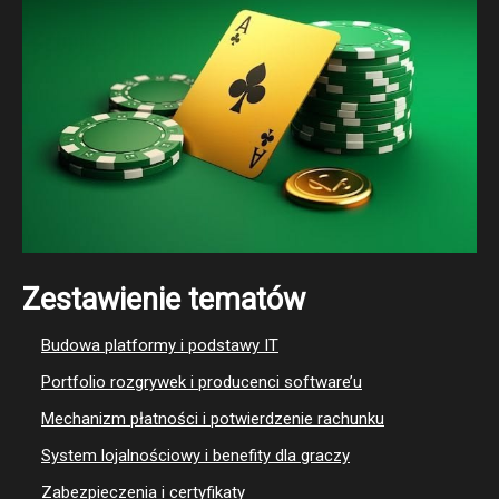
Zestawienie tematów
Budowa platformy i podstawy IT
Portfolio rozgrywek i producenci software’u
Mechanizm płatności i potwierdzenie rachunku
System lojalnościowy i benefity dla graczy
Zabezpieczenia i certyfikaty