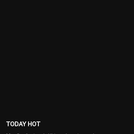
TODAY HOT