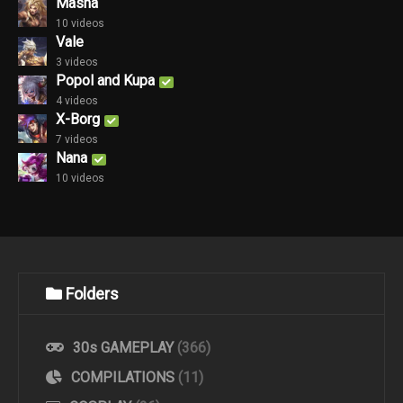
Masha
10 videos
Vale
3 videos
Popol and Kupa
4 videos
X-Borg
7 videos
Nana
10 videos
Folders
30s GAMEPLAY
(366)
COMPILATIONS
(11)