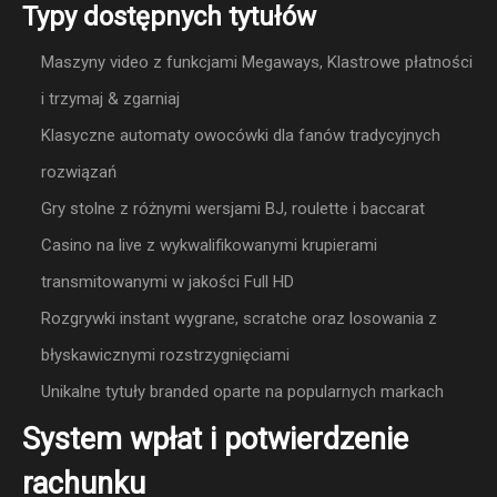
Typy dostępnych tytułów
Maszyny video z funkcjami Megaways, Klastrowe płatności
i trzymaj & zgarniaj
Klasyczne automaty owocówki dla fanów tradycyjnych
rozwiązań
Gry stolne z różnymi wersjami BJ, roulette i baccarat
Casino na live z wykwalifikowanymi krupierami
transmitowanymi w jakości Full HD
Rozgrywki instant wygrane, scratche oraz losowania z
błyskawicznymi rozstrzygnięciami
Unikalne tytuły branded oparte na popularnych markach
System wpłat i potwierdzenie
rachunku