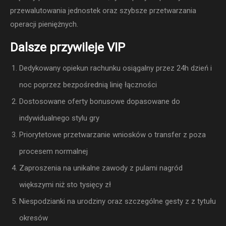
przewalutowania jednostek oraz szybsze przetwarzania
operacji pieniężnych.
Dalsze przywileje VIP
Dedykowany opiekun rachunku osiągalny przez 24h dzień i
noc poprzez bezpośrednią linię łączności
Dostosowane oferty bonusowe dopasowane do
indywidualnego stylu gry
Priorytetowe przetwarzanie wniosków o transfer z poza
procesem normalnej
Zaproszenia na unikalne zawody z pulami nagród
większymi niż sto tysięcy zł
Niespodzianki na urodziny oraz szczególne gesty z z tytułu
okresów