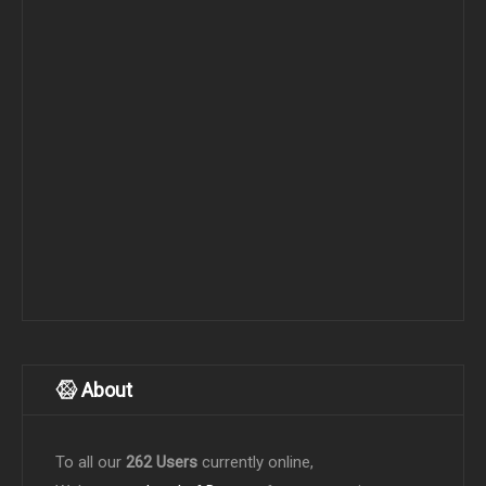
About
To all our
262 Users
currently online,