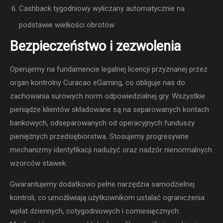
Cashback tygodniowy wyliczany automatycznie na
podstawie wielkości obrotów
Bezpieczeństwo i zezwolenia
Operujemy na fundamencie legalnej licencji przyznanej przez
organ kontrolny Curacao eGaming, co obliguje nas do
zachowania surowych norm odpowiedzialnej gry. Wszystkie
pieniądze klientów składowane są na separowanych kontach
bankowych, odseparowanych od operacyjnych funduszy
pieniężnych przedsiębiorstwa. Stosujemy progresywne
mechanizmy identyfikacji nadużyć oraz nadzór nienormalnych
wzorców stawek.
Gwarantujemy dodatkowo pełne narzędzia samodzielnej
kontroli, co umożliwiają użytkownikom ustalać ograniczenia
wpłat dziennych, cotygodniowych i comiesięcznych.