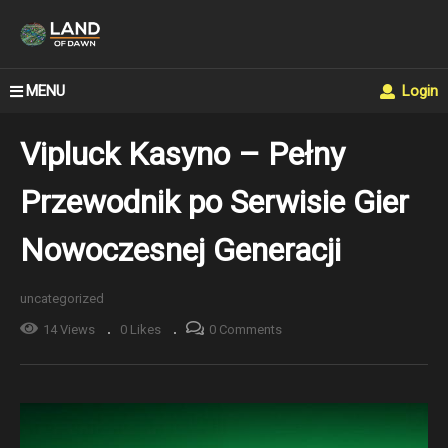
MENU
Login
Vipluck Kasyno – Pełny
Przewodnik po Serwisie Gier
Nowoczesnej Generacji
uncategorized
14 Views
0 Likes
0 Comments