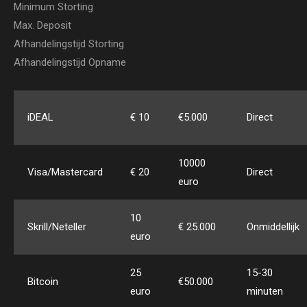
Minimum Storting
Max. Deposit
Afhandelingstijd Storting
Afhandelingstijd Opname
iDEAL
€ 10
€5.000
Direct
10000
Visa/Mastercard
€ 20
Direct
euro
10
Skrill/Neteller
€ 25.000
Onmiddellijk
euro
25
15-30
Bitcoin
€50.000
euro
minuten