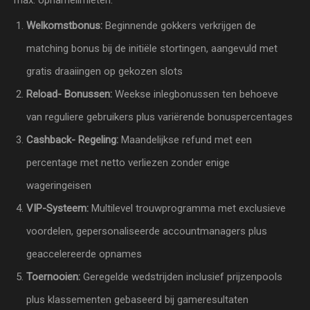
Welkomstbonus:
Beginnende gokkers verkrijgen de
matching bonus bij de initiële stortingen, aangevuld met
gratis draaiingen op gekozen slots
Reload- Bonussen:
Weekse inlegbonussen ten behoeve
van reguliere gebruikers plus variërende bonuspercentages
Cashback- Regeling:
Maandelijkse refund met een
percentage met netto verliezen zonder enige
wageringeisen
VIP-Systeem:
Multilevel trouwprogramma met exclusieve
voordelen, gepersonaliseerde accountmanagers plus
geaccelereerde opnames
Toernooien:
Geregelde wedstrijden inclusief prijzenpools
plus klassementen gebaseerd bij gameresultaten