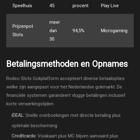
Speelhuis
45
procent
Play Live
meer
Prijzenpot
dan
94,5%
Microgaming
Slots
30
Betalingsmethoden en Opnames
Rodeo Slots Gokplatform accepteert diverse betaalopties
welke zijn aangepast voor het Nederlandse gokmarkt. De
financiële systemen garandeert vlugge betalingen inclusief
korte verwerkingstijden.
iDEAL:
Snelle overboekingen met directe betaling plus
optimale bescherming
Creditcards:
Visakaart plus MC blijven aanvaard plus