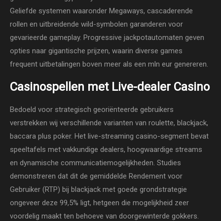
Geliefde systemen waaronder Megaways, cascaderende
rollen en uitbreidende wild-symbolen garanderen voor
gevarieerde gameplay. Progressive jackpotautomaten geven
opties naar gigantische prijzen, waarin diverse games
frequent uitbetalingen boven meer als een mln eur genereren.
Casinospellen met Live-dealer Casino
Bedoeld voor strategisch georiënteerde gebruikers
verstrekken wij verschillende varianten van roulette, blackjack,
baccara plus poker. Het live-streaming casino-segment bevat
speeltafels met vakkundige dealers, hoogwaardige streams
en dynamische communicatiemogelijkheden. Studies
demonstreren dat dit de gemiddelde Rendement voor
Gebruiker (RTP) bij blackjack met goede grondstrategie
ongeveer deze 99,5% ligt, hetgeen die mogelijkheid zeer
voordelig maakt ten behoeve van doorgewinterde gokkers.