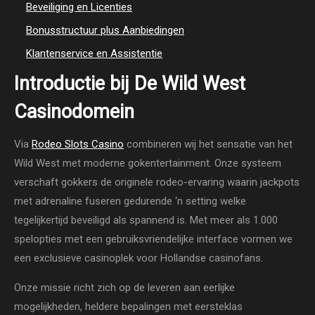
Beveiliging en Licenties
Bonusstructuur plus Aanbiedingen
Klantenservice en Assistentie
Introductie bij De Wild West
Casinodomein
Via
Rodeo Slots Casino
combineren wij het sensatie van het
Wild West met moderne gokentertainment. Onze systeem
verschaft gokkers de originele rodeo-ervaring waarin jackpots
met adrenaline fuseren gedurende ‘n setting welke
tegelijkertijd beveiligd als spannend is. Met meer als 1.000
spelopties met een gebruiksvriendelijke interface vormen we
een exclusieve casinoplek voor Hollandse casinofans.
Onze missie richt zich op de leveren aan eerlijke
mogelijkheden, heldere bepalingen met eersteklas