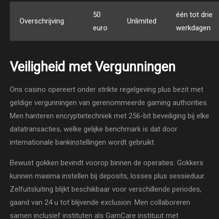
50
één tot drie
Overschrijving
Unlimited
euro
werkdagen
Veiligheid met Vergunningen
Ons casino opereert onder strikte regelgeving plus bezit met
geldige vergunningen van gerenommeerde gaming authorities.
Men hanteren encryptietechniek met 256-bit beveiliging bij elke
datatransacties, welke gelijke benchmark is dat door
internationale bankinstellingen wordt gebruikt.
Bewust gokken bevindt voorop binnen de operaties. Gokkers
kunnen maxima instellen bij deposits, losses plus sessieduur.
Zelfuitsluiting blijkt beschikbaar voor verschillende periodes,
gaand van 24 u tot blijvende exclusion. Men collaboreren
samen inclusief instituten als GamCare instituut met