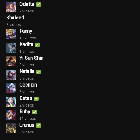
Odette
7 videos
Khaleed
2 videos
Fanny
10 videos
Kadita
1 videos
Yi Sun Shin
3 videos
Natalia
3 videos
Cecilion
6 videos
Estes
2 videos
Ruby
16 videos
Uranus
6 videos