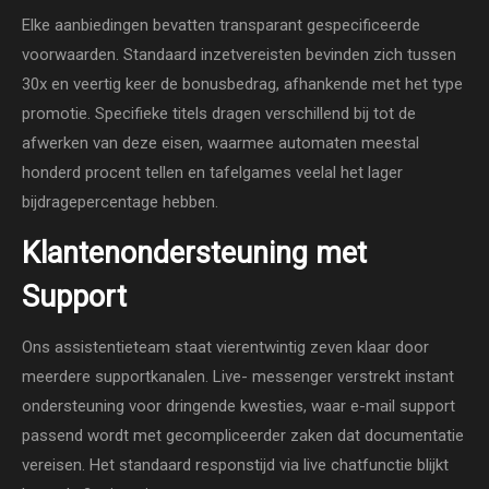
Elke aanbiedingen bevatten transparant gespecificeerde
voorwaarden. Standaard inzetvereisten bevinden zich tussen
30x en veertig keer de bonusbedrag, afhankende met het type
promotie. Specifieke titels dragen verschillend bij tot de
afwerken van deze eisen, waarmee automaten meestal
honderd procent tellen en tafelgames veelal het lager
bijdragepercentage hebben.
Klantenondersteuning met
Support
Ons assistentieteam staat vierentwintig zeven klaar door
meerdere supportkanalen. Live- messenger verstrekt instant
ondersteuning voor dringende kwesties, waar e-mail support
passend wordt met gecompliceerder zaken dat documentatie
vereisen. Het standaard responstijd via live chatfunctie blijkt