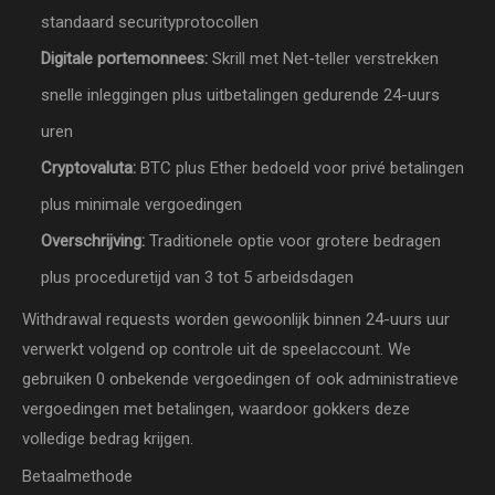
standaard securityprotocollen
Digitale portemonnees:
Skrill met Net-teller verstrekken
snelle inleggingen plus uitbetalingen gedurende 24-uurs
uren
Cryptovaluta:
BTC plus Ether bedoeld voor privé betalingen
plus minimale vergoedingen
Overschrijving:
Traditionele optie voor grotere bedragen
plus proceduretijd van 3 tot 5 arbeidsdagen
Withdrawal requests worden gewoonlijk binnen 24-uurs uur
verwerkt volgend op controle uit de speelaccount. We
gebruiken 0 onbekende vergoedingen of ook administratieve
vergoedingen met betalingen, waardoor gokkers deze
volledige bedrag krijgen.
Betaalmethode