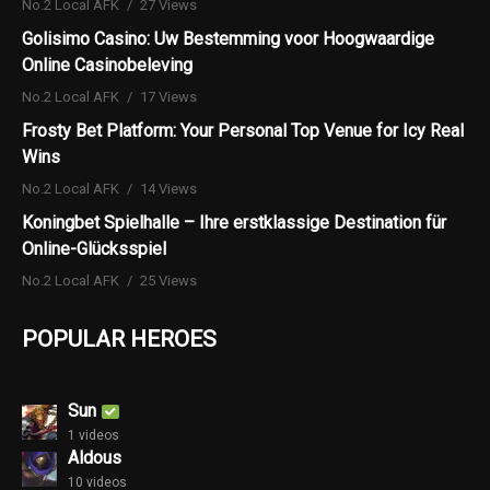
No.2 Local AFK
27 Views
Golisimo Casino: Uw Bestemming voor Hoogwaardige
Online Casinobeleving
No.2 Local AFK
17 Views
Frosty Bet Platform: Your Personal Top Venue for Icy Real
Wins
No.2 Local AFK
14 Views
Koningbet Spielhalle – Ihre erstklassige Destination für
Online-Glücksspiel
No.2 Local AFK
25 Views
POPULAR HEROES
Sun
1 videos
Aldous
10 videos