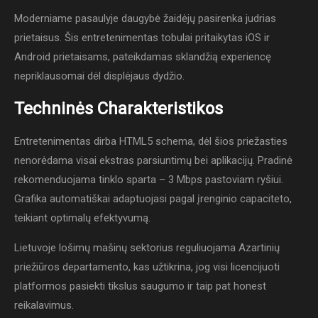
Moderniame pasaulyje daugybė žaidėjų pasirenka judrias
prietaisus. Šis entretenimentas tobulai pritaikytas iOS ir
Android prietaisams, pateikdamas sklandžią experiencę
nepriklausomai dėl displėjaus dydžio.
Techninės Charakteristikos
Entretenimentas dirba HTML5 schema, dėl šios priežasties
nenorėdama visai ekstras parsiuntimų bei aplikacijų. Pradinė
rekomenduojama tinklo sparta – 3 Mbps pastoviam ryšiui.
Grafika automatiškai adaptuojasi pagal įrenginio capaciteto,
teikiant optimalų efektyvumą.
Lietuvoje lošimų mašinų sektorius reguliuojama Azartinių
priežiūros departamento, kas užtikrina, jog visi licencijuoti
platformos pasiekti tikslus saugumo ir taip pat honest
reikalavimus.