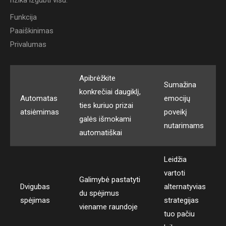
Funkcija
Paaiškinimas
Privalumas
Apibrėžkite
Sumažina
konkrečiai daugiklį,
Automatas
emocijų
ties kuriuo prizai
atsiėmimas
poveikį
galės išmokami
nutarimams
automatiškai
Leidžia
vartoti
Galimybė pastatyti
Dvigubas
alternatyvias
du spėjimus
spėjimas
strategijas
viename raundoje
tuo pačiu