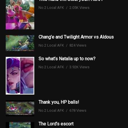
No.2 Local AFK
2.05K Views
Chang’e and Twilight Armor vs Aldous
No.2 Local AFK
824 Views
So what’s Natalia up to now?
No.2 Local AFK
3.92K Views
Thank you, HP balls!
No.2 Local AFK
678 Views
The Lord’s escort