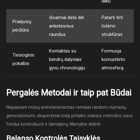
laiku
Išsamiai data dėl
Patarti tirti
Praėjusių
ankstesnius
lošimo
peržiūra
raundus
struktūras
Kontaktas su
Formuoja
Tiesioginis
bendrų dalyviais
komuniteto
pokalbis
gyvu chronologiju
atmosferą
Pergalės Metodai ir taip pat Būdai
Nepaisant mūsų entretenimentas remiasi random numerių
generatoriumi, ekspertiniai lošę pritaiko įvairius metodus savo
fondui kontroliuoti ir laimėjimų tikimybei didinti.
Balanso Kontrolės Taisyklės