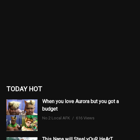
TODAY HOT
When you love Aurora but you got a
budget
No.2 Local AFK
616 Views
This Nana will Steal yOuR HeArT