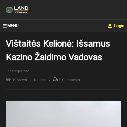
MENU
Login
Vištaitės Kelionė: Išsamus
Kazino Žaidimo Vadovas
uncategorized
19 Views
0 Likes
0 Comments