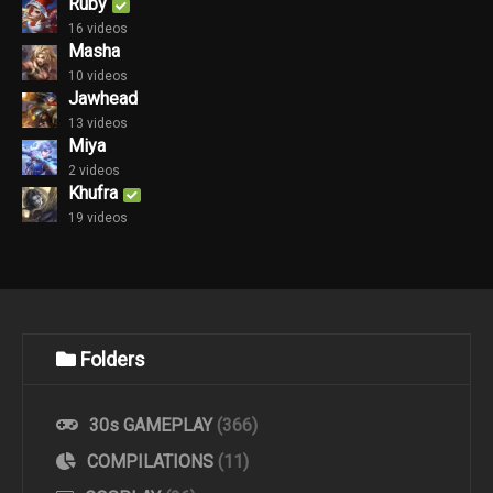
Ruby
16 videos
Masha
10 videos
Jawhead
13 videos
Miya
2 videos
Khufra
19 videos
Folders
30s GAMEPLAY
(366)
COMPILATIONS
(11)