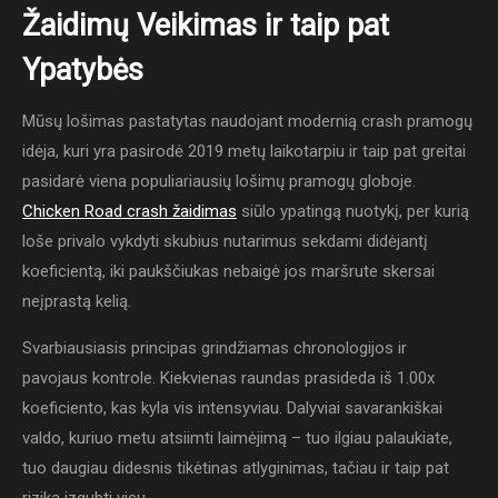
Žaidimų Veikimas ir taip pat
Ypatybės
Mūsų lošimas pastatytas naudojant modernią crash pramogų
idėja, kuri yra pasirodė 2019 metų laikotarpiu ir taip pat greitai
pasidarė viena populiariausių lošimų pramogų globoje.
Chicken Road crash žaidimas
siūlo ypatingą nuotykį, per kurią
loše privalo vykdyti skubius nutarimus sekdami didėjantį
koeficientą, iki paukščiukas nebaigė jos maršrute skersai
neįprastą kelią.
Svarbiausiasis principas grindžiamas chronologijos ir
pavojaus kontrole. Kiekvienas raundas prasideda iš 1.00x
koeficiento, kas kyla vis intensyviau. Dalyviai savarankiškai
valdo, kuriuo metu atsiimti laimėjimą – tuo ilgiau palaukiate,
tuo daugiau didesnis tikėtinas atlyginimas, tačiau ir taip pat
rizika izgubti visu.