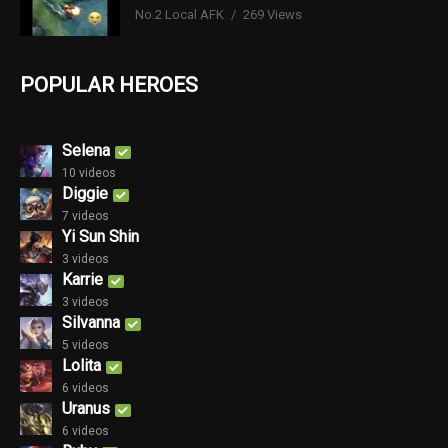
No.2 Local AFK
269 Views
POPULAR HEROES
Selena
10 videos
Diggie
7 videos
Yi Sun Shin
3 videos
Karrie
3 videos
Silvanna
5 videos
Lolita
6 videos
Uranus
6 videos