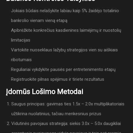
Jokiais būdais nelašykite labiau kaip 5% žaidėjo totalinio
bankrolio vienam vieną etapą
Apibrėžkite konkrečius kasdienines laimėjimų ir nuostolių
limitacijas
Vartokite nuoseklaus lažybų strategijos vien su aiškiais
ribotumais
Reguliariai vykdykite pausės per entretenimento etapų
Registruokite pilnas spėjimus ir tiriete rezultatus
Įdomūs Lošimo Metodai
Saugus principas: gavimas ties 1.5x – 2.0x multiplikatoriais
užtikrina nuolatinius, tačiau menkesnius prizus
Vidutinės pavojaus strategija: siekis 3.0x – 5.0x daugikliai