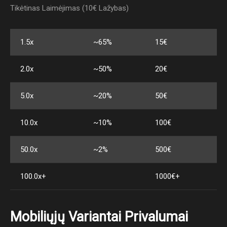
Tikėtinas Laimėjimas (10€ Lažybas)
1.5x
~65%
15€
2.0x
~50%
20€
5.0x
~20%
50€
10.0x
~10%
100€
50.0x
~2%
500€
100.0x+
1000€+
Mobiliųjų Variantai Privalumai