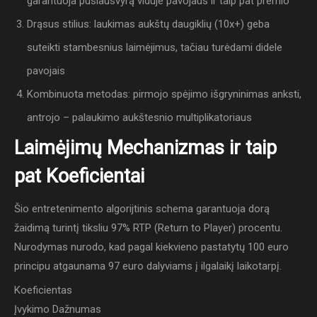
garantuoja pusiausvyrą viduje pavojaus ir taip pat premio
Drąsus stilius: laukimas aukštų daugiklių (10x+) geba
suteikti stambesnius laimėjimus, tačiau turėdami didele
pavojais
Kombinuota metodas: pirmojo spėjimo išgryninimas anksti,
antrojo – palaukimo aukštesnio multiplikatoriaus
Laimėjimų Mechanizmas ir taip
pat Koeficientai
Šio entretenimento algorijtinis schema garantuoja dorą
žaidimą turintį tiksliu 97% RTP (Return to Player) procentu.
Nurodymas nurodo, kad pagal kiekvieno pastatytų 100 euro
principu atgaunama 97 euro dalyviams į ilgalaikį laikotarpį.
Koeficientas
Įvykimo Dažnumas