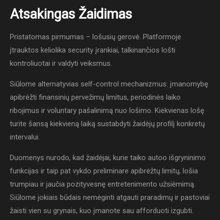
Atsakingas Žaidimas
Pristatomas pirmumas – lošusių gerovė. Platformoje
įtrauktos keliolika security įrankiai, talkinančios lošti
kontroliuotai ir valdyti veiksmus.
Siūlome alternatyvias self-control mechanizmus: įmanomybę
apibrėžti finansinių pervežimų limitus, periodinės laiko
ribojimus ir voluntary pašalinimą nuo lošimo. Kiekvienas lošę
turite šansą kiekvieną laiką sustabdyti žaidėjų profilį konkretų
intervalui.
Duomenys nurodo, kad žaidėjai, kurie taiko autoo išgryninimo
funkcijas ir taip pat vykdo preliminare apibrėžtų limitų, lošia
trumpiau ir jaučia pozityvesnę entretenimento užsiėmimą.
Siūlome jokiais būdais nemėginti atgauti praradimų ir pastoviai
žaisti vien su grynais, kuo įmanote sau afforduoti izgubti.