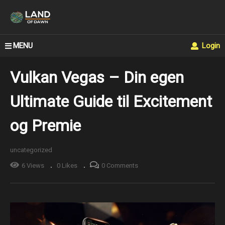
MENU
Login
Vulkan Vegas – Din egen
Ultimate Guide til Excitement
og Premie
uncategorized
6 Views
0 Likes
0 Comments