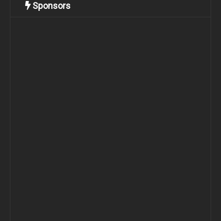
Sponsors