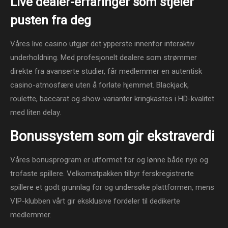
Live dealer-erfaringer som stjeler
pusten fra deg
Våres live casino utgjør det ypperste innenfor interaktiv
underholdning. Med profesjonelt dealere som strømmer
direkte fra avanserte studier, får medlemmer en autentisk
casino-atmosfære uten å forlate hjemmet. Blackjack,
roulette, baccarat og show-varianter kringkastes i HD-kvalitet
med liten delay.
Bonussystem som gir ekstraverdi
Våres bonusprogram er utformet for og lønne både nye og
trofaste spillere. Velkomstpakken tilbyr ferskregistrerte
spillere et godt grunnlag for og undersøke plattformen, mens
VIP-klubben vårt gir eksklusive fordeler til dedikerte
medlemmer.