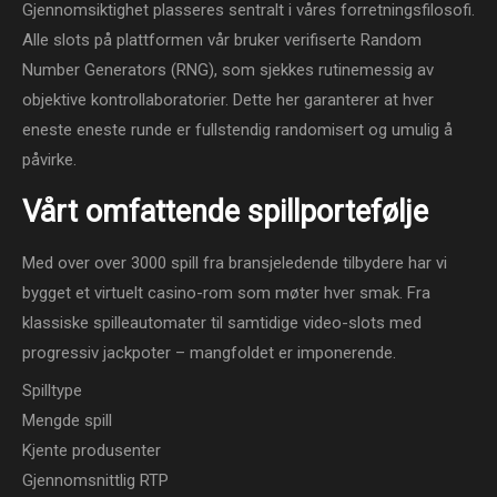
Gjennomsiktighet plasseres sentralt i våres forretningsfilosofi.
Alle slots på plattformen vår bruker verifiserte Random
Number Generators (RNG), som sjekkes rutinemessig av
objektive kontrollaboratorier. Dette her garanterer at hver
eneste eneste runde er fullstendig randomisert og umulig å
påvirke.
Vårt omfattende spillportefølje
Med over over 3000 spill fra bransjeledende tilbydere har vi
bygget et virtuelt casino-rom som møter hver smak. Fra
klassiske spilleautomater til samtidige video-slots med
progressiv jackpoter – mangfoldet er imponerende.
Spilltype
Mengde spill
Kjente produsenter
Gjennomsnittlig RTP