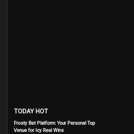
TODAY HOT
Frosty Bet Platform: Your Personal Top
Venue for Icy Real Wins