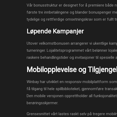
Vår bonusstruktur er designet for å premiiere både n
første tre innbetalingene og blander bonuspenger m
tydelige og rettferdige omsetningskrav som er fullt t
Løpende Kampanjer
Utover velkomstbonusen arrangerer vi ukentlige kam
turneringer. Lojalitetsprogrammet vårt belønner lojal
raskere behandlingstider og invitasjoner til spesielle
Mobilopplevelse og Tilgjenge
Winbay har utviklet en responsiv mobilplattform som
få tilgang til hele spillbiblioteket, gjennomføre tran
Den mobile versjonen opprettholder all funksjonalite
berøringsskjermer.
Grensesnittet vårt lastes raskt selv på tregere mobiln