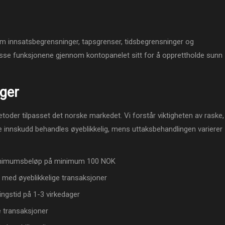
 som innsatsbegrensninger, tapsgrenser, tidsbegrensninger og
disse funksjonene gjennom kontopanelet sitt for å opprettholde sunn
nger
oder tilpasset det norske markedet. Vi forstår viktigheten av raske,
Alle innskudd behandles øyeblikkelig, mens uttaksbehandlingen varierer
inimumsbeløp på minimum 100 NOK
r med øyeblikkelige transaksjoner
ngstid på 1-3 virkedager
 transaksjoner