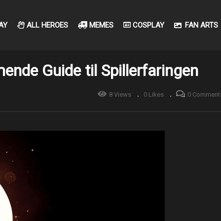
AY
ALL HEROES
MEMES
COSPLAY
FAN ARTS
de Guide til Spillerfaringen
8 Views
0 Likes
0 Comment