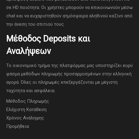
σε HD ποιότητα. Οι χρήστες μπορούν να επικοινωνούν μέσω
chat και να ευχαριστηθούν ατμόσφαιρα αληθινού καζίνο από
την άνεση του σπιτιού τους.
Μέθοδος Deposits και
Αναλήψεων
Το οικονομικό τμήμα της πλατφόρμας μας υποστηρίζει ευρύ
φάσμα μεθόδων πληρωμής προσαρμοσμένων στην ελληνική
αγορά. Όλες οι πληρωμές επεξεργάζονται με μέγιστη
ταχύτητα και ασφάλεια.
Μέθοδος Πληρωμής
Ελάχιστη Κατάθεση
Χρόνος Ανάληψης
Προμήθεια