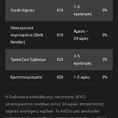
1-3
Credit Κάρτες
€10
0%
εργάσιμες
Ηλεκτρονικά
Άμεση –
πορτοφόλια (Skrill,
€10
0%
24 ώρες
Neteller)
3-5
Τραπεζικό Έμβασμα
€20
0%
εργάσιμες
Κρυπτονομίσματα
€20
1-2 ώρες
0%
Η διαδικασία επαλήθευσης ταυτότητας (KYC)
ολοκληρώνεται συνήθως εντός 24 ωρών, επιτρέποντας
ταχείες αναλήψεις κερδών. Το καζίνο μας ακολουθεί