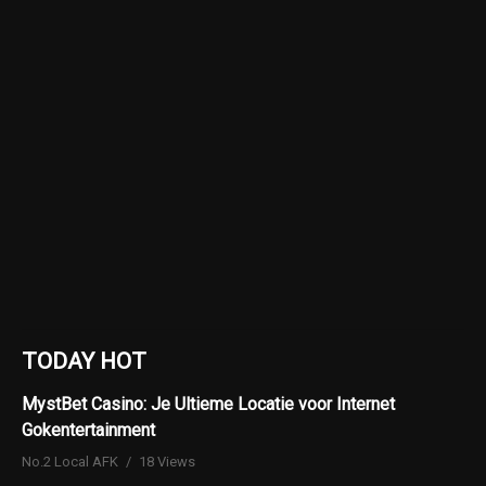
TODAY HOT
MystBet Casino: Je Ultieme Locatie voor Internet
Gokentertainment
No.2 Local AFK
18 Views