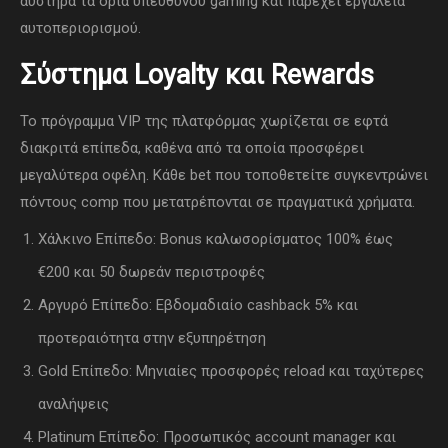
αυστηρά τα όρια υπεύθυνου gaming και παρέχει εργαλεία
αυτοπεριορισμού.
Σύστημα Loyalty και Rewards
Το πρόγραμμα VIP της πλατφόρμας χωρίζεται σε εφτά
διακριτά επίπεδα, καθένα από τα οποία προσφέρει
μεγαλύτερα οφέλη. Κάθε bet που τοποθετείτε συγκεντρώνει
πόντους comp που μετατρέπονται σε πραγματικά χρήματα.
Χάλκινο Επίπεδο: Bonus καλωσορίσματος 100% έως
€200 και 50 δωρεάν περιστροφές
Αργυρό Επίπεδο: Εβδομαδιαίο cashback 5% και
προτεραιότητα στην εξυπηρέτηση
Gold Επίπεδο: Μηνιαίες προσφορές reload και ταχύτερες
αναλήψεις
Platinum Επίπεδο: Προσωπικός account manager και