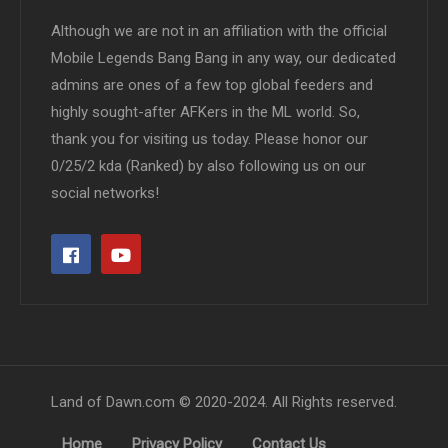
Although we are not in an affiliation with the official
Mobile Legends Bang Bang in any way, our dedicated
admins are ones of a few top global feeders and
highly sought-after AFKers in the ML world. So,
thank you for visiting us today. Please honor our
0/25/2 kda (Ranked) by also following us on our
social networks!
Land of Dawn.com © 2020-2024. All Rights reserved.
Home
Privacy Policy
Contact Us