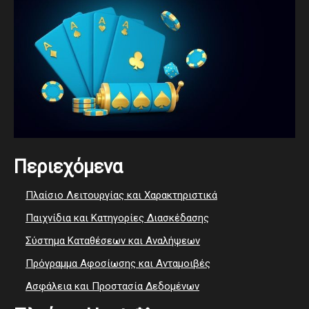
Περιεχόμενα
Πλαίσιο Λειτουργίας και Χαρακτηριστικά
Παιχνίδια και Κατηγορίες Διασκέδασης
Σύστημα Καταθέσεων και Αναλήψεων
Πρόγραμμα Αφοσίωσης και Ανταμοιβές
Ασφάλεια και Προστασία Δεδομένων