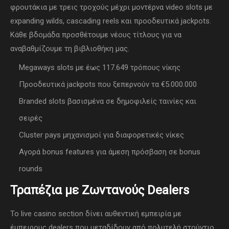
φρουτάκια με τρεις τροχούς μέχρι μοντέρνα video slots με
expanding wilds, cascading reels και προοδευτικά jackpots.
Κάθε βδομάδα προσθέτουμε νέους τίτλους για να
αναβαθμίζουμε τη βιβλιοθήκη μας.
Megaways slots με έως 117.649 τρόπους νίκης
Προοδευτικά jackpots που ξεπερνούν τα €5.000.000
Branded slots βασισμένα σε δημοφιλείς ταινίες και
σειρές
Cluster pays μηχανισμοί για διαφορετικές νίκες
Αγορά bonus features για άμεση πρόσβαση σε bonus
rounds
Τραπέζια με Ζωντανούς Dealers
Το live casino section δίνει αυθεντική εμπειρία με
έμπειρους dealers που μεταδίδουν από πολυτελή στούντιο