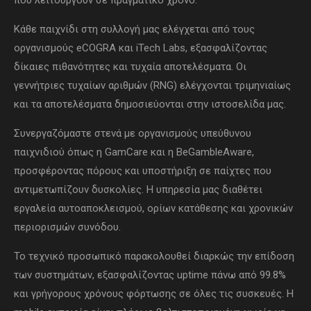
που λειτουργούν σε πραγματικό χρόνο.
Κάθε παιχνίδι στη συλλογή μας ελέγχεται από τους
οργανισμούς eCOGRA και iTech Labs, εξασφαλίζοντας
δίκαιες πιθανότητες και τυχαία αποτελέσματα. Οι
γεννήτριες τυχαίων αριθμών (RNG) ελέγχονται τριμηνιαίως
και τα αποτελέσματα δημοσιεύονται στην ιστοσελίδα μας.
Συνεργαζόμαστε στενά με οργανισμούς υπεύθυνου
παιχνιδιού όπως η GamCare και η BeGambleAware,
προσφέροντας πόρους και υποστήριξη σε παίχτες που
αντιμετωπίζουν δυσκολίες. Η υπηρεσία μας διαθέτει
εργαλεία αυτοαποκλεισμού, ορίων κατάθεσης και χρονικών
περιορισμών συνόδου.
Το τεχνικό προσωπικό παρακολουθεί διαρκώς την επίδοση
των συστημάτων, εξασφαλίζοντας uptime πάνω από 99.8%
και γρήγορους χρόνους φόρτωσης σε όλες τις συσκευές. Η