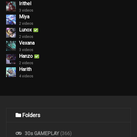
Irithel
3 videos
Miya
2 videos
Lunox
2 videos
Vexana
3 videos
Hanzo
2 videos
Harith
4 videos
Folders
30s GAMEPLAY
(366)