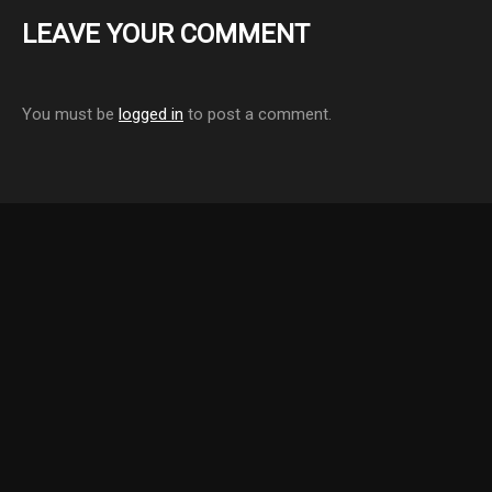
LEAVE YOUR COMMENT
You must be
logged in
to post a comment.