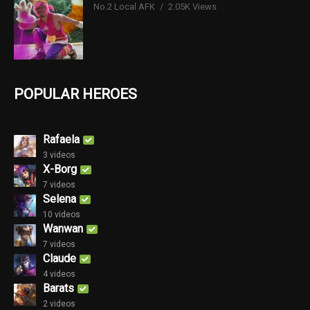
No.2 Local AFK
2.05K Views
POPULAR HEROES
Rafaela
3 videos
X-Borg
7 videos
Selena
10 videos
Wanwan
7 videos
Claude
4 videos
Barats
2 videos