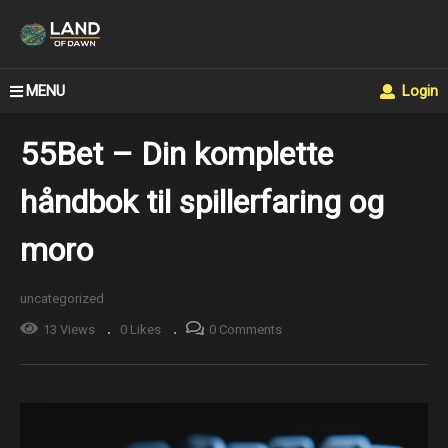
MENU
Login
55Bet – Din komplette
håndbok til spillerfaring og
moro
uncategorized
13 Views
0 Likes
0 Comments