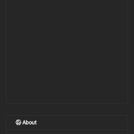
About