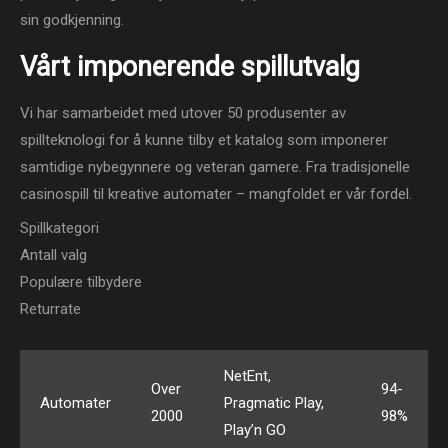
sin godkjenning.
Vårt imponerende spillutvalg
Vi har samarbeidet med utover 50 produsenter av
spillteknologi for å kunne tilby et katalog som imponerer
samtidige nybegynnere og veteran gamere. Fra tradisjonelle
casinospill til kreative automater – mangfoldet er vår fordel.
Spillkategori
Antall valg
Populære tilbydere
Returrate
NetEnt,
Over
94-
Automater
Pragmatic Play,
2000
98%
Play’n GO