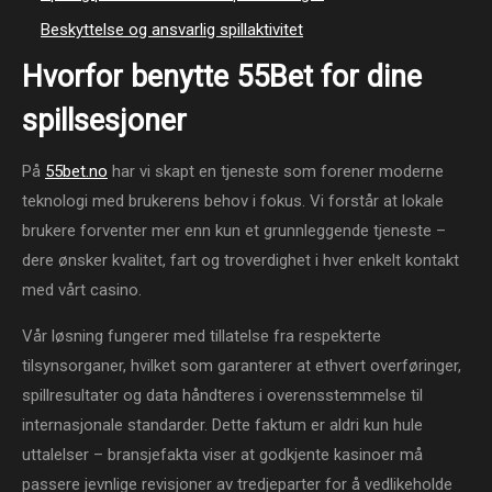
Beskyttelse og ansvarlig spillaktivitet
Hvorfor benytte 55Bet for dine
spillsesjoner
På
55bet.no
har vi skapt en tjeneste som forener moderne
teknologi med brukerens behov i fokus. Vi forstår at lokale
brukere forventer mer enn kun et grunnleggende tjeneste –
dere ønsker kvalitet, fart og troverdighet i hver enkelt kontakt
med vårt casino.
Vår løsning fungerer med tillatelse fra respekterte
tilsynsorganer, hvilket som garanterer at ethvert overføringer,
spillresultater og data håndteres i overensstemmelse til
internasjonale standarder. Dette faktum er aldri kun hule
uttalelser – bransjefakta viser at godkjente kasinoer må
passere jevnlige revisjoner av tredjeparter for å vedlikeholde