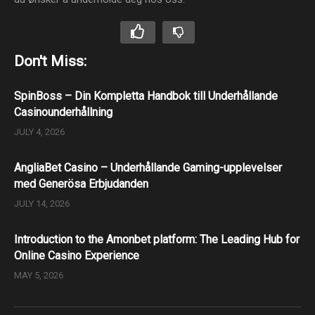
Don't Miss:
SpinBoss – Din Kompletta Handbok till Underhållande
Casinounderhållning
JULY 4, 2026
AngliaBet Casino – Underhållande Gaming-upplevelser
med Generösa Erbjudanden
JULY 14, 2026
Introduction to the Amonbet platform: The Leading Hub for
Online Casino Experience
MAY 5, 2026