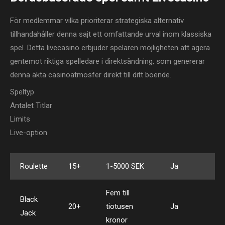
För medlemmar vilka prioriterar strategiska alternativ
tillhandahåller denna sajt ett omfattande urval inom klassiska
spel. Detta livecasino erbjuder spelaren möjligheten att agera
gentemot riktiga spelledare i direktsändning, som genererar
denna äkta casinoatmosfer direkt till ditt boende.
Speltyp
Antalet Titlar
Limits
Live-option
Roulette
15+
1-5000 SEK
Ja
Fem till
Black
20+
tiotusen
Ja
Jack
kronor