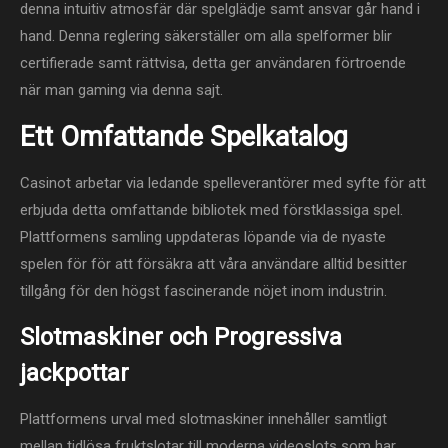
denna intuitiv atmosfär där spelglädje samt ansvar går hand i
hand. Denna reglering säkerställer om alla spelformer blir
certifierade samt rättvisa, detta ger användaren förtroende
när man gaming via denna sajt.
Ett Omfattande Spelkatalog
Casinot arbetar via ledande spelleverantörer med syfte för att
erbjuda detta omfattande bibliotek med förstklassiga spel.
Plattformens samling uppdateras löpande via de nyaste
spelen för för att försäkra att våra användare alltid besitter
tillgång för den högst fascinerande nöjet inom industrin.
Slotmaskiner och Progressiva
jackpottar
Plattformens urval med slotmaskiner innehåller samtligt
mellan tidlösa fruktslotar till moderna videoslots som har