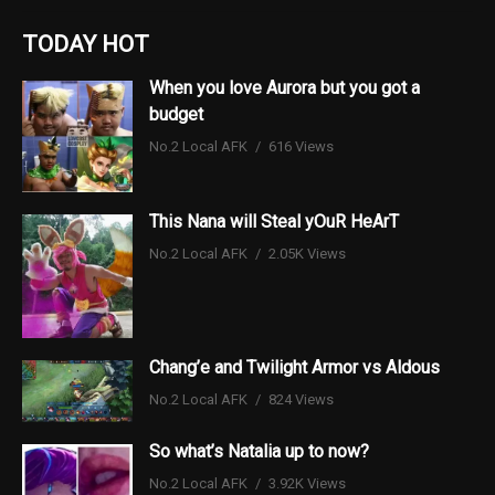
TODAY HOT
When you love Aurora but you got a
budget
No.2 Local AFK
616 Views
This Nana will Steal yOuR HeArT
No.2 Local AFK
2.05K Views
Chang’e and Twilight Armor vs Aldous
No.2 Local AFK
824 Views
So what’s Natalia up to now?
No.2 Local AFK
3.92K Views