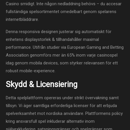
Casino smidigt. Inte någon nedladdning behövs – du accesar
fullständiga spelsortimentet omedelbart genom spelarens
internetbläddrare.
Denna responsiva designen justerar sig automatiskt för
enhetens displaystorlek & tillhandahåller maximal
performance. Utifrån studier via European Gaming and Betting
Association genomförs mer än 65% inom varje casinospel
idag genom mobila devices, som styrker relevansen för ett
robust mobile-experience.
Skydd & Licensiering
Detta spelplattform opereras under strikt övervakning samt
tillsyn. Vi äger samtliga erforderliga licenser för att erbjuda
spelverksamhet mot nordiska användare. Plattformens policy
kring ansvarsfull spel inkluderar alternativ inom
självexkludering, satsningsgränser och spelgränser som