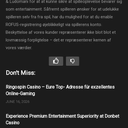
& Ludomani for at at kunne sikre at spilleoplevelse bevarer sig
som entertainment. Såfremt spilleren ønsker for at udelukke
spilleren selv fra fra spil, har du mulighed for at du enable
ROFUS-registrering øjeblikkeligt via spillerens konto.
Beskyttelse af vores kunder repræsenterer ikke blot blot et
lovmæssig forpligtelse – det er repræsenterer kernen af
vores værdier.
Don't Miss:
Ringospin Casino – Eure Top- Adresse für exzellentes
Online-Gaming
JUNE 16, 2026
Experience Premium Entertainment Superiority at Donbet
Casino