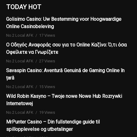
TODAY HOT
Golisimo Casino: Uw Bestemming voor Hoogwaardige
Online Casinobeleving
No.2 Local AFK
17 Views
Ο Οδηγός Αναφοράς σου για το Online Καζίνο: Ό,τι όσα
Οφείλετε να Γνωρίζετε
No.2 Local AFK
27 Views
Savaspin Casino: Aventură Genuină de Gaming Online în
țară
No.2 Local AFK
15 Views
Wild Robin Kasyno – Twoje nowe Nowe Hub Rozrywki
Internetowej
No.2 Local AFK
19 Views
MrPunter Casino – Din fullstendige guide til
spillopplevelse og utbetalinger