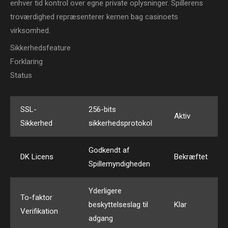
enhver tid kontrol over egne private oplysninger. Spillerens
troværdighed repræsenterer kernen bag casinoets
virksomhed.
Sikkerhedsfeature
Forklaring
Status
SSL-
256-bits
Aktiv
Sikkerhed
sikkerhedsprotokol
Godkendt af
DK Licens
Bekræftet
Spillemyndigheden
Yderligere
To-faktor
beskyttelseslag til
Klar
Verifikation
adgang