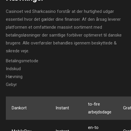
Casinoet ved Sharkcasino forstår at der hurtighed udgør
essentiel hvor det gælder dine finanser. Af den årsag leverer
platformen et omfattende massivt sortiment med
betalingsløsninger der samtlige forbliver optimeret til danske
brugere. Alle overførsler behandles igennem beskyttede &
sikrede veje.
Betalingsmetode
Indskud
Hævning
Gebyr
to-fire
Dankort
Instant
Grat
arbejdsdage
en-to