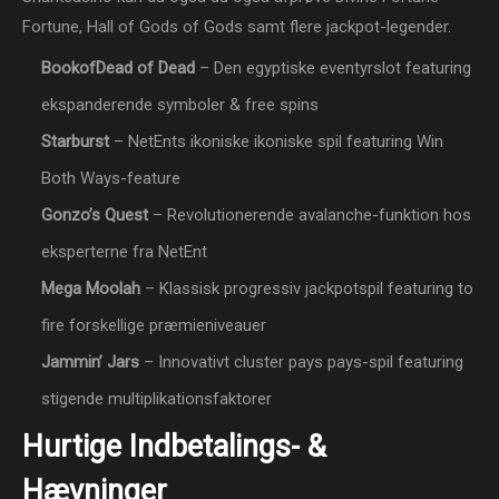
Fortune, Hall of Gods of Gods samt flere jackpot-legender.
BookofDead of Dead
– Den egyptiske eventyrslot featuring
ekspanderende symboler & free spins
Starburst
– NetEnts ikoniske ikoniske spil featuring Win
Both Ways-feature
Gonzo’s Quest
– Revolutionerende avalanche-funktion hos
eksperterne fra NetEnt
Mega Moolah
– Klassisk progressiv jackpotspil featuring to
fire forskellige præmieniveauer
Jammin’ Jars
– Innovativt cluster pays pays-spil featuring
stigende multiplikationsfaktorer
Hurtige Indbetalings- &
Hævninger