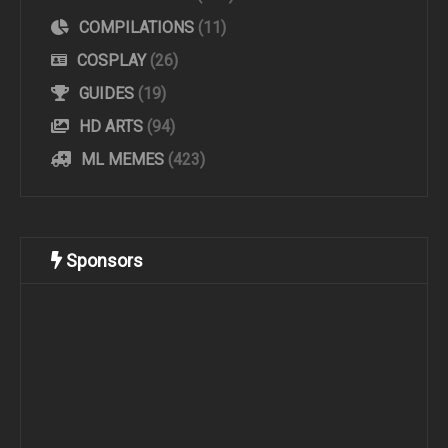
COMPILATIONS
(11)
COSPLAY
(26)
GUIDES
(19)
HD ARTS
(94)
ML MEMES
(423)
Sponsors