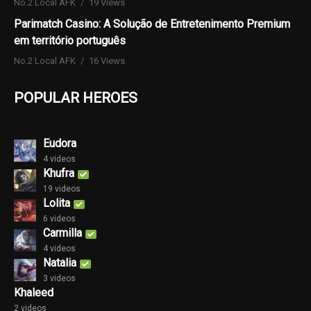
No.2 Local AFK
19 Views
Parimatch Casino: A Solução de Entretenimento Premium
em território português
No.2 Local AFK
16 Views
POPULAR HEROES
Eudora
4 videos
Khufra
19 videos
Lolita
6 videos
Carmilla
4 videos
Natalia
3 videos
Khaleed
2 videos