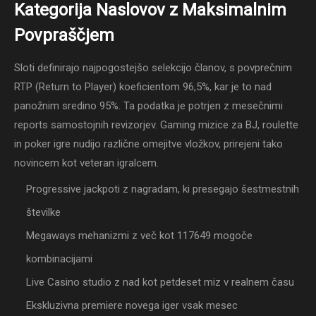
Kategorija Naslovov z Maksimalnim
Povpraščjem
Sloti definirajo najpogostejšo selekcijo članov, s povprečnim
RTP (Return to Player) koeficientom 96,5%, kar je to nad
panožnim sredino 95%. Ta podatka je potrjen z mesečnimi
reports samostojnih revizorjev. Gaming mizice za BJ, roulette
in poker igre nudijo različne omejitve vložkov, prirejeni tako
novincem kot veteran igralcem.
Progressive jackpoti z nagradam, ki presegajo šestmestnih
številke
Megaways mehanizmi z več kot 117649 mogoče
kombinacijami
Live Casino studio z nad kot petdeset miz v realnem času
Ekskluzivna premiere novega iger vsak mesec