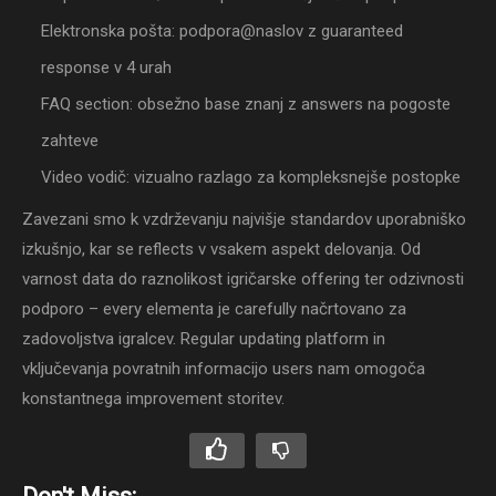
Elektronska pošta: podpora@naslov z guaranteed
response v 4 urah
FAQ section: obsežno base znanj z answers na pogoste
zahteve
Video vodič: vizualno razlago za kompleksnejše postopke
Zavezani smo k vzdrževanju najvišje standardov uporabniško
izkušnjo, kar se reflects v vsakem aspekt delovanja. Od
varnost data do raznolikost igričarske offering ter odzivnosti
podporo – every elementa je carefully načrtovano za
zadovoljstva igralcev. Regular updating platform in
vključevanja povratnih informacijo users nam omogoča
konstantnega improvement storitev.