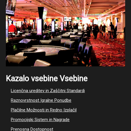
Kazalo vsebine Vsebine
Licenčna ureditev in Zaščitni Standardi
Raznovrstnost Igralne Ponudbe
Plačilne Možnosti in Redno Izplačil
Promocijski Sistem in Nagrade
Prenosna Dostopnost