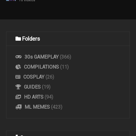
Folders
30s GAMEPLAY
(366)
COMPILATIONS
(11)
COSPLAY
(26)
GUIDES
(19)
HD ARTS
(94)
ML MEMES
(423)