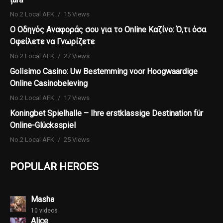
No.2 Local AFK
15 Views
Ο Οδηγός Αναφοράς σου για το Online Καζίνο: Ό,τι όσα
Οφείλετε να Γνωρίζετε
No.2 Local AFK
27 Views
Golisimo Casino: Uw Bestemming voor Hoogwaardige
Online Casinobeleving
No.2 Local AFK
17 Views
Koningbet Spielhalle – Ihre erstklassige Destination für
Online-Glücksspiel
No.2 Local AFK
25 Views
POPULAR HEROES
Masha
10 videos
Alice