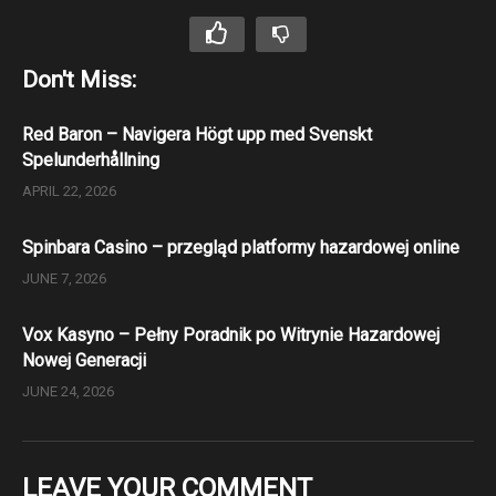
Don't Miss:
Red Baron – Navigera Högt upp med Svenskt
Spelunderhållning
APRIL 22, 2026
Spinbara Casino – przegląd platformy hazardowej online
JUNE 7, 2026
Vox Kasyno – Pełny Poradnik po Witrynie Hazardowej
Nowej Generacji
JUNE 24, 2026
LEAVE YOUR COMMENT