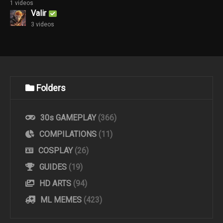
1 videos
Valir
3 videos
Folders
30s GAMEPLAY
(366)
COMPILATIONS
(11)
COSPLAY
(26)
GUIDES
(19)
HD ARTS
(94)
ML MEMES
(423)