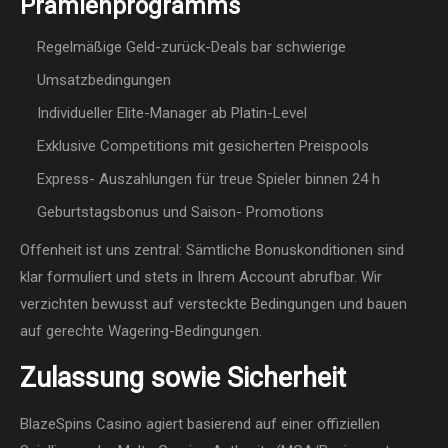
Prämienprogramms
Regelmäßige Geld-zurück-Deals bar schwierige
Umsatzbedingungen
Individueller Elite-Manager ab Platin-Level
Exklusive Competitions mit gesicherten Preispools
Express- Auszahlungen für treue Spieler binnen 24 h
Geburtstagsbonus und Saison- Promotions
Offenheit ist uns zentral: Sämtliche Bonuskonditionen sind
klar formuliert und stets in Ihrem Account abrufbar. Wir
verzichten bewusst auf versteckte Bedingungen und bauen
auf gerechte Wagering-Bedingungen.
Zulassung sowie Sicherheit
BlazeSpins Casino agiert basierend auf einer offiziellen