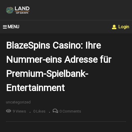
MENU
Login
BlazeSpins Casino: Ihre
Nummer-eins Adresse für
Premium-Spielbank-
Entertainment
uncategorized
9 Views
0 Likes
0 Comments