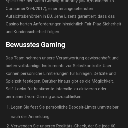
Spiellizenz der Malta Gaming Authority (MGA/Business-to-
Consumer/394/2017), einer an angesehensten
Aufsichtsbehörden in EU. Jene Lizenz garantiert, dass das
Casino harten Anforderungen hinsichtlich Fair-Play, Sicherheit
und Kundensicherheit folgen.
Bewusstes Gaming
Das Team nehmen unsere Verantwortung gewissenhaft und
bieten vollständige Instrumente zur Selbstkontrolle. User
können persönliche Limitierungen für Einlagen, Defizite und
Spielzeit festlegen. Darüber hinaus gibt es die Möglichkeit,
Self-Locks für bestimmte Intervalle zu aktivieren oder
permanent vom Gaming auszuschließen.
Legen Sie fest Sie persönliche Deposit-Limits unmittelbar
nach der Anmeldung
Verwenden Sie unseren Realitäts-Check, der Sie jede 60