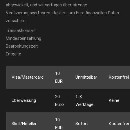
abgewickelt, und wir verfügen über strenge
Verifizierungsverfahren etabliert, um Eure finanziellen Daten
zu sichern.
Transaktionsart
Mindesteinzahlung
Bearbeitungszeit
Entgelte
10
Visa/Mastercard
Unmittelbar
Kostenfrei
EUR
20
1-3
Überweisung
Keine
Euro
Werktage
10
Skrill/Neteller
Sofort
Kostenfrei
EUR