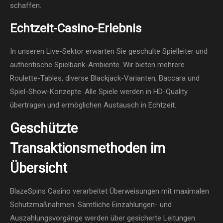
schaffen.
Echtzeit-Casino-Erlebnis
In unseren Live-Sektor erwarten Sie geschulte Spielleiter und
authentische Spielbank-Ambiente. Wir bieten mehrere
Roulette-Tables, diverse Blackjack-Varianten, Baccara und
Spiel-Show-Konzepte. Alle Spiele werden in HD-Quality
übertragen und ermöglichen Austausch in Echtzeit.
Geschützte
Transaktionsmethoden im
Übersicht
BlazeSpins Casino verarbeitet Überweisungen mit maximalen
Schutzmaßnahmen. Sämtliche Einzahlungen- und
Auszahlungsvorgänge werden über gesicherte Leitungen