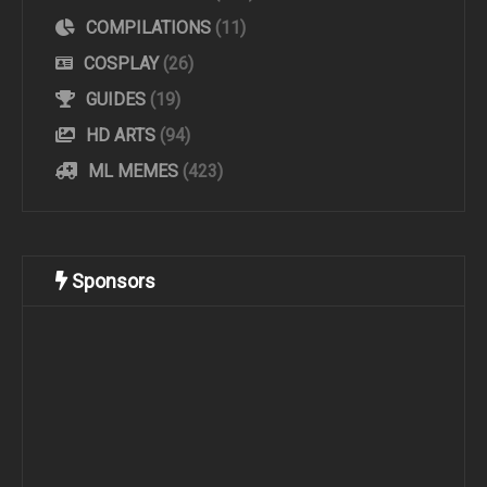
COMPILATIONS
(11)
COSPLAY
(26)
GUIDES
(19)
HD ARTS
(94)
ML MEMES
(423)
Sponsors