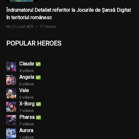
Îndrumatorul Detaliat referitor la Jocurile de Șansă Digital
în teritoriul românesc
No.2 Local AFK
17 Views
POPULAR HEROES
Claude
4 videos
Angela
6 videos
Vale
3 videos
X-Borg
7 videos
Pharsa
7 videos
Aurora
1 videos