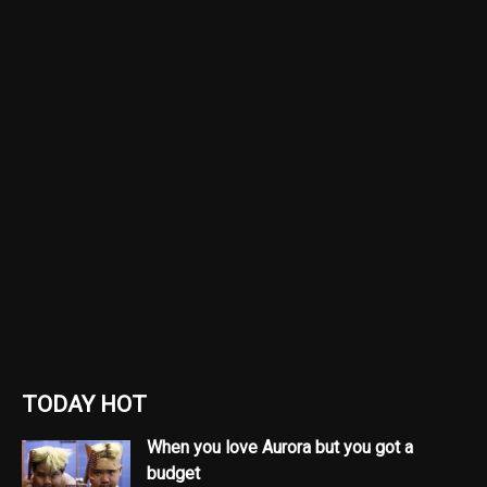
TODAY HOT
When you love Aurora but you got a
budget