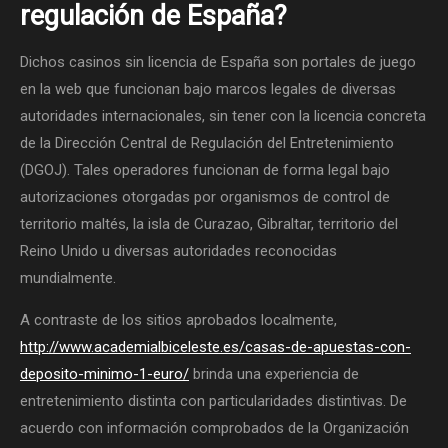
regulación de España?
Dichos casinos sin licencia de España son portales de juego
en la web que funcionan bajo marcos legales de diversas
autoridades internacionales, sin tener con la licencia concreta
de la Dirección Central de Regulación del Entretenimiento
(DGOJ). Tales operadores funcionan de forma legal bajo
autorizaciones otorgadas por organismos de control de
territorio maltés, la isla de Curazao, Gibraltar, territorio del
Reino Unido u diversas autoridades reconocidas
mundialmente.
A contraste de los sitios aprobados localmente,
http://www.academialbiceleste.es/casas-de-apuestas-con-
deposito-minimo-1-euro/
brinda una experiencia de
entretenimiento distinta con particularidades distintivas. De
acuerdo con información comprobados de la Organización