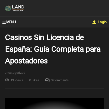
MENU
Login
Casinos Sin Licencia de
España: Guía Completa para
Apostadores
uncategorized
13 Views
0 Likes
0 Comments