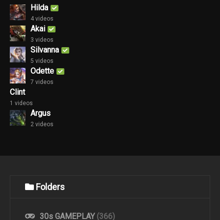
Hilda
4 videos
Akai
3 videos
Silvanna
5 videos
Odette
7 videos
Clint
1 videos
Argus
2 videos
Folders
30s GAMEPLAY
(366)