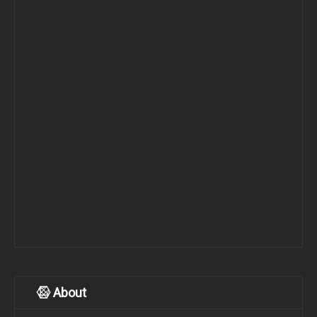
About