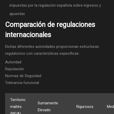
impuestas por la regulación española sobre ingresos y
apuestas
Comparación de regulaciones
internacionales
Dichas diferentes autoridades proporcionan estructuras
regulatorios con características específicas:
Autoridad
Reputación
Normas de Seguridad
Tolerancia funcional
Territorio
Sumamente
maltés
Rigurosos
Med
Elevado
(MGA)