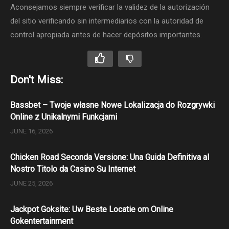
Aconsejamos siempre verificar la validez de la autorización
del sitio verificando sin intermediarios con la autoridad de
control apropiada antes de hacer depósitos importantes.
Don't Miss:
Bassbet – Twoje własne Nowe Lokalizacja do Rozgrywki
Online z Unikalnymi Funkcjami
JUNE 16, 2026
Chicken Road Seconda Versione: Una Guida Definitiva al
Nostro Titolo da Casino Su Internet
JUNE 25, 2026
Jackpot Goksite: Uw Beste Locatie om Online
Gokentertainment