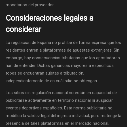
monetarios del proveedor.
Consideraciones legales a
considerar
La regulación de España no prohíbe de forma expresa que los
residentes entren a plataformas de apuestas extranjeras. Sin
embargo, hay consecuencias tributarias que los apostadores
han de entender. Dichas ganancias mayores a específicos
topes se encuentran sujetas a tributación,
independientemente de en cuál sitio se obtengan.
Los sitios sin regulación nacional no están en capacidad de
publicitarse activamente en territorio nacional ni auspiciar
eventos deportivos españoles. Esta norma publicitaria no
modifica la validez legal del ingreso individual, pero restringe la
presencia de tales plataformas en el mercado nacional.