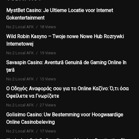
MystBet Casino: Je Ultieme Locatie voor Internet
Gokentertainment
No.2 Local AFK
18 Views
Wild Robin Kasyno – Twoje nowe Nowe Hub Rozrywki
Internetowej
No.2 Local AFK
19 Views
Savaspin Casino: Aventură Genuină de Gaming Online în
țară
No.2 Local AFK
15 Views
Ο Οδηγός Αναφοράς σου για το Online Καζίνο: Ό,τι όσα
Οφείλετε να Γνωρίζετε
No.2 Local AFK
27 Views
Golisimo Casino: Uw Bestemming voor Hoogwaardige
Online Casinobeleving
No.2 Local AFK
17 Views