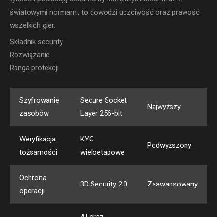
światowymi normami, to dowodzi uczciwość oraz prawość
wszelkich gier.
Składnik security
Rozwiązanie
Ranga protekcji
Szyfrowanie
Secure Socket
Najwyższy
zasobów
Layer 256-bit
Weryfikacja
KYC
Podwyższony
tożsamości
wieloetapowe
Ochrona
3D Security 2.0
Zaawansowany
operacji
AI oraz