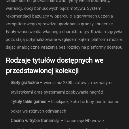
Moduł search pozwala filtrować tytuły wedle dostawcy,
wariancji, opcji bonusowych bądź motywu. System
rekomendacji bazujący w oparciu o algorytmach uczenia
komputerowego sprawdza upodobania graczy i sugeruje
tytuły właściwe dla własnego charakteru gry. Każda rozgrywki
pozostają optymalizowane względem kątem platform mobile,
dając analogiczne wrażenia bez różnicy na platformy dostępu.
Rodzaje tytułów dostępnych we
przedstawionej kolekcji
Sloty graficzne
– więcej niż 2800 slotów z rozmaitymi
stylistykami oraz systemami zdobywania nagród
Tytuły table games
– blackjack, koło fortuny, punto banco i
poker we różnych odmianach
Casino w trybie transmisji
– transmisje HD wraz z