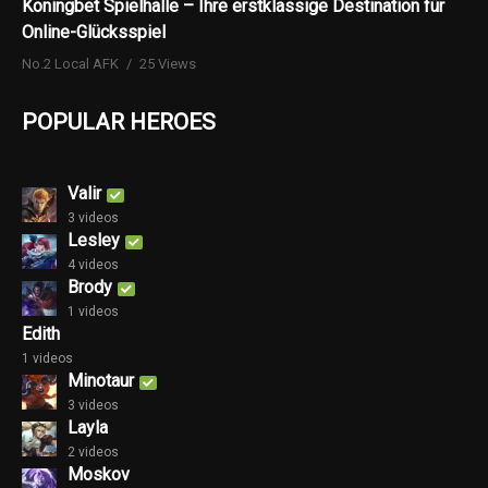
Koningbet Spielhalle – Ihre erstklassige Destination für
Online-Glücksspiel
No.2 Local AFK
25 Views
POPULAR HEROES
Valir
3 videos
Lesley
4 videos
Brody
1 videos
Edith
1 videos
Minotaur
3 videos
Layla
2 videos
Moskov