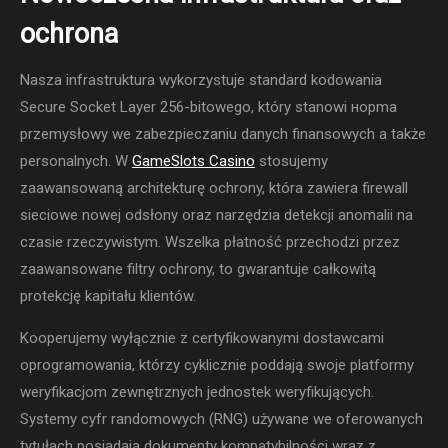
ochrona
Nasza infrastruktura wykorzystuje standard kodowania
Secure Socket Layer 256-bitowego, który stanowi норma
przemysłowy we zabezpieczaniu danych finansowych a także
personalnych. W
GameSlots Casino
stosujemy
zaawansowaną architekturę ochrony, która zawiera firewall
sieciowe nowej odsłony oraz narzędzia detekcji anomalii na
czasie rzeczywistym. Wszelka płatność przechodzi przez
zaawansowane filtry ochrony, to gwarantuje całkowitą
protekcję kapitału klientów.
Kooperujemy wyłącznie z certyfikowanymi dostawcami
oprogramowania, którzy cyklicznie poddają swoje platformy
weryfikacjom zewnętrznych jednostek weryfikujących.
Systemy cyfr randomowych (RNG) używane we oferowanych
tytułach posiadają dokumenty kompatybilności wraz z