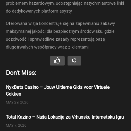
problemem hazardowym, udostępniając natychmiastowe linki
do dedykowanych platform asysty.
Oferowana wizja koncentruje się na zapewnianiu zabawy
maksymalnej jakości dla bezpiecznym środowisku, gdzie
uczciwość i sprawiedliwe zasady reprezentują bazę
długotrwałych współpracy wraz z klientami.
Don't Miss:
NyxBets Casino – Jouw Ultieme Gids voor Virtuele
Gokken
MAY 29, 2026
Total Kazino – Naša Lokacija za Vrhunsku Internetsku Igru
MAY 7, 2026