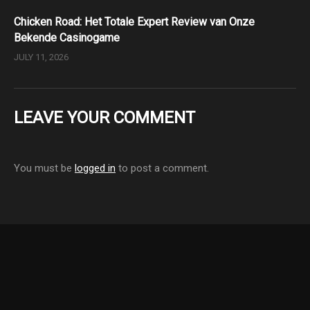
Chicken Road: Het Totale Expert Review van Onze
Bekende Casinogame
JULY 11, 2026
LEAVE YOUR COMMENT
You must be
logged in
to post a comment.