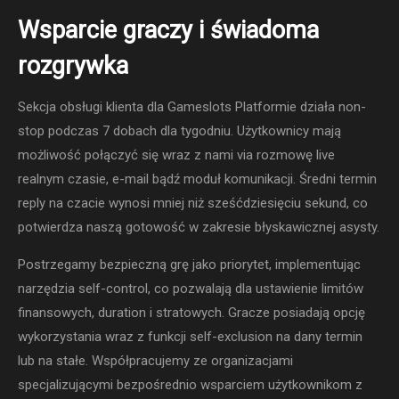
Wsparcie graczy i świadoma
rozgrywka
Sekcja obsługi klienta dla Gameslots Platformie działa non-
stop podczas 7 dobach dla tygodniu. Użytkownicy mają
możliwość połączyć się wraz z nami via rozmowę live
realnym czasie, e-mail bądź moduł komunikacji. Średni termin
reply na czacie wynosi mniej niż sześćdziesięciu sekund, co
potwierdza naszą gotowość w zakresie błyskawicznej asysty.
Postrzegamy bezpieczną grę jako priorytet, implementując
narzędzia self-control, co pozwalają dla ustawienie limitów
finansowych, duration i stratowych. Gracze posiadają opcję
wykorzystania wraz z funkcji self-exclusion na dany termin
lub na stałe. Współpracujemy ze organizacjami
specjalizującymi bezpośrednio wsparciem użytkownikom z