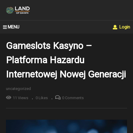
MENU
Login
Gameslots Kasyno –
Platforma Hazardu
Internetowej Nowej Generacji
uncategorized
11 Views
0 Likes
0 Comments