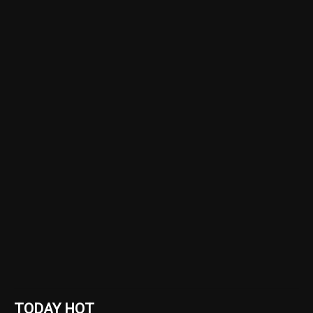
TODAY HOT