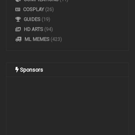
COSPLAY
(26)
GUIDES
(19)
HD ARTS
(94)
ML MEMES
(423)
Sponsors