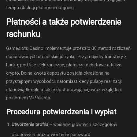
tempa obsługi płatności outgoing.
Płatności a także potwierdzenie
rachunku
Gameslots Casino implementuje przeszło 30 metod rozliczeń
dopasowanych do polskiego rynku. Przyjmujemy transfery z
banku, portfele elektroniczne, płatnicze debetowe a także
crypto. Dolna kwota depozytu została określona na
przystępnym wysokości, natomiast kiedy pułapy realizacji
stanowią flexible a także dostosowują się wraz względem
poziomem VIP klienta.
Procedura potwierdzenia i wypłat
Utworzenie profilu
– wpisanie głównych szczegółów
osobowych oraz utworzenie password