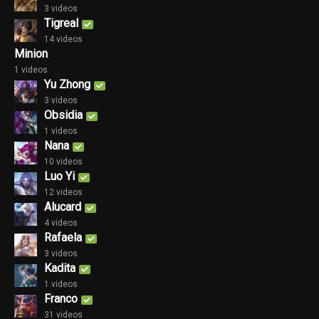
3 videos
Tigreal
14 videos
Minion
1 videos
Yu Zhong
3 videos
Obsidia
1 videos
Nana
10 videos
Luo Yi
12 videos
Alucard
4 videos
Rafaela
3 videos
Kadita
1 videos
Franco
31 videos