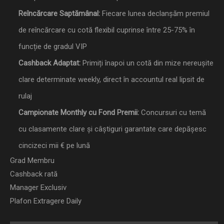
Reîncărcare Saptămânal:
Fiecare lunea declanșăm premiul
de reîncărcare cu cotă flexibil cuprinse între 25-75% în
funcție de gradul VIP
Cashback Adaptat:
Primiți înapoi un cotă din mize nereușite
clare determinate weekly, direct în accountul real lipsit de
rulaj
Campionate Monthly cu Fond Premii:
Concursuri cu temă
cu clasamente clare și câștiguri garantate care depășesc
cincizeci mii € pe lună
Grad Membru
Cashback rată
Manager Exclusiv
Plafon Extragere Daily