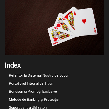
Index
Referitor la Sistemul Nostru de Jocuri
Portofoliul Integral de Titluri
Bonusuri și Promoții Exclusive
Metode de Banking și Protecție
Suport pentru Utilizatori