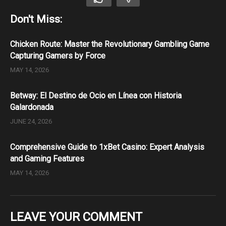
Don't Miss:
Chicken Route: Master the Revolutionary Gambling Game
Capturing Gamers by Force
MAY 14, 2026
Betway: El Destino de Ocio en Línea con Historia
Galardonada
JUNE 24, 2026
Comprehensive Guide to 1xBet Casino: Expert Analysis
and Gaming Features
MAY 14, 2026
LEAVE YOUR COMMENT