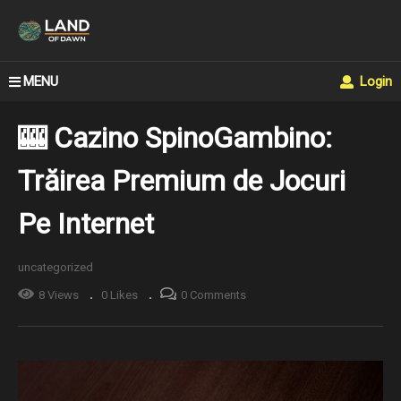
MENU
Login
🎰 Cazino SpinoGambino:
Trăirea Premium de Jocuri
Pe Internet
uncategorized
8 Views
0 Likes
0 Comments