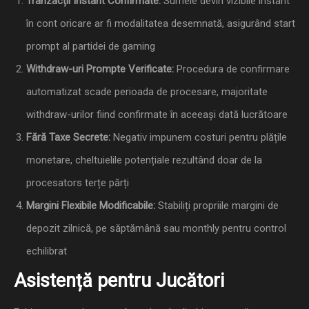
Tranzacții Instant Confirmate:
Sumele devin vizibile instant
în cont oricare ar fi modalitatea desemnată, asigurând start
prompt al partidei de gaming
Withdraw-uri Prompte Verificate:
Procedura de confirmare
automatizat scade perioada de procesare, majoritate
withdraw-urilor fiind confirmate în aceeași dată lucrătoare
Fără Taxe Secrete:
Negativ impunem costuri pentru plățile
monetare, cheltuielile potențiale rezultând doar de la
procesators terțe părți
Margini Flexibile Modificabile:
Stabiliți propriile margini de
depozit zilnică, pe săptămână sau monthly pentru control
echilibrat
Asistență pentru Jucători