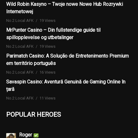
Wild Robin Kasyno – Twoje nowe Nowe Hub Rozrywki
Internetowej
No.2 Local AFK
19 Views
MrPunter Casino – Din fullstendige guide til
spillopplevelse og utbetalinger
No.2 Local AFK
19 Views
Parimatch Casino: A Solução de Entretenimento Premium
em território português
No.2 Local AFK
16 Views
Savaspin Casino: Aventură Genuină de Gaming Online în
țară
No.2 Local AFK
11 Views
POPULAR HEROES
Roger