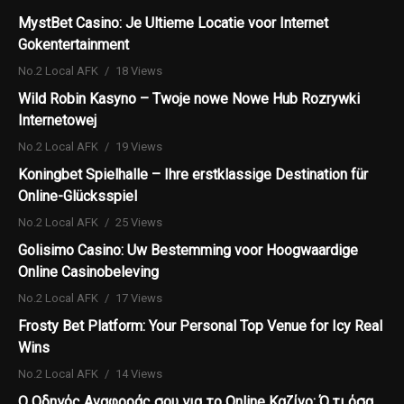
MystBet Casino: Je Ultieme Locatie voor Internet
Gokentertainment
No.2 Local AFK
18 Views
Wild Robin Kasyno – Twoje nowe Nowe Hub Rozrywki
Internetowej
No.2 Local AFK
19 Views
Koningbet Spielhalle – Ihre erstklassige Destination für
Online-Glücksspiel
No.2 Local AFK
25 Views
Golisimo Casino: Uw Bestemming voor Hoogwaardige
Online Casinobeleving
No.2 Local AFK
17 Views
Frosty Bet Platform: Your Personal Top Venue for Icy Real
Wins
No.2 Local AFK
14 Views
Ο Οδηγός Αναφοράς σου για το Online Καζίνο: Ό,τι όσα