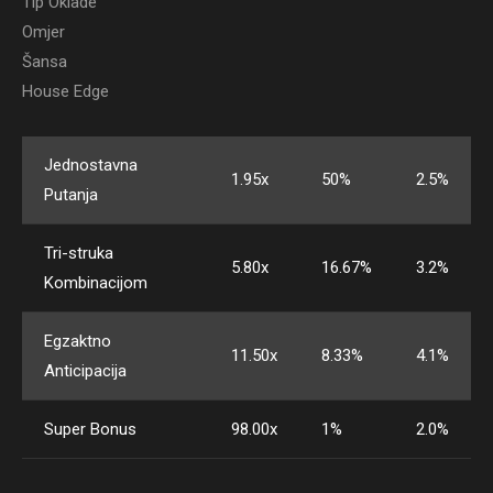
Tip Oklade
Omjer
Šansa
House Edge
Jednostavna
1.95x
50%
2.5%
Putanja
Tri-struka
5.80x
16.67%
3.2%
Kombinacijom
Egzaktno
11.50x
8.33%
4.1%
Anticipacija
Super Bonus
98.00x
1%
2.0%