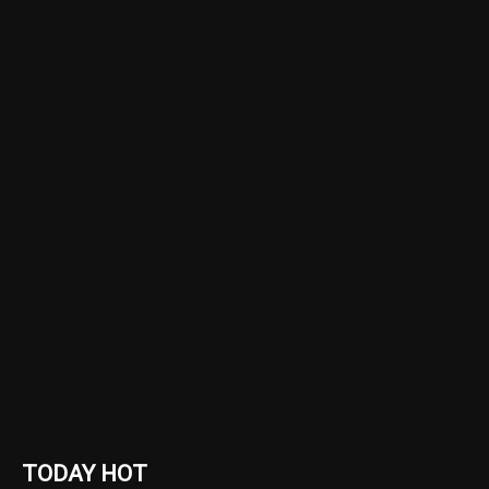
TODAY HOT