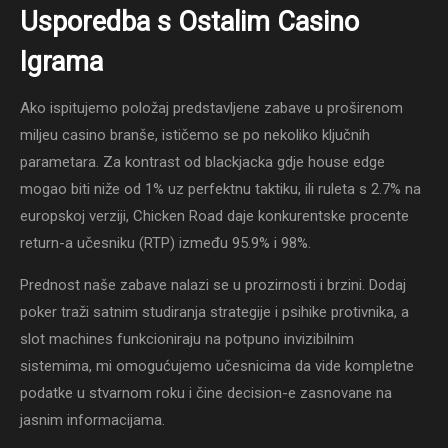
Usporedba s Ostalim Casino
Igrama
Ako ispitujemo položaj predstavljene zabave u proširenom
miljeu casino branše, ističemo se po nekoliko ključnih
parametara. Za kontrast od blackjacka gdje house edge
mogao biti niže od 1% uz perfektnu taktiku, ili ruleta s 2.7% na
europskoj verziji, Chicken Road daje konkurentske procente
return-a učesniku (RTP) između 95.9% i 98%.
Prednost naše zabave nalazi se u prozirnosti i brzini. Dodaj
poker traži satnim studiranja strategije i psihike protivnika, a
slot machines funkcioniraju na potpuno invizibilnim
sistemima, mi omogućujemo učesnicima da vide kompletne
podatke u stvarnom roku i čine decision-e zasnovane na
jasnim informacijama.