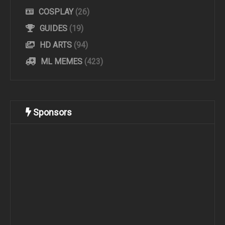
COSPLAY
(26)
GUIDES
(19)
HD ARTS
(94)
ML MEMES
(423)
Sponsors