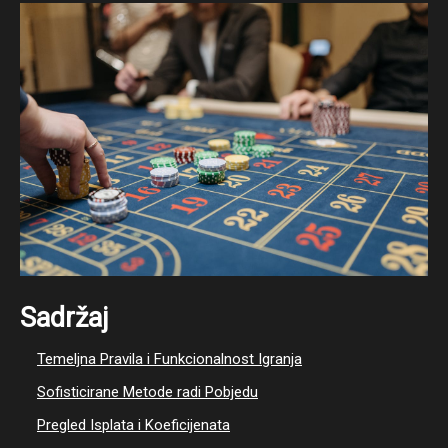
Sadržaj
Temeljna Pravila i Funkcionalnost Igranja
Sofisticirane Metode radi Pobjedu
Pregled Isplata i Koeficijenata