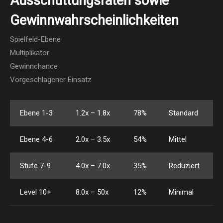
Ausschüttungsraten sowie
Gewinnwahrscheinlichkeiten
Spielfeld-Ebene
Multiplikator
Gewinnchance
Vorgeschlagener Einsatz
Ebene 1-3
1.2x – 1.8x
78%
Standard
Ebene 4-6
2.0x – 3.5x
54%
Mittel
Stufe 7-9
4.0x – 7.0x
35%
Reduziert
Level 10+
8.0x – 50x
12%
Minimal