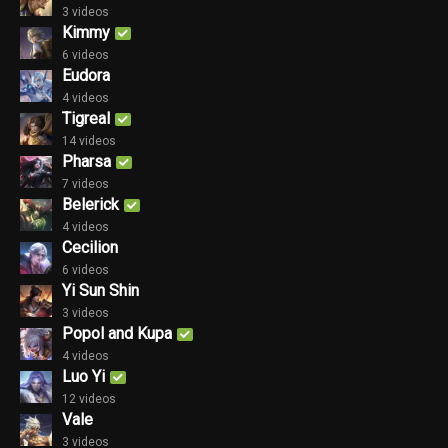
3 videos
Kimmy
6 videos
Eudora
4 videos
Tigreal
14 videos
Pharsa
7 videos
Belerick
4 videos
Cecilion
6 videos
Yi Sun Shin
3 videos
Popol and Kupa
4 videos
Luo Yi
12 videos
Vale
3 videos