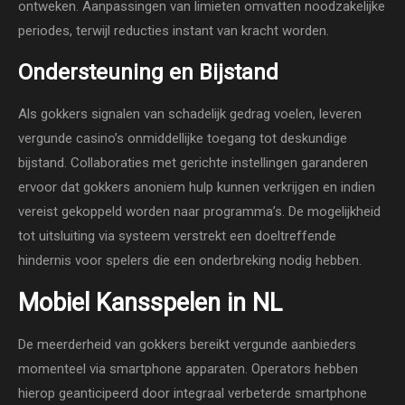
ontweken. Aanpassingen van limieten omvatten noodzakelijke
periodes, terwijl reducties instant van kracht worden.
Ondersteuning en Bijstand
Als gokkers signalen van schadelijk gedrag voelen, leveren
vergunde casino’s onmiddellijke toegang tot deskundige
bijstand. Collaboraties met gerichte instellingen garanderen
ervoor dat gokkers anoniem hulp kunnen verkrijgen en indien
vereist gekoppeld worden naar programma’s. De mogelijkheid
tot uitsluiting via systeem verstrekt een doeltreffende
hindernis voor spelers die een onderbreking nodig hebben.
Mobiel Kansspelen in NL
De meerderheid van gokkers bereikt vergunde aanbieders
momenteel via smartphone apparaten. Operators hebben
hierop geanticipeerd door integraal verbeterde smartphone