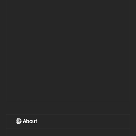
About