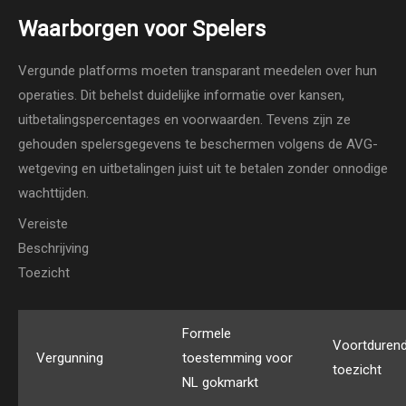
Waarborgen voor Spelers
Vergunde platforms moeten transparant meedelen over hun
operaties. Dit behelst duidelijke informatie over kansen,
uitbetalingspercentages en voorwaarden. Tevens zijn ze
gehouden spelersgegevens te beschermen volgens de AVG-
wetgeving en uitbetalingen juist uit te betalen zonder onnodige
wachttijden.
Vereiste
Beschrijving
Toezicht
Formele
Voortduren
Vergunning
toestemming voor
toezicht
NL gokmarkt