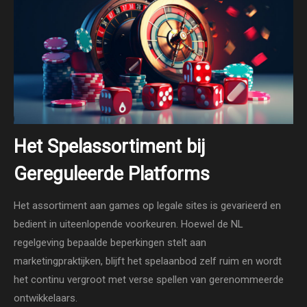
Het Spelassortiment bij
Gereguleerde Platforms
Het assortiment aan games op legale sites is gevarieerd en
bedient in uiteenlopende voorkeuren. Hoewel de NL
regelgeving bepaalde beperkingen stelt aan
marketingpraktijken, blijft het spelaanbod zelf ruim en wordt
het continu vergroot met verse spellen van gerenommeerde
ontwikkelaars.