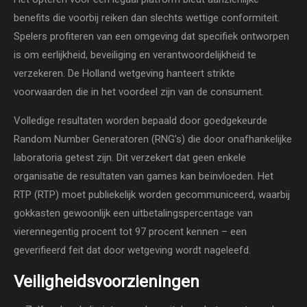
benefits die voorbij reiken dan slechts wettige conformiteit.
Spelers profiteren van een omgeving dat specifiek ontworpen
is om eerlijkheid, beveiliging en verantwoordelijkheid te
verzekeren. De Holland wetgeving hanteert strikte
voorwaarden die in het voordeel zijn van de consument.
Volledige resultaten worden bepaald door goedgekeurde
Random Number Generatoren (RNG’s) die door onafhankelijke
laboratoria getest zijn. Dit verzekert dat geen enkele
organisatie de resultaten van games kan beïnvloeden. Het
RTP (RTP) moet publiekelijk worden gecommuniceerd, waarbij
gokkasten gewoonlijk een uitbetalingspercentage van
vierennegentig procent tot 97 procent kennen – een
geverifieerd feit dat door wetgeving wordt nageleefd.
Veiligheidsvoorzieningen