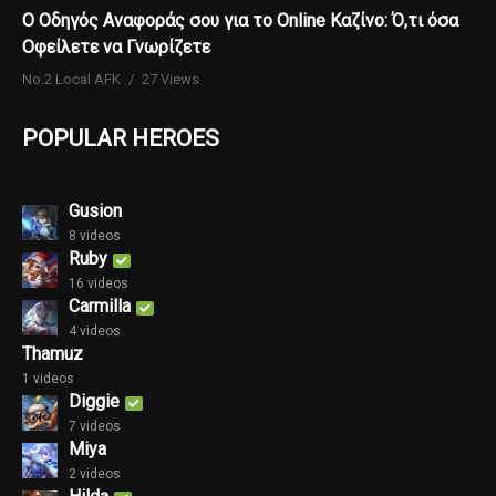
Ο Οδηγός Αναφοράς σου για το Online Καζίνο: Ό,τι όσα
Οφείλετε να Γνωρίζετε
No.2 Local AFK
27 Views
POPULAR HEROES
Gusion
8 videos
Ruby
16 videos
Carmilla
4 videos
Thamuz
1 videos
Diggie
7 videos
Miya
2 videos