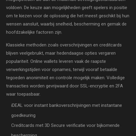
voldoen. De keuze aan mogelijkheden geeft spelers in positie
om te kiezen voor de oplossing die het meest geschikt bij hun
wensen aansluit, waarbij snelheid, bescherming en gemak de
hoofdzakelijke factoren zijn.
Klassieke methoden zoals overschrijvingen en creditcards
blijven veelgebruikt, maar hedendaagse opties vergaren
populariteit. Online wallets leveren vaak de raapste
verwerkingstijden voor opnames, terwijl vooraf betaalde
tegoeden anonimiteit en controle mogelijk maken. Volledige
transacties worden gevrijwaard door SSL-encryptie en 2FA
waar toepasbaar.
iDEAL voor instant bankoverschrijvingen met instantane
goedkeuring
Creditcards met 3D Secure verificatie voor bijkomende
bescherming