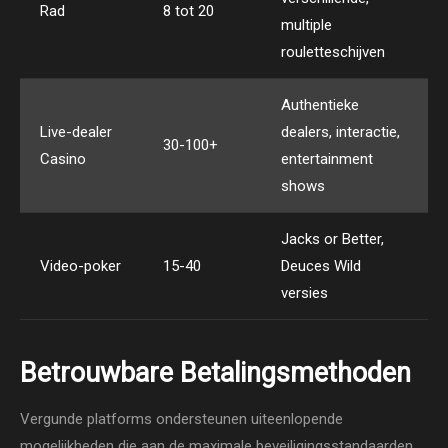
Rad
8 tot 20
multiple
rouletteschijven
Authentieke
Live-dealer
dealers, interactie,
30-100+
Casino
entertainment
shows
Jacks or Better,
Video-poker
15-40
Deuces Wild
versies
Betrouwbare Betalingsmethoden
Vergunde platforms ondersteunen uiteenlopende
mogelijkheden die aan de maximale beveiligingsstandaarden