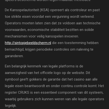
De Kansspelautoriteit (KSA) opereert als controleur en past
toe strikte eisen voordat een vergunning wordt verleend.
Operators moeten laten zien dat ze voldoen aan technische
voorwaarden, economische stabiliteit bezitten en solide
mechanismen voor veilig kansspelen invoeren.
http://sintopjebeeldscherm.nl
die een toestemming hebben
bemachtigd, krijgen periodieke controles om naleving te
garanderen.
Een belangrijk kenmerk van legale platforms is de
aanwezigheid van het officiële logo op de website. Dit
symbool geeft gokkers de garantie dat het casino aan alle
legale eisen beantwoordt en onder continu controle komt. Het
register CRUKS is een essentieel component van dit systeem,
waarbij gebruikers zich kunnen weren van alle legale operators
tegelijk.