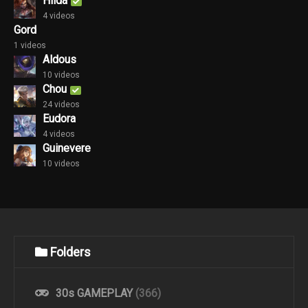
Hilda
4 videos
Gord
1 videos
Aldous
10 videos
Chou
24 videos
Eudora
4 videos
Guinevere
10 videos
Folders
30s GAMEPLAY
(366)