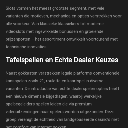
Slots vormen het meest grootste segment, met vele
varianten die motieven, mechanica en opties verstrekken voor
alle voorkeur. Van klassieke klassiekers tot moderne
videoslots met ingewikkelde bonussen en groeiende
prijzenpotten – het assortiment ontwikkelt voortdurend met
technische innovaties.
Tafelspellen en Echte Dealer Keuzes
Naast gokkasten verstrekken legale platforms conventionele
kansspelen zoals 21, roulette en kaartspel in diverse
varianten. De introductie van echte dealerspelen opties heeft
een nieuwe dimensie bijgedragen, waarbij werkelijke
spelbegeleiders spellen leiden die via premium
videouitzendingen naar spelers worden uitgezonden. Deze
groep verenigt de echtheid van landgebaseerde casino’s met
het comfort van internet gokken.