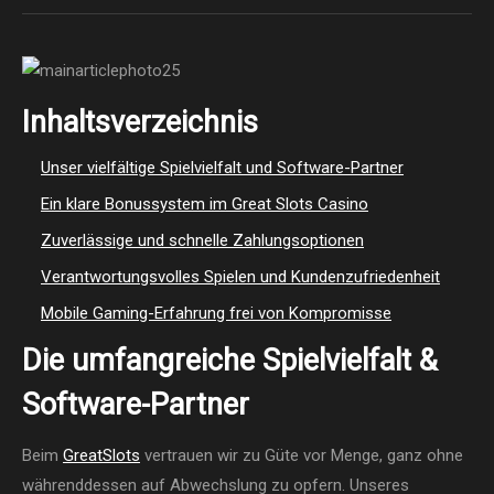
Inhaltsverzeichnis
Unser vielfältige Spielvielfalt und Software-Partner
Ein klare Bonussystem im Great Slots Casino
Zuverlässige und schnelle Zahlungsoptionen
Verantwortungsvolles Spielen und Kundenzufriedenheit
Mobile Gaming-Erfahrung frei von Kompromisse
Die umfangreiche Spielvielfalt &
Software-Partner
Beim
GreatSlots
vertrauen wir zu Güte vor Menge, ganz ohne
währenddessen auf Abwechslung zu opfern. Unseres