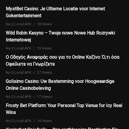
MystBet Casino: Je Ultieme Locatie voor Internet
Gokentertainment
No.2 Local AFK
18 Views
Wild Robin Kasyno – Twoje nowe Nowe Hub Rozrywki
Internetowej
No.2 Local AFK
19 Views
Ο Οδηγός Αναφοράς σου για το Online Καζίνο: Ό,τι όσα
Οφείλετε να Γνωρίζετε
No.2 Local AFK
27 Views
Golisimo Casino: Uw Bestemming voor Hoogwaardige
Online Casinobeleving
No.2 Local AFK
17 Views
Frosty Bet Platform: Your Personal Top Venue for Icy Real
Wins
No.2 Local AFK
14 Views