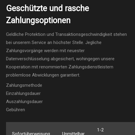
Geschützte und rasche
Zahlungsoptionen
Geldliche Protektion und Transaktionsgeschwindigkeit stehen
bei unserem Service an höchster Stelle. Jegliche
Zahlungsvorgänge werden mit neuester
Datenverschlüsselung abgesichert, wohingegen unsere
Kooperation mit renommierten Zahlungsdienstleistern
problemlose Abwicklungen garantiert.
Zahlungsmethode
Einzahlungsdauer
Auszahlungsdauer
Gebühren
1-2
Sofortüberweisung
Unmittelbar