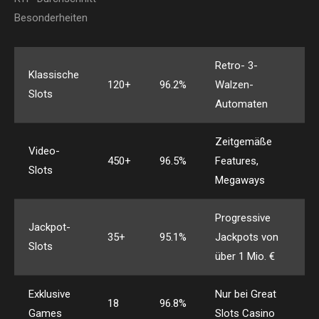
Besonderheiten
Retro- 3-
Klassische
120+
96.2%
Walzen-
Slots
Automaten
Zeitgemäße
Video-
450+
96.5%
Features,
Slots
Megaways
Progressive
Jackpot-
35+
95.1%
Jackpots von
Slots
über 1 Mio. €
Exklusive
Nur bei Great
18
96.8%
Games
Slots Casino