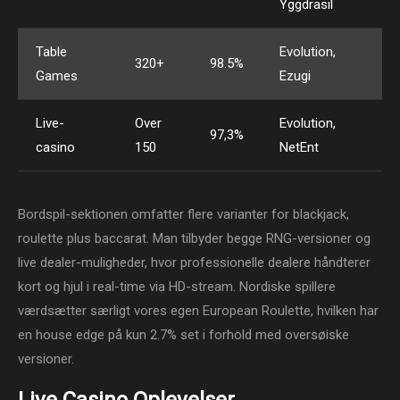
Yggdrasil
Table
Evolution,
320+
98.5%
Games
Ezugi
Live-
Over
Evolution,
97,3%
casino
150
NetEnt
Bordspil-sektionen omfatter flere varianter for blackjack,
roulette plus baccarat. Man tilbyder begge RNG-versioner og
live dealer-muligheder, hvor professionelle dealere håndterer
kort og hjul i real-time via HD-stream. Nordiske spillere
værdsætter særligt vores egen European Roulette, hvilken har
en house edge på kun 2.7% set i forhold med oversøiske
versioner.
Live Casino Oplevelser