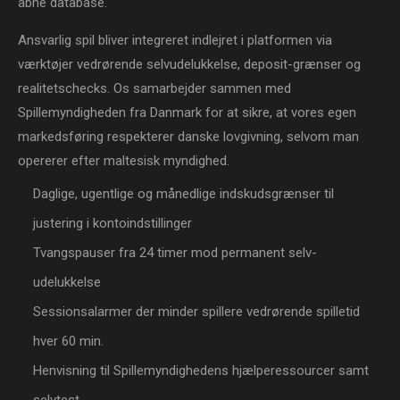
åbne database.
Ansvarlig spil bliver integreret indlejret i platformen via
værktøjer vedrørende selvudelukkelse, deposit-grænser og
realitetschecks. Os samarbejder sammen med
Spillemyndigheden fra Danmark for at sikre, at vores egen
markedsføring respekterer danske lovgivning, selvom man
opererer efter maltesisk myndighed.
Daglige, ugentlige og månedlige indskudsgrænser til
justering i kontoindstillinger
Tvangspauser fra 24 timer mod permanent selv-
udelukkelse
Sessionsalarmer der minder spillere vedrørende spilletid
hver 60 min.
Henvisning til Spillemyndighedens hjælperessourcer samt
selvtest