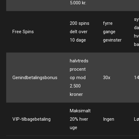
5.000 kr.
sy
200 spins
fyrre
da
Free Spins
delt over
gange
hv
10 dage
gevinster
ba
halvtreds
procent
Genindbetalingsbonus
op mod
30x
14
2.500
kroner
Maksimalt
VIP-tilbagebetaling
20% hver
Ingen
L
uge