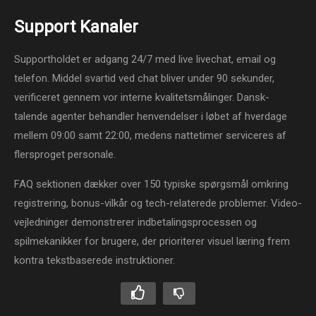
Support Kanaler
Supportholdet er adgang 24/7 med live livechat, email og
telefon. Middel svartid ved chat bliver under 90 sekunder,
verificeret gennem vor interne kvalitetsmålinger. Dansk-
talende agenter behandler henvendelser i løbet af hverdage
mellem 09:00 samt 22:00, medens nattetimer serviceres af
flersproget personale.
FAQ sektionen dækker over 150 typiske spørgsmål omkring
registrering, bonus-vilkår og tech-relaterede problemer. Video-
vejledninger demonstrerer indbetalingsprocessen og
spilmekanikker for brugere, der prioriterer visuel læring frem
kontra tekstbaserede instruktioner.