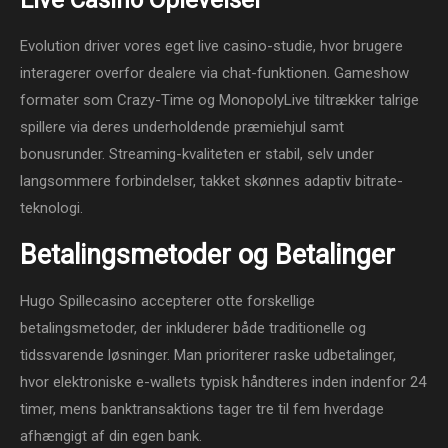
Evolution driver vores eget live casino-studie, hvor brugere
interagerer overfor dealere via chat-funktionen. Gameshow
formater som Crazy-Time og MonopolyLive tiltrækker talrige
spillere via deres underholdende præmiehjul samt
bonusrunder. Streaming-kvaliteten er stabil, selv under
langsommere forbindelser, takket skønnes adaptiv bitrate-
teknologi.
Betalingsmetoder og Betalinger
Hugo Spillecasino accepterer otte forskellige
betalingsmetoder, der inkluderer både traditionelle og
tidssvarende løsninger. Man prioriterer raske udbetalinger,
hvor elektroniske e-wallets typisk håndteres inden indenfor 24
timer, mens banktransaktions tager tre til fem hverdage
afhængigt af din egen bank.