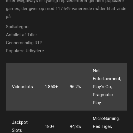
efter. Megaways er tydeligt repræsenteret gennem populære
games, der giver op mod 117.649 varierende måder til at vinde
på.
Spilkategori
Antallet af Titler
Gennemsnitlig RTP
Populære Udbydere
Net
Entertainment,
Videoslots
1.850+
96.2%
Play’n Go,
Pragmatic
Play
MicroGaming,
Jackpot
180+
94,8%
Red Tiger,
Slots