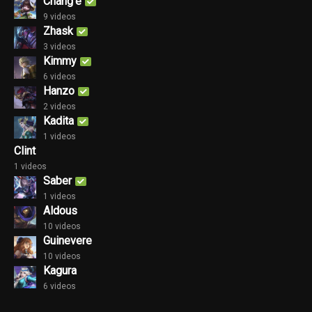
Chang’e
9 videos
Zhask
3 videos
Kimmy
6 videos
Hanzo
2 videos
Kadita
1 videos
Clint
1 videos
Saber
1 videos
Aldous
10 videos
Guinevere
10 videos
Kagura
6 videos