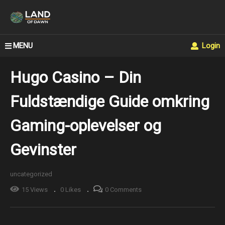
MENU
Login
Hugo Casino – Din
Fuldstændige Guide omkring
Gaming-oplevelser og
Gevinster
uncategorized
15 Views
0 Likes
0 Comments