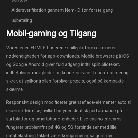
Aldersverifikation gennem Nem-ID før første gang
udbetaling
Mobil-gaming og Tilgang
Vores egen HTML5-baserede spilleplatform eliminerer
nødvendigheden for app-downloads. Mobile browsere på iOS
og Google Android giver fuld adgang indtil spilbiblioteket,
indbetalings-muligheder og kunde-service. Touch-optimering
sikrer, at spilkontrollen forbliver præcis, også på kompakte
skærme.
Responsivt design modificerer grænseflade-elementer auto til
skærm-størrelse, hvilket betyder identisk performance på
surfplattor og smartphone-enheder. Live casino-streams
fungerer problemfrit på 4G og 5G forbindelser med lille
databelastning takket være komprimeringsalgoritmer.