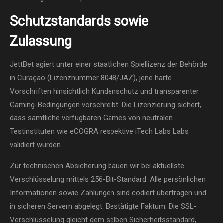
Schutzstandards sowie
Zulassung
JettBet agiert unter einer staatlichen Spiellizenz der Behörde
in Curaçao (Lizenznummer 8048/JAZ), jene harte
Vorschriften hinsichtlich Kundenschutz und transparenter
Gaming-Bedingungen vorschreibt. Die Lizenzierung sichert,
dass sämtliche verfügbaren Games von neutralen
Testinstituten wie eCOGRA respektive iTech Labs Labs
validiert wurden.
Zur technischen Absicherung bauen wir bei aktuellste
Verschlüsselung mittels 256-Bit-Standard. Alle persönlichen
Informationen sowie Zahlungen sind codiert übertragen und
in sicheren Servern abgelegt. Bestätigte Faktum: Die SSL-
Verschlüsselung gleicht dem selben Sicherheitsstandard,