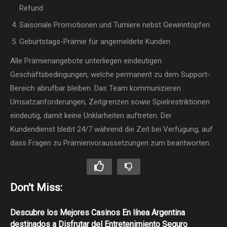
Refund
Saisonale Promotionen und Turniere nebst Gewinntöpfen
Geburtstags-Prämie für angemeldete Kunden
Alle Prämienangebote unterliegen eindeutigen
Geschäftsbedingungen, welche permanent zu dem Support-
Bereich abrufbar bleiben. Das Team kommunizieren
Umsatzanforderungen, Zeitgrenzen sowie Spielrestriktionen
eindeutig, damit keine Unklarheiten auftreten. Der
Kundendienst bleibt 24/7 während die Zeit bei Verfügung, auf
dass Fragen zu Prämienvoraussetzungen zum beantworten.
Don't Miss:
Descubre los Mejores Casinos En línea Argentina
destinados a Disfrutar del Entretenimiento Seguro