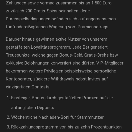
Zahlungen sowie vermag zusammen bis an 1.500 Euro
zuzüglich 200 Gratis-Spins beinhalten. Jene
Durchspielbedingungen befinden sich auf angemessenen
fünfunddreißigfachen Wagering vom Prämienbetrags.
Darüber hinaus gewinnen aktive Nutzer von unserem
gestaffelten Loyalitätsprogramm. Jede Bet generiert
Treuepunkte, welche gegen Bonus-Geld, Gratis-Drehs bzw.
exklusive Belohnungen konvertiert sind dürfen. VIP-Mitglieder
bekommen weitere Privilegien beispielsweise persönliche
Kontoberater, zügigere Withdrawals nebst Invites auf
einzigartigen Contests.
Einsteiger-Bonus durch gestaffelten Prämien auf die
anfänglichen Deposits
Wöchentliche Nachladen-Boni für Stammnutzer
Rückzahlungsprogramm von bis zu zehn Prozentpunkten