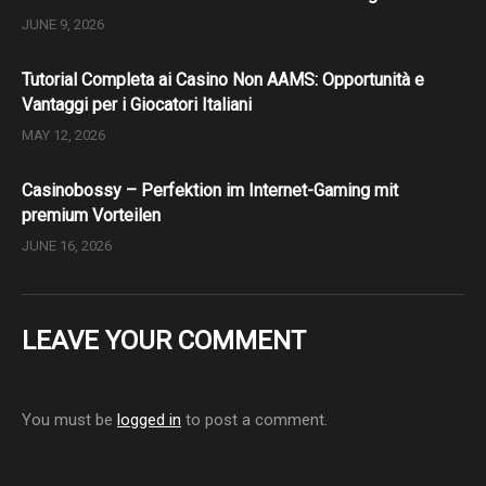
JUNE 9, 2026
Tutorial Completa ai Casino Non AAMS: Opportunità e
Vantaggi per i Giocatori Italiani
MAY 12, 2026
Casinobossy – Perfektion im Internet-Gaming mit
premium Vorteilen
JUNE 16, 2026
LEAVE YOUR COMMENT
You must be
logged in
to post a comment.