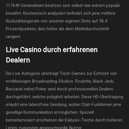
117649 Gewinnlinien besitzen sich selbst wie extrem populär
bewährt. Rechnerisch analysiert befindet sich jene mittlere
Rückzahlungsrate von unseren eigenen Slots auf 96.4
Prozentpunkten, dies höher als dem Marktdurchschnitt
rangiert.
Live Casino durch erfahrenen
Dealern
Die Live-Kategorie überträgt Tisch-Games zur Echtzeit von
erstklassigen Broadcasting-Studios. Roulette, Black Jack,
Baccarat nebst Poker sind durch professionellen Dealern
durchgeführt, welche polyglott arbeiten. Diese HD-Übertragung
erlaubt eine latenzfreie Sendung, wobei Chat-Funktionen jene
gesellige Kommunikation ermöglichen. Speziell
bemerkenswert erscheinen die Exklusiv-Tische durch höheren
Limits zugunsten anspruchsvolle Nutzer.