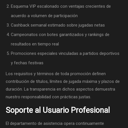
Esquema VIP escalonado con ventajas crecientes de
acuerdo a volumen de participación
Cashback semanal estimado sobre jugadas netas
Campeonatos con botes garantizados y rankings de
resultados en tiempo real
Promociones especiales vinculadas a partidos deportivos
y fechas festivas
Los requisitos y términos de toda promoción definen
contribución de títulos, límites de jugada máxima y plazos de
duración. La transparencia en dichos aspectos demuestra
nuestro responsabilidad con prácticas justas.
Soporte al Usuario Profesional
El departamento de asistencia opera continuamente