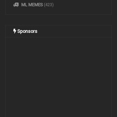
ML MEMES
(423)
Sponsors