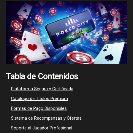
Tabla de Contenidos
Plataforma Segura y Certificada
Catálogo de Títulos Premium
Formas de Pago Disponibles
Sistema de Recompensas y Ofertas
Soporte al Jugador Profesional