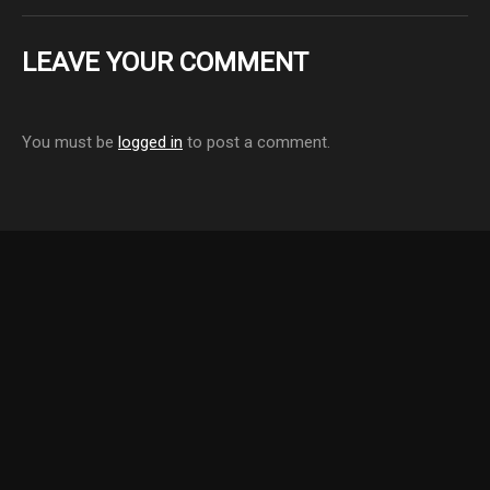
LEAVE YOUR COMMENT
You must be
logged in
to post a comment.