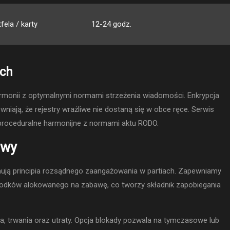
fela / karty
12-24 godz.
ych
rmonii z optymalnymi normami strzeżenia wiadomości. Enkrypcja
niają, że rejestry wrażliwe nie dostaną się w obce ręce. Serwis
roceduralne harmonijne z normami aktu RODO.
awy
ją principia rozsądnego zaangażowania w partiach. Zapewniamy
rodków alokowanego na zabawę, co tworzy składnik zapobiegania
a, trwania oraz utraty. Opcja blokady pozwala na tymczasowe lub