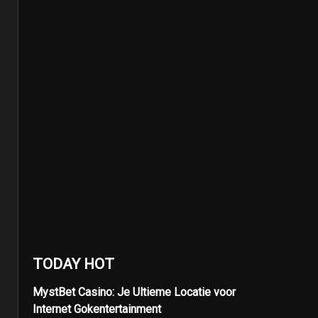
TODAY HOT
MystBet Casino: Je Ultieme Locatie voor
Internet Gokentertainment