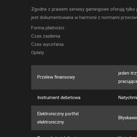
Zgodne z prawem serwisy gamingowe oferują tylko p
jest dokumentowana w harmonii z normami przeciwdz
Forma płatności
Czas zasilenia
Czas wycofania
Opłaty
jeden-trz
Przelew finansowy
pracując
Instrument debetowa
Natychm
Elektroniczny portfel
Błyskawi
elektroniczny