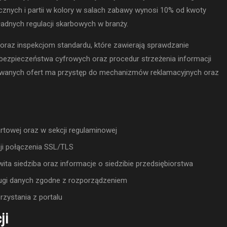
ycznych i partii w kolory w salach zabawy wynosi 10% od kwoty
adnych regulacji skarbowych w branży.
oraz inspekcjom standardu, które zawierają sprawdzanie
zpieczeństwa cyfrowych oraz procedur strzeżenia informacji
onowanych ofert ma przystęp do mechanizmów reklamacyjnych oraz
rtowej oraz w sekcji regulaminowej
cji połączenia SSL/TLS
ita siedziba oraz informacje o siedzibie przedsiębiorstwa
ługi danych zgodne z rozporządzeniem
rzystania z portalu
ji