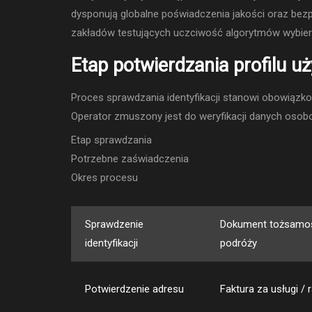
dysponują globalne poświadczenia jakości oraz bez
zakładów testujących uczciwość algorytmów wybier
Etap potwierdzania profilu u
Proces sprawdzania identyfikacji stanowi obowiązkow
Operator zmuszony jest do weryfikacji danych osob
Etap sprawdzania
Potrzebne zaświadczenia
Okres procesu
Sprawdzenie
Dokument tożsamoś
identyfikacji
podróży
Potwierdzenie adresu
Faktura za usługi / 