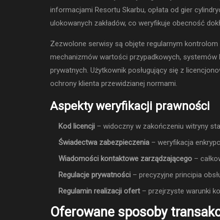
informacjami Resortu Skarbu, opłata od gier cylindr
ulokowanych zakładów, co weryfikuje obecność dokł
Zezwolone serwisy są objęte regularnym kontrolom 
mechanizmów wartości przypadkowych, systemów be
prywatnych. Użytkownik posługujący się z licencj
ochrony klienta przewidzianej normami.
Aspekty weryfikacji prawności
Kod licencji
– widoczny w zakończeniu witryny sta
Świadectwa zabezpieczenia
– weryfikacja enkryp
Wiadomości kontaktowe zarządzającego
– całkow
Regulacje prywatności
– precyzyjne principia obs
Regulamin realizacji ofert
– przejrzyste warunki ko
Oferowane sposoby transakc