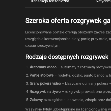
Transakcja telefoniczna
Natychm
Szeroka oferta rozgrywek 
Licencjonowane portale oferują obszerny zakres z
uwzględnia konwencjonalne sloty, partię przy stole,
czasie rzeczywistym.
Rodzaje dostępnych rozgrywek
Automaty wideo
– automaty z rozmaitą motywe
Partię stołowe
– roulette, oczko, punto banco w 
Gra w pokera video
– klasyczne odmiany pokera w
Rozgrywki na żywo
– rozgrywki prowadzone przez
Zabawy szczególne
– losowania, zdrapki oraz da
Wszystkie tytuły udostępnione na licencjonowanej 