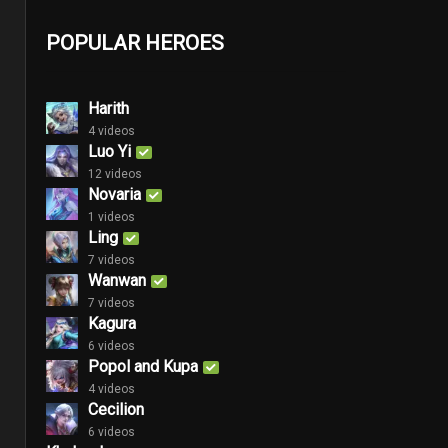
POPULAR HEROES
Harith
4 videos
Luo Yi
12 videos
Novaria
1 videos
Ling
7 videos
Wanwan
7 videos
Kagura
6 videos
Popol and Kupa
4 videos
Cecilion
6 videos