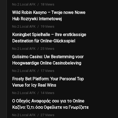
No.2 Local AFK
18 Views
Wild Robin Kasyno – Twoje nowe Nowe
Hub Rozrywki Internetowej
No.2 Local AFK
19 Views
Koningbet Spielhalle – Ihre erstklassige
Destination für Online-Glücksspiel
No.2 Local AFK
25 Views
Golisimo Casino: Uw Bestemming voor
Hoogwaardige Online Casinobeleving
No.2 Local AFK
17 Views
Frosty Bet Platform: Your Personal Top
Venue for Icy Real Wins
No.2 Local AFK
14 Views
Ο Οδηγός Αναφοράς σου για το Online
Καζίνο: Ό,τι όσα Οφείλετε να Γνωρίζετε
No.2 Local AFK
27 Views