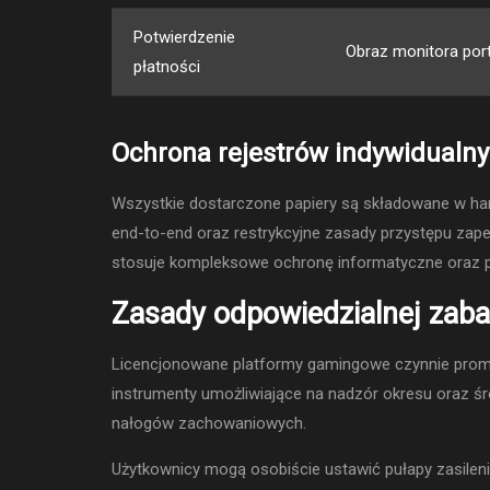
Potwierdzenie
Obraz monitora port
płatności
Ochrona rejestrów indywidualn
Wszystkie dostarczone papiery są składowane w ha
end-to-end oraz restrykcyjne zasady przystępu zapew
stosuje kompleksowe ochronę informatyczne oraz p
Zasady odpowiedzialnej zab
Licencjonowane platformy gamingowe czynnie promu
instrumenty umożliwiające na nadzór okresu oraz ś
nałogów zachowaniowych.
Użytkownicy mogą osobiście ustawić pułapy zasileni