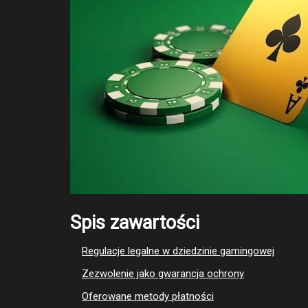
Spis zawartości
Regulacje legalne w dziedzinie gamingowej
Zezwolenie jako gwarancja ochrony
Oferowane metody płatności