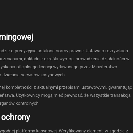
amingowej
odzie o precyzyjnie ustalone normy prawne. Ustawa o rozrywkach
mi zmianami, dokładnie określa wymogi prowadzenia działalności w
skania oficjalnego licencji wydawanego przez Ministerstwo
 działania serwisów kasynowych.
nej kompletności z aktualnymi przepisami ustawowymi, gwarantując
eństwa. Użytkownicy mogą mieć pewność, że wszystkie transakcja
rganów kontrolnych.
 ochrony
arygodnej platformy kasynowej. Weryfikowany element: w zgodzie z