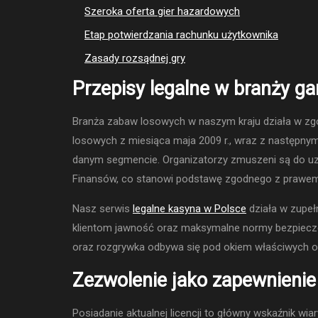
Szeroka oferta gier hazardowych
Etap potwierdzania rachunku użytkownika
Zasady rozsądnej gry
Przepisy legalne w branży g
Branża zabaw losowych w naszym kraju działa w zg
losowych z miesiąca maja 2009 r., wraz z następny
danym segmencie. Organizatorzy zmuszeni są do uzy
Finansów, co stanowi podstawę zgodnego z prawem
Nasz serwis
legalne kasyna w Polsce
działa w zupeł
klientom jawność oraz maksymalne normy bezpiecz
oraz rozgrywka odbywa się pod okiem właściwych o
Zezwolenie jako zapewnienie
Posiadanie aktualnej licencji to główny wskaźnik wi