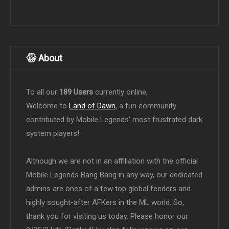
About
To all our
189 Users
currently online,
Welcome to
Land of Dawn
, a fun community
contributed by Mobile Legends' most frustrated dark
system players!
Although we are not in an affiliation with the official
Mobile Legends Bang Bang in any way, our dedicated
admins are ones of a few top global feeders and
highly sought-after AFKers in the ML world. So,
thank you for visiting us today. Please honor our