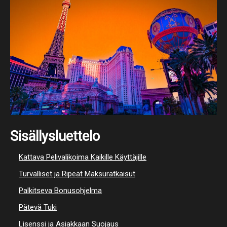
Sisällysluettelo
Kattava Pelivalikoima Kaikille Käyttäjille
Turvalliset ja Ripeät Maksuratkaisut
Palkitseva Bonusohjelma
Pätevä Tuki
Lisenssi ja Asiakkaan Suojaus