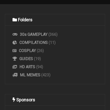
Folders
30s GAMEPLAY
(366)
COMPILATIONS
(11)
COSPLAY
(26)
GUIDES
(19)
HD ARTS
(94)
ML MEMES
(423)
Sponsors