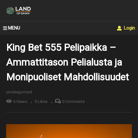
MENU
Login
King Bet 555 Pelipaikka –
Ammattitason Pelialusta ja
Monipuoliset Mahdollisuudet
uncategorized
6 Views
0 Likes
0 Comments