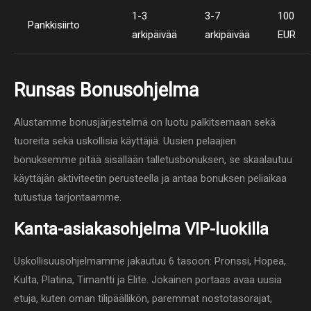
1-3
3-7
100
Pankkisiirto
arkipäivää
arkipäivää
EUR
Runsas Bonusohjelma
Alustamme bonusjärjestelmä on luotu palkitsemaan sekä
tuoreita sekä uskollisia käyttäjiä. Uusien pelaajien
bonuksemme pitää sisällään talletusbonuksen, se skaalautuu
käyttäjän aktiviteetin perusteella ja antaa bonuksen peliaikaa
tutustua tarjontaamme.
Kanta-asiakasohjelma VIP-luokilla
Uskollisuusohjelmamme jakautuu 6 tasoon: Pronssi, Hopea,
Kulta, Platina, Timantti ja Elite. Jokainen portaas avaa uusia
etuja, kuten oman tilipäällikön, paremmat nostotasorajat,