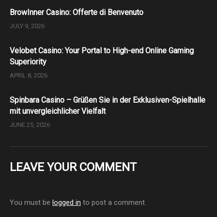
BrowInner Casino: Offerte di Benvenuto
JULY 9, 2026
Velobet Casino: Your Portal to High-end Online Gaming
Superiority
APRIL 8, 2026
Spinbara Casino – Grüßen Sie in der Exklusiven-Spielhalle
mit unvergleichlicher Vielfalt
JUNE 25, 2026
LEAVE YOUR COMMENT
You must be
logged in
to post a comment.