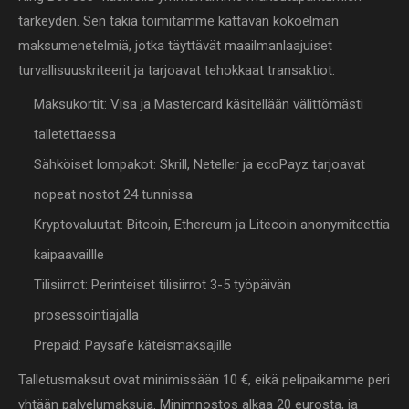
tärkeyden. Sen takia toimitamme kattavan kokoelman
maksumenetelmiä, jotka täyttävät maailmanlaajuiset
turvallisuuskriteerit ja tarjoavat tehokkaat transaktiot.
Maksukortit: Visa ja Mastercard käsitellään välittömästi
talletettaessa
Sähköiset lompakot: Skrill, Neteller ja ecoPayz tarjoavat
nopeat nostot 24 tunnissa
Kryptovaluutat: Bitcoin, Ethereum ja Litecoin anonymiteettia
kaipaavaillle
Tilisiirrot: Perinteiset tilisiirrot 3-5 työpäivän
prosessointiajalla
Prepaid: Paysafe käteismaksajille
Talletusmaksut ovat minimissään 10 €, eikä pelipaikamme peri
yhtään palvelumaksuja. Minimnostos alkaa 20 eurosta, ja