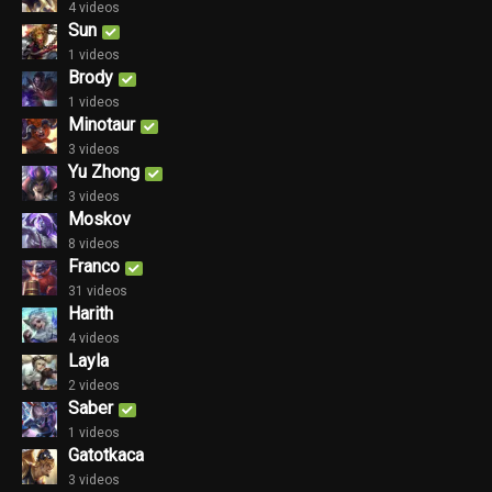
4 videos
Sun
1 videos
Brody
1 videos
Minotaur
3 videos
Yu Zhong
3 videos
Moskov
8 videos
Franco
31 videos
Harith
4 videos
Layla
2 videos
Saber
1 videos
Gatotkaca
3 videos