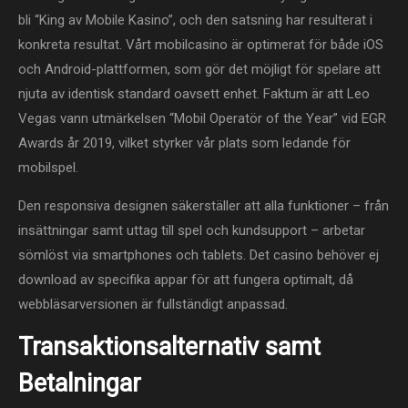
bli “King av Mobile Kasino”, och den satsning har resulterat i
konkreta resultat. Vårt mobilcasino är optimerat för både iOS
och Android-plattformen, som gör det möjligt för spelare att
njuta av identisk standard oavsett enhet. Faktum är att Leo
Vegas vann utmärkelsen “Mobil Operatör of the Year” vid EGR
Awards år 2019, vilket styrker vår plats som ledande för
mobilspel.
Den responsiva designen säkerställer att alla funktioner – från
insättningar samt uttag till spel och kundsupport – arbetar
sömlöst via smartphones och tablets. Det casino behöver ej
download av specifika appar för att fungera optimalt, då
webbläsarversionen är fullständigt anpassad.
Transaktionsalternativ samt
Betalningar