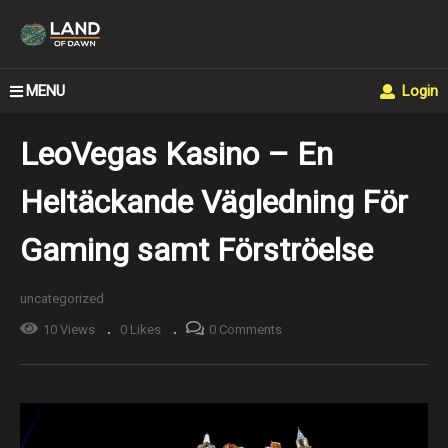
MENU
Login
LeoVegas Kasino – En
Heltäckande Vägledning För
Gaming samt Förströelse
uncategorized
10 Views
0 Likes
0 Comments