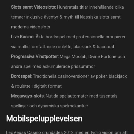
Slots samt Videoslots:
Hundratals titlar innehållande olika
temaer inklusive äventyr & myth till klassiska slots samt
moderna videoslots
Live Kasino:
Äkta bordsspel med professionella croupierer
via realtid, omfattande roulette, blackjack & baccarat
Progressiva Vinstpotter:
Mega Moolah, Divine Fortune och
andra spel med ackumulerade prissummor
Bordsspel:
Traditionella casinoversioner av poker, blackjack
& roulette i digitalt format
Megaways-slots:
Nutida spelautomater med tusentals
spellinjer och dynamiska spelmekaniker
Mobilspelupplevelsen
LeoVegas Casino grundades 2012 med en tydlig vision om att