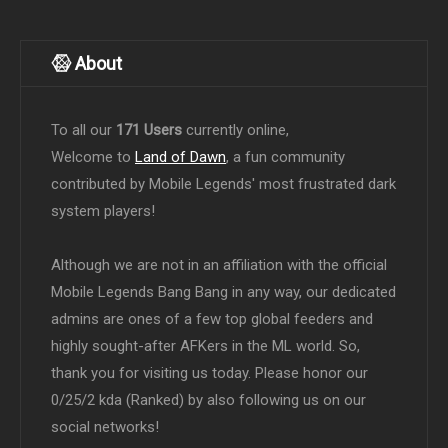
About
To all our
171 Users
currently online,
Welcome to
Land of Dawn
, a fun community
contributed by Mobile Legends' most frustrated dark
system players!
Although we are not in an affiliation with the official
Mobile Legends Bang Bang in any way, our dedicated
admins are ones of a few top global feeders and
highly sought-after AFKers in the ML world. So,
thank you for visiting us today. Please honor our
0/25/2 kda (Ranked) by also following us on our
social networks!