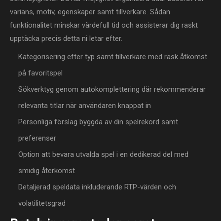
varians, motiv, egenskaper samt tillverkare. Sådan
funktionalitet minskar värdefull tid och assisterar dig raskt
upptäcka precis detta ni letar efter.
Kategorisering efter typ samt tillverkare med rask åtkomst
på favoritspel
Sökverktyg genom autokomplettering där rekommenderar
relevanta titlar när användaren knappat in
Personliga förslag byggda av din spelrekord samt
preferenser
Option att bevara utvalda spel i en dedikerad del med
smidig återkomst
Detaljerad speldata inkluderande RTP-värden och
volatilitetsgrad