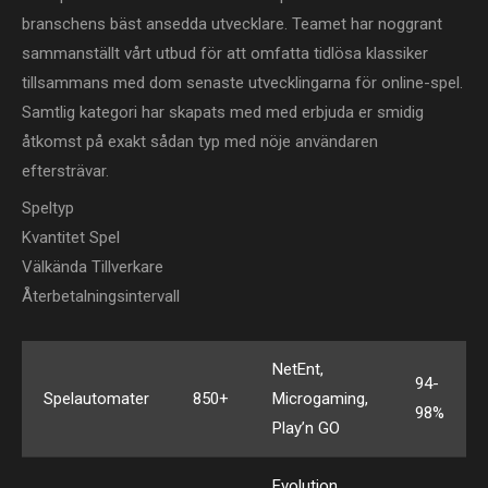
branschens bäst ansedda utvecklare. Teamet har noggrant
sammanställt vårt utbud för att omfatta tidlösa klassiker
tillsammans med dom senaste utvecklingarna för online-spel.
Samtlig kategori har skapats med med erbjuda er smidig
åtkomst på exakt sådan typ med nöje användaren
eftersträvar.
Speltyp
Kvantitet Spel
Välkända Tillverkare
Återbetalningsintervall
NetEnt,
94-
Spelautomater
850+
Microgaming,
98%
Play’n GO
Evolution