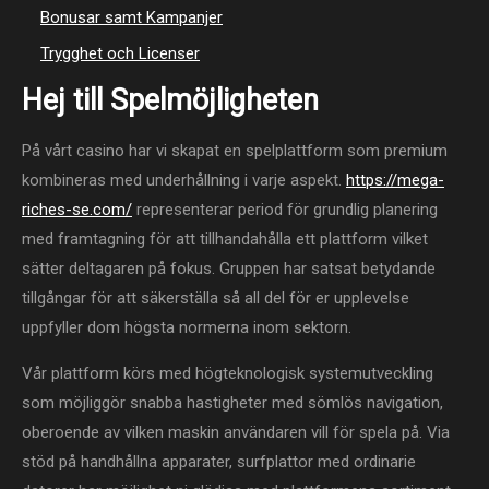
Bonusar samt Kampanjer
Trygghet och Licenser
Hej till Spelmöjligheten
På vårt casino har vi skapat en spelplattform som premium
kombineras med underhållning i varje aspekt.
https://mega-
riches-se.com/
representerar period för grundlig planering
med framtagning för att tillhandahålla ett plattform vilket
sätter deltagaren på fokus. Gruppen har satsat betydande
tillgångar för att säkerställa så all del för er upplevelse
uppfyller dom högsta normerna inom sektorn.
Vår plattform körs med högteknologisk systemutveckling
som möjliggör snabba hastigheter med sömlös navigation,
oberoende av vilken maskin användaren vill för spela på. Via
stöd på handhållna apparater, surfplattor med ordinarie