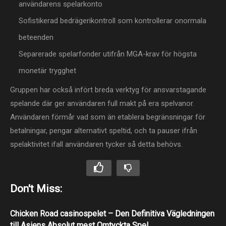
användarens spelarkonto
Sofistikerad bedrägerikontroll som kontrollerar onormala
beteenden
Separerade spelarfonder utifrån MGA-krav för högsta
monetär trygghet
Gruppen har också infört breda verktyg för ansvarstagande
spelande där ger användaren full makt på era spelvanor.
Användaren förmår vad som än etablera begränsningar för
betalningar, pengar alternativt speltid, och ta pauser ifrån
spelaktivitet ifall användaren tycker så detta behövs.
Don't Miss:
Chicken Road casinospelet – Den Definitiva Vägledningen
till Asiens Absolut mest Omtyckta Spel