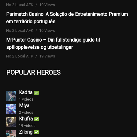
No.2 Local AFK
19 Views
Parimatch Casino: A Solução de Entretenimento Premium
em território português
No.2 Local AFK
16 Views
MrPunter Casino – Din fullstendige guide til
spillopplevelse og utbetalinger
No.2 Local AFK
19 Views
POPULAR HEROES
Kadita
1 videos
Miya
2 videos
Khufra
19 videos
Zilong