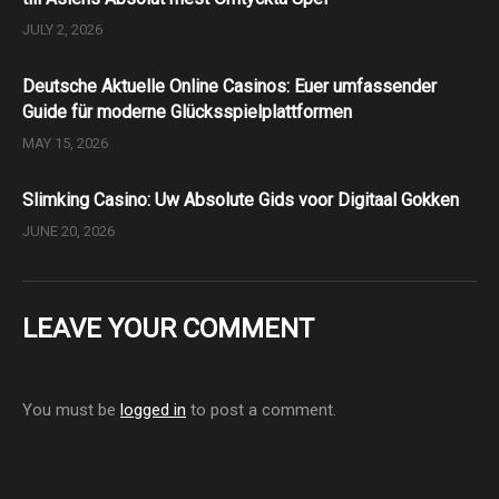
JULY 2, 2026
Deutsche Aktuelle Online Casinos: Euer umfassender
Guide für moderne Glücksspielplattformen
MAY 15, 2026
Slimking Casino: Uw Absolute Gids voor Digitaal Gokken
JUNE 20, 2026
LEAVE YOUR COMMENT
You must be
logged in
to post a comment.