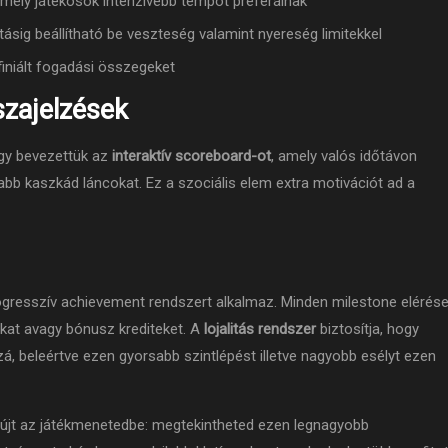
mely játékosok intenzívebb tempót preferálnak
ásig beállítható be veszteség valamint nyereség limitekkel
efiniált fogadási összegeket
szajelzések
ogy bevezettük az
interaktív scoreboard-ot
, amely valós időtávon
bb kaszkád láncokat. Ez a szociális elem extra motivációt ad a
gresszív achievement rendszert alkalmaz. Minden milestone elérés
okat avagy bónusz krediteket. A
lojalitás rendszer
biztosítja, hogy
zá, beleértve ezen gyorsabb szintlépést illetve nagyobb esélyt ezen
nyújt az játékmenetedbe: megtekintheted ezen legnagyobb