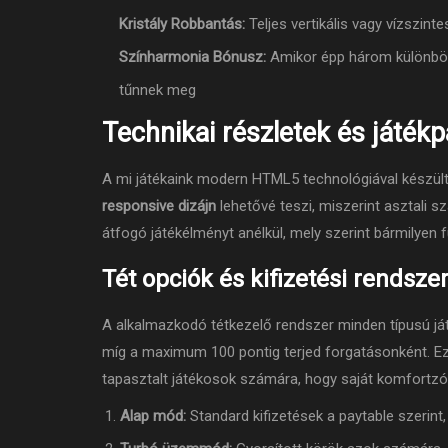
Kristály Robbantás:
Teljes vertikális vagy vízszint
Színharmonia Bónusz:
Amikor épp három különböz
tűnnek meg
Technikai részletek és játék
A mi játékaink modern HTML5 technológiával készült
responsive dizájn
lehetővé teszi, miszerint asztali 
átfogó játékélményt anélkül, mely szerint bármilyen 
Tét opciók és kifizetési rendsze
A alkalmazkodó tétkezelő rendszer minden típusú játé
míg a maximum 100 pontig terjed forgatásonként. Ez
tapasztalt játékosok számára, hogy saját komfortz
Alap mód:
Standard kifizetések a paytable szerint