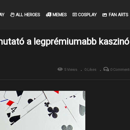
AY
ALL HEROES
MEMES
COSPLAY
FAN ARTS
mutató a legprémiumabb kaszinó
5 Views
0 Likes
0 Comment