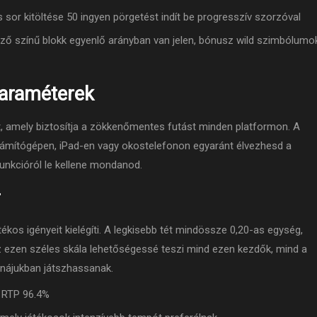
es sor kitöltése 50 ingyen pörgetést indít be progresszív szorzóval
ő színű blokk egyenlő arányban van jelen, bónusz wild szimbólumo
paraméterek
, amely biztosítja a zökkenőmentes futást minden platformon. A
számítógépen, iPad-en vagy okostelefonon egyaránt élvezhesd a
funkcióról le kellene mondanod.
r
kos igényeit kielégíti. A legkisebb tét mindössze 0,20-as egység,
 ezen széles skála lehetőségessé teszi mind ezen kezdők, mind a
ónájukban játszhassanak.
, RTP 96.4%