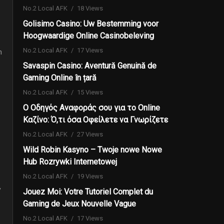
No.2 Local AFK
18 Views
Golisimo Casino: Uw Bestemming voor
Hoogwaardige Online Casinobeleving
No.2 Local AFK
17 Views
n
Savaspin Casino: Aventură Genuină de
Gaming Online în țară
No.2 Local AFK
15 Views
Ο Οδηγός Αναφοράς σου για το Online
Καζίνο: Ό,τι όσα Οφείλετε να Γνωρίζετε
No.2 Local AFK
27 Views
Wild Robin Kasyno – Twoje nowe Nowe
Hub Rozrywki Internetowej
No.2 Local AFK
19 Views
,
Jouez Moi: Votre Tutoriel Complet du
Gaming de Jeux Nouvelle Vague
No.2 Local AFK
17 Views