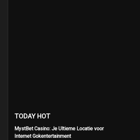
TODAY HOT
MystBet Casino: Je Ultieme Locatie voor
Internet Gokentertainment