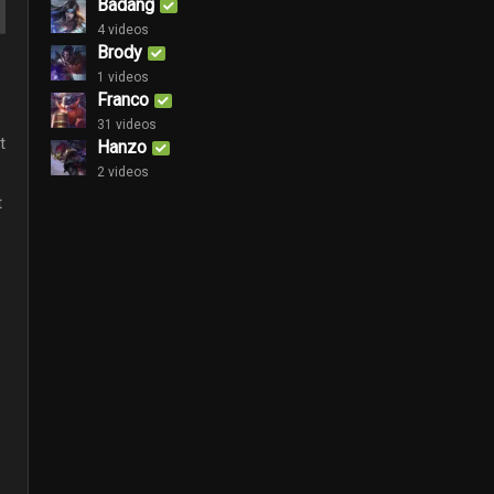
Badang
4 videos
Brody
1 videos
Franco
31 videos
t
Hanzo
2 videos
t