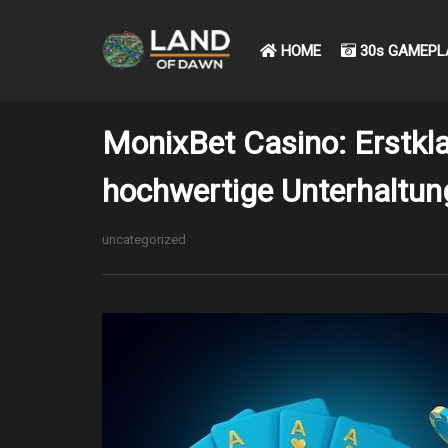
HOME
30s GAMEPL
MonixBet Casino: Erstkla
hochwertige Unterhaltun
uncategorized