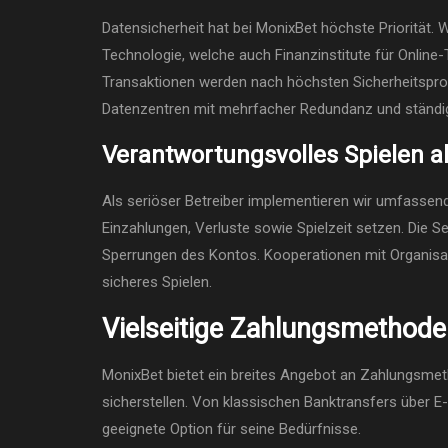
Datensicherheit hat bei MonixBet höchste Priorität. 
Technologie, welche auch Finanzinstitute für Online
Transaktionen werden nach höchsten Sicherheitsproto
Datenzentren mit mehrfacher Redundanz und ständi
Verantwortungsvolles Spielen a
Als seriöser Betreiber implementieren wir umfassen
Einzahlungen, Verluste sowie Spielzeit setzen. Die S
Sperrungen des Kontos. Kooperationen mit Organis
sicheres Spielen.
Vielseitige Zahlungsmethoden 
MonixBet bietet ein breites Angebot an Zahlungsme
sicherstellen. Von klassischen Banktransfers über E-
geeignete Option für seine Bedürfnisse.