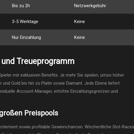
Bis zu 2h
Netzwerkgebühr
3-5 Werktage
Keine
Nur Einzahlung
Keine
n und Treueprogramm
ieler mit exklusiven Benefits. Je mehr Sie spielen, umso höher
r und Gold bis hin zu Platin sowie Diamant. Jede Ebene liefert
dividuelle Account-Manager, erhöhte Einzahlungsgrenzen und
großen Preispools
citement sowie profitable Gewinnchancen. Wöchentliche Slot-Race