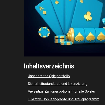
Inhaltsverzeichnis
Unser breites Spielportfolio
Sicherheitsstandards und Lizenzierung
Vielseitige Zahlungsoptionen für alle Spieler
Lukrative Bonusangebote und Treueprogramm