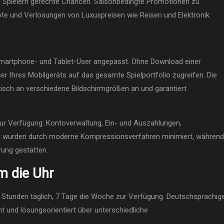
en Spielern gerechte Chancen. Saisonbedingte Promotionen zu
te und Verlosungen von Luxuspreisen wie Reisen und Elektronik.
Smartphone- und Tablet-User angepasst. Ohne Download einer
Ihres Mobilgeräts auf das gesamte Spielportfolio zugreifen. Die
isch an verschiedene Bildschirmgrößen an und garantiert
zur Verfügung: Kontoverwaltung, Ein- und Auszahlungen,
en wurden durch moderne Kompressionsverfahren minimiert, während
ung gestatten.
um die Uhr
Stunden täglich, 7 Tage die Woche zur Verfügung. Deutschsprachig
 und lösungsorientiert über unterschiedliche