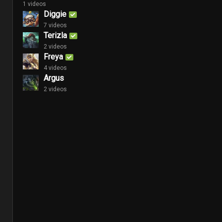
1 videos
Diggie
7 videos
Terizla
2 videos
Freya
4 videos
Argus
2 videos