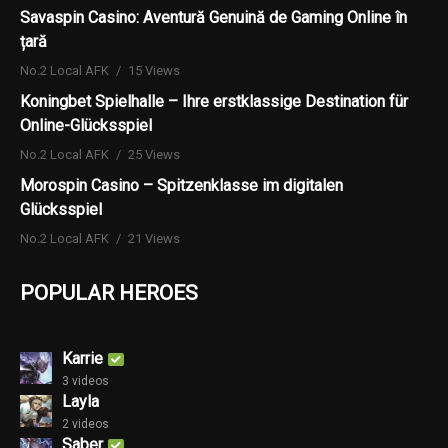
Savaspin Casino: Aventură Genuină de Gaming Online în
țară
No.2 Local AFK
15 Views
Koningbet Spielhalle – Ihre erstklassige Destination für
Online-Glücksspiel
No.2 Local AFK
25 Views
Morospin Casino – Spitzenklasse im digitalen
Glücksspiel
No.2 Local AFK
21 Views
POPULAR HEROES
Karrie
3 videos
Layla
2 videos
Saber