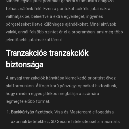
Minden egyes játék pontokat generál számunkra dolgozó
felhasználóink felé. Ezen a pontokat sokféle jutalmakra
válthatják be, beleértve a extra egyenleget, ingyenes
pörgetéseket illetve különleges ajándékokat. Minél aktívabb
valaki, annál felsőbb szintet ér el a programban, ami még több
jelentősebb jutalmakkal társul.
Tranzakciós tranzakciók
biztonsága
A anyagi tranzakciók irányítása kiemelkedő prioritást élvez
platformunkon. Átfogó körű pénzügyi opciókat biztosítunk,
hogy minden egyes játékos megtalálja a számára
legmegfelelőbb formát.
Bankkártyás fizetések:
Visa és Mastercard elfogadása
azonnali betétekhez, 3D Secure hitelesítéssel a maximális