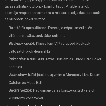
közvetítéssel, így a hagyományos casino atmoszféráját
tapasztalhatják otthonuk komfortjából. A table játékok
palettája magába tartalmazza a rulettet, blackjacket, baccarát
és különféle póker verziót.
Rulettjáték specialitások:
Francia, európai, amerikai és
villámrulett változatok több tétlimittel
Blackjack opciók:
Klasszikus, VIP és speed blackjack
változatok profi dealerekkel
Poker rész:
Karibi Stud, Texas Hold’em és Three Card Poker
asztalok
Játék show-k:
Élő játékok, úgymint a Monopoly Live, Dream
Catcher és Mega Ball
Bakara verziók:
Hagyományos és korszerűsített verziók
különböző korlátokkal