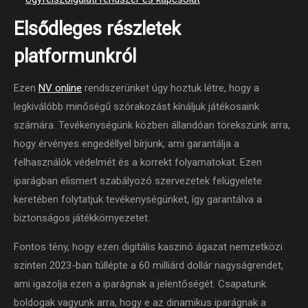
Elsődleges részletek
platformunkról
Ezen
NV online
rendszerünket úgy hoztuk létre, hogy a
legkiválóbb minőségű szórakozást kínáljuk játékosaink
számára. Tevékenységünk közben állandóan törekszünk arra,
hogy érvényes engedéllyel bírjunk, ami garantálja a
felhasználók védelmét és a korrekt folyamatokat. Ezen
iparágban elismert szabályozó szervezetek felügyelete
keretében folytatjuk tevékenységünket, így garantálva a
biztonságos játékkörnyezetet.
Fontos tény, hogy ezen digitális kaszinó ágazat nemzetközi
szinten 2023-ban túllépte a 60 milliárd dollár nagyságrendet,
ami igazolja ezen a iparágnak a jelentőségét. Csapatunk
boldogak vagyunk arra, hogy e az dinamikus iparágnak a