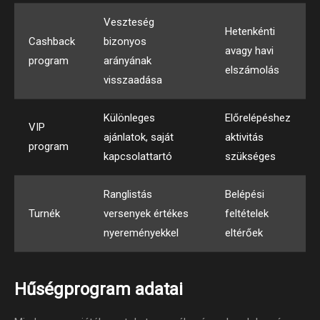
Veszteség
Hetenkénti
Cashback
bizonyos
avagy havi
program
arányának
elszámolás
visszaadása
Különleges
Előrelépéshez
VIP
ajánlatok, saját
aktivitás
program
kapcsolattartó
szükséges
Ranglistás
Belépési
Turnék
versenyek értékes
feltételek
nyereményekkel
eltérőek
Hűségprogram adatai