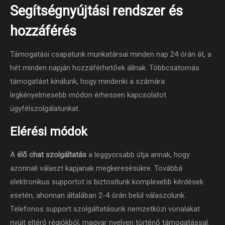
Segítségnyújtási rendszer és
hozzáférés
Támogatási csapatunk munkatársai minden nap 24 órán át, a
hét minden napján hozzáférhetőek állnak. Többcsatornás
támogatást kínálunk, hogy mindenki a számára
legkényelmesebb módon érhessen kapcsolatot
ügyfélszolgálatunkat.
Elérési módok
A
élő chat szolgáltatás
a leggyorsabb útja annak, hogy
azonnali választ kapjanak megkeresésükre. Továbbá
elektronikus supportot is biztosítunk komplexebb kérdések
esetén, ahonnan általában 2-4 órán belül válaszolunk.
Telefonos support szolgáltatásunk nemzetközi vonalakat
nyújt eltérő régiókból, magyar nyelven történő támogatással.