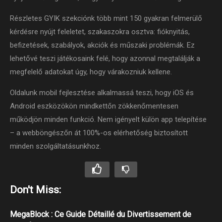
Részletes GYIK szekciónk több mint 150 gyakran felmerülő
kérdésre nyújt feleletet, szakaszokra osztva: fióknyitás,
befizetések, szabályok, akciók és műszaki problémák. Ez
lehetővé teszi játékosaink felé, hogy azonnal megtalálják a
megfelelő adatokat úgy, hogy várakozniuk kellene.
Oldalunk mobil fejlesztése alkalmassá teszi, hogy iOS és
Android eszközökön mindkettőn zökkenőmentesen
működjön minden funkció. Nem igényelt külön app telepítése
– a webböngészőn át 100%-os elérhetőség biztosított
minden szolgáltatásunkhoz.
Don't Miss:
MegaBlock : Ce Guide Détaillé du Divertissement de