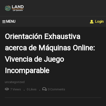
MENU
Login
Orientación Exhaustiva
acerca de Máquinas Online:
Vivencia de Juego
Incomparable
uncategorized
7 Views
0 Likes
0 Comments