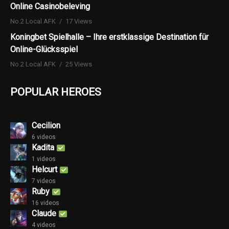
Online Casinobeleving
No.2 Local AFK
17 Views
Koningbet Spielhalle – Ihre erstklassige Destination für
Online-Glücksspiel
No.2 Local AFK
25 Views
POPULAR HEROES
Cecilion
6 videos
Kadita
1 videos
Helcurt
7 videos
Ruby
16 videos
Claude
4 videos