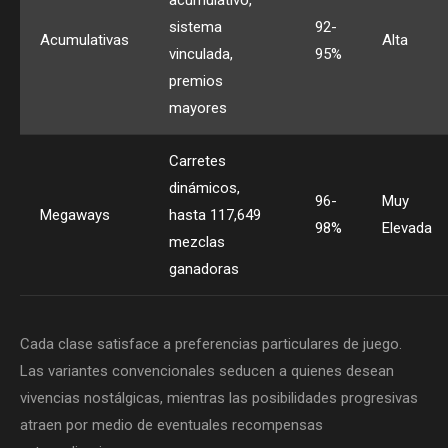
acumulativo,
sistema
92-
Acumulativas
Alta
vinculada,
95%
premios
mayores
Carretes
dinámicos,
96-
Muy
Megaways
hasta 117,649
98%
Elevada
mezclas
ganadoras
Cada clase satisface a preferencias particulares de juego.
Las variantes convencionales seducen a quienes desean
vivencias nostálgicas, mientras las posibilidades progresivas
atraen por medio de eventuales recompensas