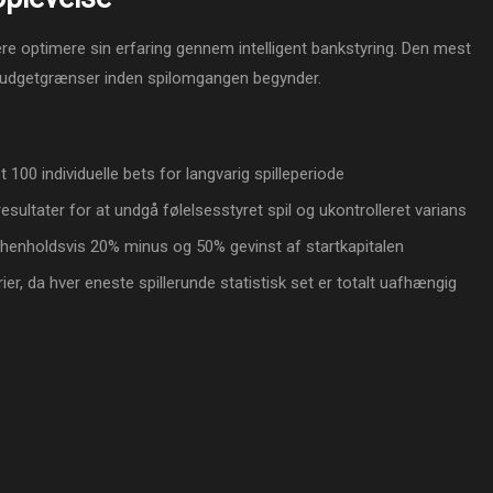
re optimere sin erfaring gennem intelligent bankstyring. Den mest
e budgetgrænser inden spilomgangen begynder.
 100 individuelle bets for langvarig spilleperiode
esultater for at undgå følelsesstyret spil og ukontrolleret varians
henholdsvis 20% minus og 50% gevinst af startkapitalen
ier, da hver eneste spillerunde statistisk set er totalt uafhængig