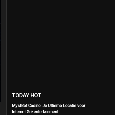
TODAY HOT
MystBet Casino: Je Ultieme Locatie voor
Internet Gokentertainment