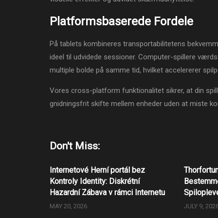
Platformsbaserede Fordele
På tablets kombineres transportabilitetens bekvemme
ideel til udvidede sessioner. Computer-spillere værds
multiple bolde på samme tid, hvilket accelererer spilp
Vores cross-platform funktionalitet sikrer, at din spi
gnidningsfrit skifte mellem enheder uden at miste kont
Don't Miss:
Internetové Herní portál bez
Thorfortu
Kontroly Identity: Diskrétní
Bestemme
Hazardní Zábava v rámci Internetu
Spiloplev
MAY 20, 2026
JULY 9, 202