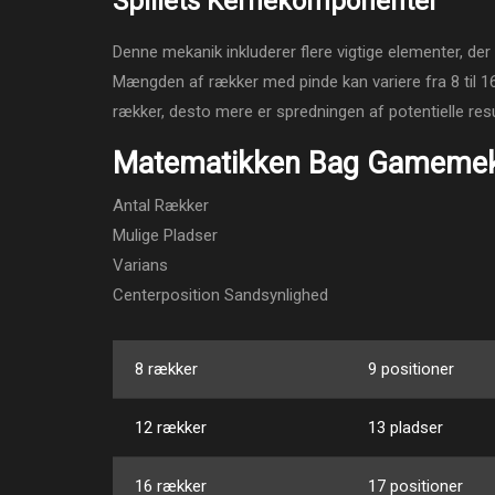
Spillets Kernekomponenter
Denne mekanik inkluderer flere vigtige elementer, der 
Mængden af rækker med pinde kan variere fra 8 til 16, 
rækker, desto mere er spredningen af potentielle resu
Matematikken Bag Gamemek
Antal Rækker
Mulige Pladser
Varians
Centerposition Sandsynlighed
8 rækker
9 positioner
12 rækker
13 pladser
16 rækker
17 positioner