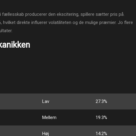
i fællesskab producerer den ekscitering, spillere sætter pris på.
hvilket direkte influerer volatiliteten og de mulige præmier. Jo flere
ltater.
anikken
Lav
27.3%
Mellem
19.3%
Høj
14.2%