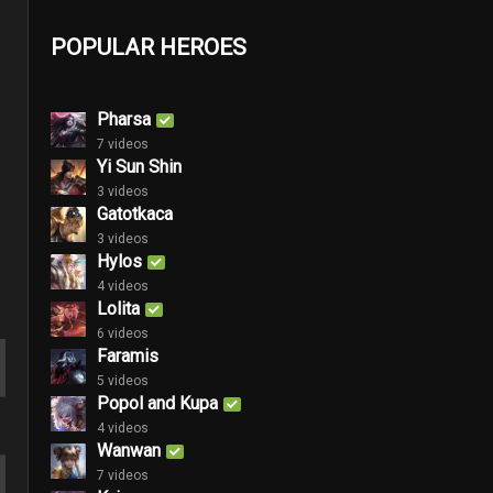
POPULAR HEROES
Pharsa
7 videos
Yi Sun Shin
3 videos
Gatotkaca
3 videos
Hylos
4 videos
Lolita
6 videos
Faramis
5 videos
Popol and Kupa
4 videos
Wanwan
7 videos