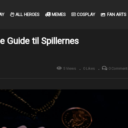
AY
ALL HEROES
MEMES
COSPLAY
FAN ARTS
 Guide til Spillernes
5 Views
0 Likes
0 Comment