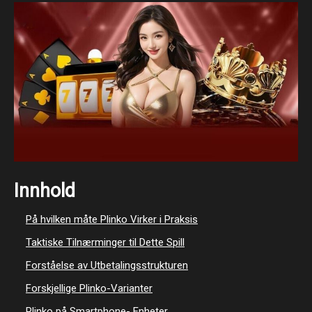
Innhold
På hvilken måte Plinko Virker i Praksis
Taktiske Tilnærminger til Dette Spill
Forståelse av Utbetalingsstrukturen
Forskjellige Plinko-Varianter
Plinko på Smartphone- Enheter