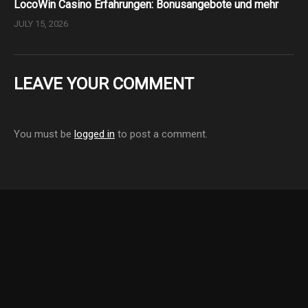
LocoWin Casino Erfahrungen: Bonusangebote und mehr
JULY 15, 2026
LEAVE YOUR COMMENT
You must be
logged in
to post a comment.