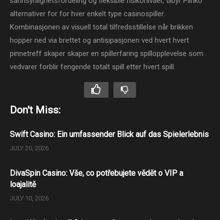
sannsynlighetsfordeling og fleksible risikonivåer, tilbyr Plinko
alternativer for for hver enkelt type casinospiller.
Kombinasjonen av visuell total tilfredsstillelse når brikken
hopper ned via brettet og antisipasjonen ved hvert hvert
pinnetreff skaper skaper en spillerfaring spillopplevelse som
vedvarer forblir fengende totalt spill etter hvert spill.
Don't Miss:
Swift Casino: Ein umfassender Blick auf das Spielerlebnis
JULY 20, 2026
DivaSpin Casino: Vše, co potřebujete vědět o VIP a
loajalitě
JULY 10, 2026