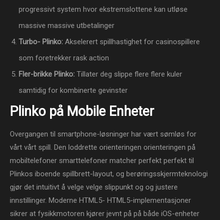
progressivt system hvor ekstremslottene kan utløse
massive massive utbetalinger
Turbo- Plinko:
Akselerert spillhastighet for casinospillere
som foretrekker rask action
Fler-brikke Plinko:
Tillater deg slippe flere flere kuler
samtidig for kombinerte gevinster
Plinko på Mobile Enheter
Overgangen til smartphone-løsninger har vært sømløs for
vårt vårt spill. Den loddrette orienteringen orienteringen på
mobiltelefoner smarttelefoner matcher perfekt perfekt til
Plinkos iboende spillbrett-layout, og berøringsskjermteknologi
gjør det intuitivt å velge velge slippunkt og og justere
innstillinger. Moderne HTML5- HTML5-implementasjoner
sikrer at fysikkmotoren kjører jevnt på på både iOS-enheter